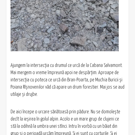
Ajungem la intersecția cu drumul ce urcă de la Cabana Salvamont.
Mai mergem o vreme împreună apoi ne despărțim. Aproape de
intersecția cu poteca ce urcă din Bran-Poarta, pe Muchia Buricii și
Poiana Rîșnovenilor văd că apare un drum forestier. Mai jos se aud
utilaje și drujbe.
De aici începe o urcare sănătoasă prin pădure. Nu se domolește
decît la ieșirea în golul alpin. Acolo e un mare grup de clujeni ce
stă la odihnă la umbra unei stînci. Intru în vorbă cu un băiat din
grup și o perioadă urcăm împreună. Și ei sunt cu corturile. Și ei