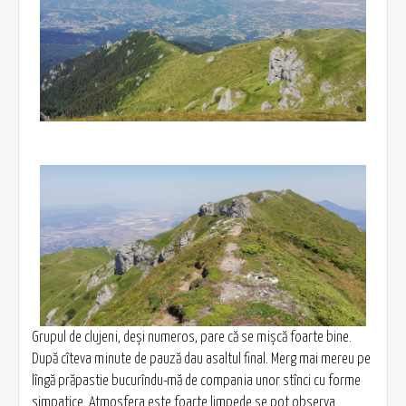
Grupul de clujeni, deși numeros, pare că se mișcă foarte bine.
După cîteva minute de pauză dau asaltul final. Merg mai mereu pe
lîngă prăpastie bucurîndu-mă de compania unor stînci cu forme
simpatice. Atmosfera este foarte limpede se pot observa