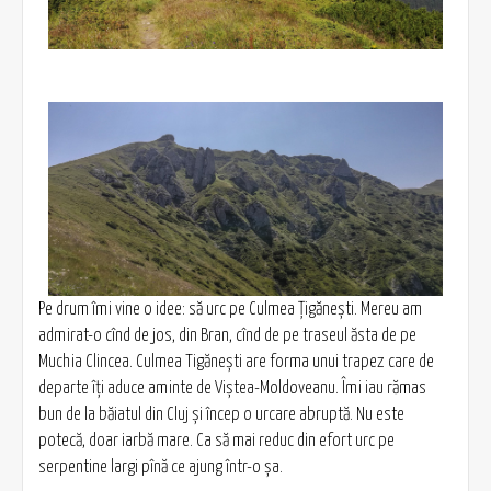
Pe drum îmi vine o idee: să urc pe Culmea Țigănești. Mereu am
admirat-o cînd de jos, din Bran, cînd de pe traseul ăsta de pe
Muchia Clincea. Culmea Tigănești are forma unui trapez care de
departe îți aduce aminte de Viștea-Moldoveanu. Îmi iau rămas
bun de la băiatul din Cluj și încep o urcare abruptă. Nu este
potecă, doar iarbă mare. Ca să mai reduc din efort urc pe
serpentine largi pînă ce ajung într-o șa.