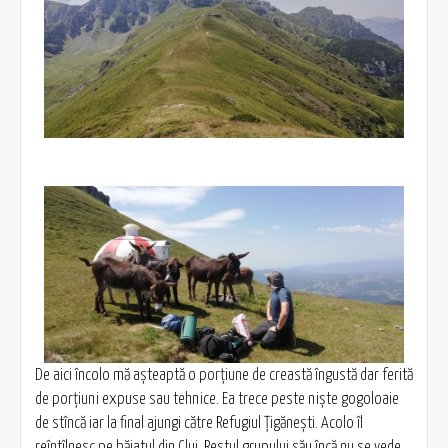
De aici încolo mă așteaptă o porțiune de creastă îngustă dar ferită
de porțiuni expuse sau tehnice. Ea trece peste niște gogoloaie
de stîncă iar la final ajungi către Refugiul Țigănești. Acolo îl
reîntîlnesc pe băiatul din Cluj. Restul grupului său încă nu se vede.