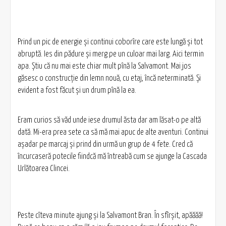
Prind un pic de energie și continui coborîre care este lungă și tot
abruptă. Ies din pădure și merg pe un culoar mai larg. Aici termin
apa. Știu că nu mai este chiar mult pînă la Salvamont. Mai jos
găsesc o construcție din lemn nouă, cu etaj, încă neterminată. Și
evident a fost făcut și un drum pînă la ea.
Eram curios să văd unde iese drumul ăsta dar am lăsat-o pe altă
dată. Mi-era prea sete ca să mă mai apuc de alte aventuri. Continui
așadar pe marcaj și prind din urmă un grup de 4 fete. Cred că
încurcaseră potecile fiindcă mă întreabă cum se ajunge la Cascada
Urlătoarea Clincei.
Peste cîteva minute ajung și la Salvamont Bran. În sfîrșit, apăăăă!