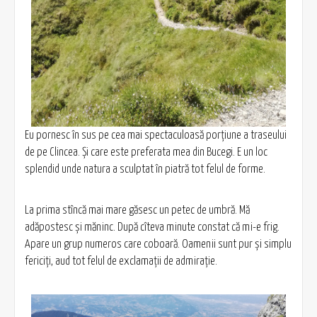
Eu pornesc în sus pe cea mai spectaculoasă porțiune a traseului
de pe Clincea. Și care este preferata mea din Bucegi. E un loc
splendid unde natura a sculptat în piatră tot felul de forme.
La prima stîncă mai mare găsesc un petec de umbră. Mă
adăpostesc și măninc. După cîteva minute constat că mi-e frig.
Apare un grup numeros care coboară. Oamenii sunt pur și simplu
fericiți, aud tot felul de exclamații de admirație.