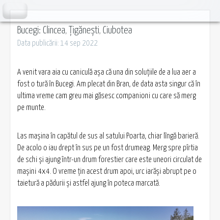
Bucegi: Clincea, Țigănești, Ciubotea
Data publicării: 14 sep 2022
A venit vara aia cu caniculă așa că una din soluțiile de a lua aer a
fost o tură în Bucegi. Am plecat din Bran, de data asta singur că în
ultima vreme cam greu mai găsesc companioni cu care să merg
pe munte.
Las mașina în capătul de sus al satului Poarta, chiar lîngă barieră.
De acolo o iau drept în sus pe un fost drumeag. Merg spre pîrtia
de schi și ajung într-un drum forestier care este uneori circulat de
mașini 4x4. O vreme țin acest drum apoi, urc iarăși abrupt pe o
taietură a pădurii și astfel ajung în poteca marcată.