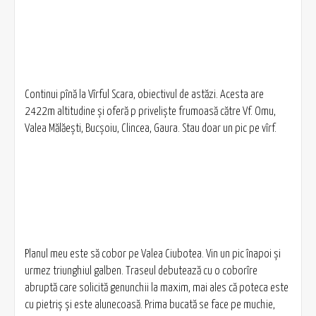
Continui pînă la Vîrful Scara, obiectivul de astăzi. Acesta are
2422m altitudine și oferă p priveliște frumoasă către Vf. Omu,
Valea Mălăești, Bucșoiu, Clincea, Gaura. Stau doar un pic pe vîrf.
Planul meu este să cobor pe Valea Ciubotea. Vin un pic înapoi și
urmez triunghiul galben. Traseul debutează cu o coborîre
abruptă care solicită genunchii la maxim, mai ales că poteca este
cu pietriș și este alunecoasă. Prima bucată se face pe muchie,