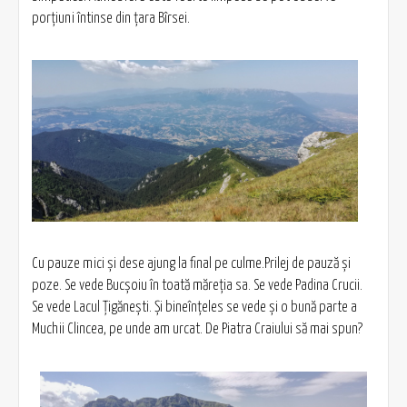
porțiuni întinse din țara Bîrsei.
Cu pauze mici și dese ajung la final pe culme.Prilej de pauză și
poze. Se vede Bucșoiu în toată măreția sa. Se vede Padina Crucii.
Se vede Lacul Țigănești. Și bineînțeles se vede și o bună parte a
Muchii Clincea, pe unde am urcat. De Piatra Craiului să mai spun?