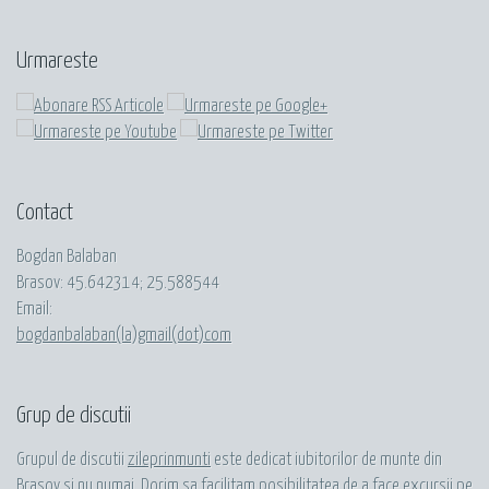
Urmareste
Contact
Bogdan Balaban
Brasov:
45.642314
;
25.588544
Email:
bogdanbalaban(la)gmail(dot)com
Grup de discutii
Grupul de discutii
zileprinmunti
este dedicat iubitorilor de munte din
Brasov si nu numai. Dorim sa facilitam posibilitatea de a face excursii pe