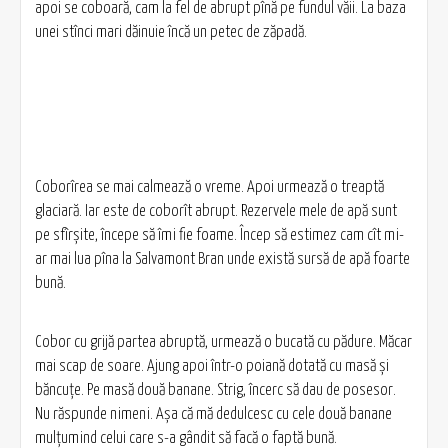
apoi se coboară, cam la fel de abrupt pînă pe fundul văii. La baza
unei stînci mari dăinuie încă un petec de zăpadă.
Coborîrea se mai calmează o vreme. Apoi urmează o treaptă
glaciară. Iar este de coborît abrupt. Rezervele mele de apă sunt
pe sfîrșite, începe să îmi fie foame. Încep să estimez cam cît mi-
ar mai lua pîna la Salvamont Bran unde există sursă de apă foarte
bună.
Cobor cu grijă partea abruptă, urmează o bucată cu pădure. Măcar
mai scap de soare. Ajung apoi într-o poiană dotată cu masă și
băncuțe. Pe masă două banane. Strig, încerc să dau de posesor.
Nu răspunde nimeni. Așa că mă dedulcesc cu cele două banane
mulțumind celui care s-a gândit să facă o faptă bună.