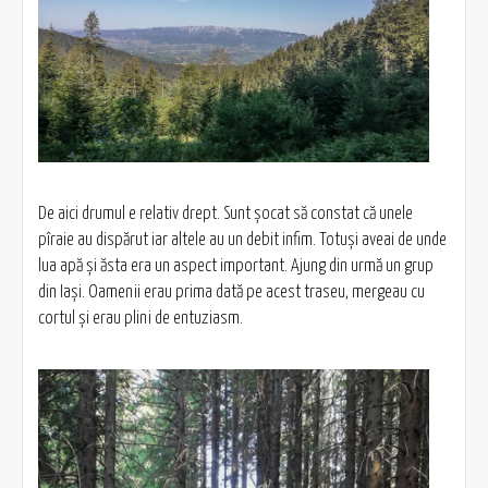
De aici drumul e relativ drept. Sunt șocat să constat că unele
pîraie au dispărut iar altele au un debit infim. Totuși aveai de unde
lua apă și ăsta era un aspect important. Ajung din urmă un grup
din Iași. Oamenii erau prima dată pe acest traseu, mergeau cu
cortul și erau plini de entuziasm.