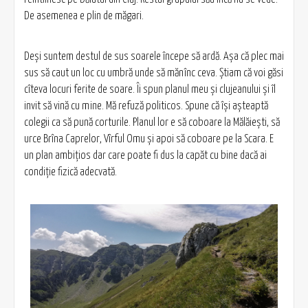
De asemenea e plin de măgari.
Deși suntem destul de sus soarele începe să ardă. Așa că plec mai
sus să caut un loc cu umbră unde să mănînc ceva. Știam că voi găsi
cîteva locuri ferite de soare. Îi spun planul meu și clujeanului și îl
invit să vină cu mine. Mă refuză politicos. Spune că își așteaptă
colegii ca să pună corturile. Planul lor e să coboare la Mălăiești, să
urce Brîna Caprelor, Vîrful Omu și apoi să coboare pe la Scara. E
un plan ambițios dar care poate fi dus la capăt cu bine dacă ai
condiție fizică adecvată.