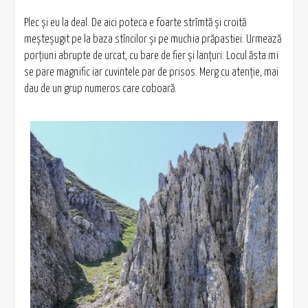
Plec și eu la deal. De aici poteca e foarte strîmtă și croită
meșteșugit pe la baza stîncilor și pe muchia prăpastiei. Urmează
porțiuni abrupte de urcat, cu bare de fier și lanțuri. Locul ăsta mi
se pare magnific iar cuvintele par de prisos. Merg cu atenție, mai
dau de un grup numeros care coboară.