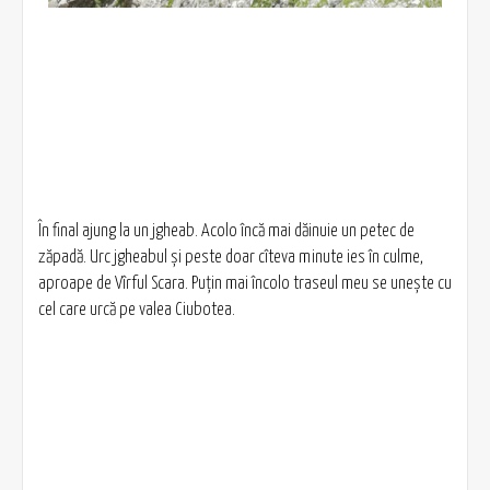
În final ajung la un jgheab. Acolo încă mai dăinuie un petec de
zăpadă. Urc jgheabul și peste doar cîteva minute ies în culme,
aproape de Vîrful Scara. Puțin mai încolo traseul meu se unește cu
cel care urcă pe valea Ciubotea.