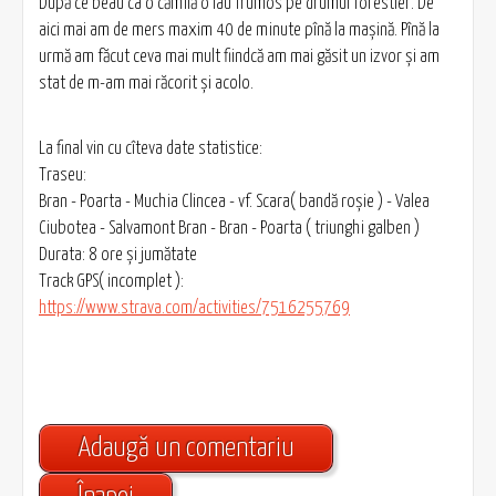
După ce beau ca o cămilă o iau frumos pe drumul forestier. De
aici mai am de mers maxim 40 de minute pînă la mașină. Pînă la
urmă am făcut ceva mai mult fiindcă am mai găsit un izvor și am
stat de m-am mai răcorit și acolo.
La final vin cu cîteva date statistice:
Traseu:
Bran - Poarta - Muchia Clincea - vf. Scara( bandă roșie ) - Valea
Ciubotea - Salvamont Bran - Bran - Poarta ( triunghi galben )
Durata: 8 ore și jumătate
Track GPS( incomplet ):
https://www.strava.com/activities/7516255769
Adaugă un comentariu