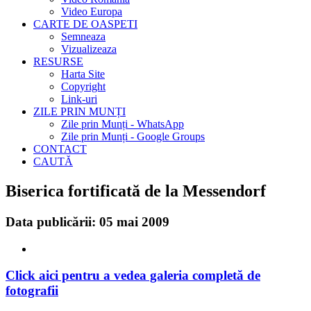
Video Europa
CARTE DE OASPETI
Semneaza
Vizualizeaza
RESURSE
Harta Site
Copyright
Link-uri
ZILE PRIN MUNȚI
Zile prin Munți - WhatsApp
Zile prin Munți - Google Groups
CONTACT
CAUTĂ
Biserica fortificată de la Messendorf
Data publicării: 05 mai 2009
Click aici pentru a vedea galeria completă de
fotografii