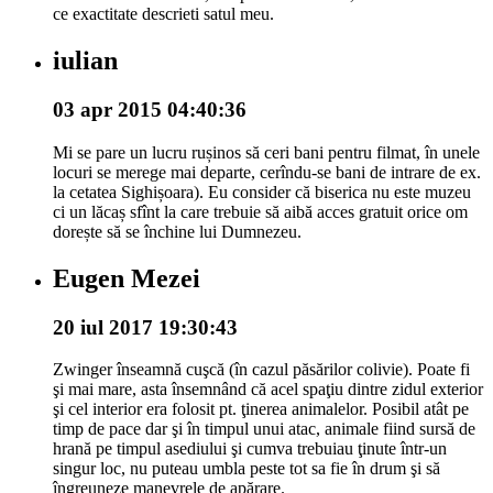
ce exactitate descrieti satul meu.
iulian
03 apr 2015 04:40:36
Mi se pare un lucru rușinos să ceri bani pentru filmat, în unele
locuri se merege mai departe, cerîndu-se bani de intrare de ex.
la cetatea Sighișoara). Eu consider că biserica nu este muzeu
ci un lăcaș sfînt la care trebuie să aibă acces gratuit orice om
dorește să se închine lui Dumnezeu.
Eugen Mezei
20 iul 2017 19:30:43
Zwinger înseamnă cuşcă (în cazul păsărilor colivie). Poate fi
şi mai mare, asta însemnând că acel spaţiu dintre zidul exterior
şi cel interior era folosit pt. ţinerea animalelor. Posibil atât pe
timp de pace dar şi în timpul unui atac, animale fiind sursă de
hrană pe timpul asediului şi cumva trebuiau ţinute într-un
singur loc, nu puteau umbla peste tot sa fie în drum şi să
îngreuneze manevrele de apărare.