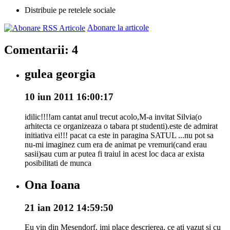
Distribuie pe retelele sociale
Abonare la articole
Comentarii: 4
gulea georgia
10 iun 2011 16:00:17
idilic!!!!am cantat anul trecut acolo,M-a invitat Silvia(o
arhitecta ce organizeaza o tabara pt studenti).este de admirat
initiativa ei!!! pacat ca este in paragina SATUL ...nu pot sa
nu-mi imaginez cum era de animat pe vremuri(cand erau
sasii)sau cum ar putea fi traiul in acest loc daca ar exista
posibilitati de munca
Ona Ioana
21 ian 2012 14:59:50
Eu vin din Mesendorf, imi place descrierea, ce ati vazut si cu