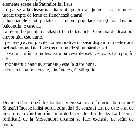
elemente scene ale Patimilor lui Iisus.
- orga se află deasupra altarului, pentru a ajunge la ea trebuiesc
urcate trepte de lemn ce flanchează altarul
- balcoanele sunt pictate cu motive populare săseşti iar tavanul
balconului e casetat.
- amvonul e pictat în acelaşi stil cu balcoanele. Coroana de deasupra
amvonului este aurie.
- pe pereţi avem plăcile comemorative cu saşii dispăruți în cele două
războaie mondiale. Este trecut numele şi numărul casei.
- tavanul nu îmi amintesc să aibă ceva deosebit, e vopsit simplu, în
alb.
- mobilierul( băncile, stranele ) este în stare bună.
- ferestrele au fost create, bineînţeles, în stil gotic.
Doamna Doina ne întreabă dacă vrem să urcăm în turn. Cum să nu?
Şi astfel începe iarăşi porţia zdravănă de senzaţii tari pe care o ai de
fiecare dată când urci în turnurile bisericilor fortificate. La biserica
fortificată de la Messendorf urcarea se face exclusiv pe scări de
lemn.