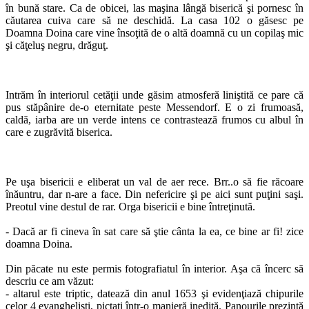
în bună stare. Ca de obicei, las maşina lângă biserică şi pornesc în
căutarea cuiva care să ne deschidă. La casa 102 o găsesc pe
Doamna Doina care vine însoţită de o altă doamnă cu un copilaş mic
şi căţeluş negru, drăguţ.
Intrăm în interiorul cetăţii unde găsim atmosferă liniştită ce pare că
pus stăpânire de-o eternitate peste Messendorf. E o zi frumoasă,
caldă, iarba are un verde intens ce contrastează frumos cu albul în
care e zugrăvită biserica.
Pe uşa bisericii e eliberat un val de aer rece. Brr..o să fie răcoare
înăuntru, dar n-are a face. Din nefericire şi pe aici sunt puţini saşi.
Preotul vine destul de rar. Orga bisericii e bine întreţinută.
- Dacă ar fi cineva în sat care să ştie cânta la ea, ce bine ar fi! zice
doamna Doina.
Din păcate nu este permis fotografiatul în interior. Aşa că încerc să
descriu ce am văzut:
- altarul este triptic, datează din anul 1653 şi evidenţiază chipurile
celor 4 evanghelişti, pictaţi într-o manieră inedită. Panourile prezintă