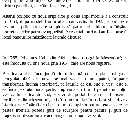
de sprijinire a bolţii) ce se-ntinde deasupra. În 1914 se restaurează
pictura galeriilor, de către Josef Vogel.
Altarul poliptic cu două aripi fixe şi două aripi mobile s-a construit
în 1653, după modelul unui altar mai vechi. În 1923, altarul este
restaurat, prilej cu care se pictează patru noi tablouri, înfăţişând
portretele celor patru evanghelişti. Aceste tablouri noi au fost puse în
locul panourilor mişcătoare laterale distruse.
In 1765, Johannes Hahn din Sibiu aduce o orgă la Meşendorf; ea
este înlocuită cu una nouă prin 1914, care are nouă registre.
Biserica a fost înconjurată de o incintă cu un plan poligonal
neregulat afară de pînze, se mai vede un turn pătrat, în parte
transformat. Incinta exterioară, pe laturile de est, sud şi vest, este şi
ea încă pastrata bună parte, împreună cu turnul pătrat din colţul
vestic. In partea de sud, vizavi de portalul de sud al bisericii
fortificate din Meşendorf, există o intrare, iar în sud-est şi sud-vest
biserica este întărită de cîte un turn de apărare cu trei etaje, care pe
partea frontală posedă guri de scurgere pentru păcură şi guri de
tragere, iar deasupra are acoperiş cu un singur versant.