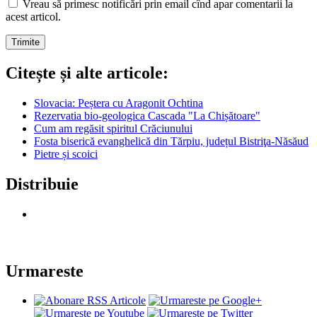
Vreau să primesc notificări prin email cînd apar comentarii la
acest articol.
Citește și alte articole:
Slovacia: Peștera cu Aragonit Ochtina
Rezervatia bio-geologica Cascada "La Chișătoare"
Cum am regăsit spiritul Crăciunului
Fosta biserică evanghelică din Tărpiu, județul Bistriţa-Năsăud
Pietre și scoici
Distribuie
Urmareste