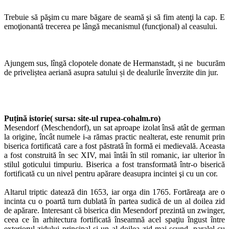
Trebuie să păşim cu mare băgare de seamă şi să fim atenţi la cap. E
emoţionantă trecerea pe lângă mecanismul (funcţional) al ceasului.
Ajungem sus, lîngă clopotele donate de Hermanstadt, și ne bucurăm
de priveliștea aeriană asupra satului și de dealurile înverzite din jur.
Puțină istorie( sursa: site-ul rupea-cohalm.ro)
Mesendorf (Meschendorf), un sat aproape izolat însă atât de german
la origine, încât numele i-a rămas practic nealterat, este renumit prin
biserica fortificată care a fost păstrată în formă ei medievală. Aceasta
a fost construită în sec XIV, mai întâi în stil romanic, iar ulterior în
stilul goticului timpuriu. Biserica a fost transformată într-o biserică
fortificată cu un nivel pentru apărare deasupra incintei şi cu un cor.
Altarul triptic datează din 1653, iar orga din 1765. Fortăreaţa are o
incinta cu o poartă turn dublată în partea sudică de un al doilea zid
de apărare. Interesant că biserica din Mesendorf prezintă un zwinger,
ceea ce în arhitectura fortificată înseamnă acel spaţiu îngust între
exteriorul zidului principal şi un al doilea zid mai scund, paralel cu