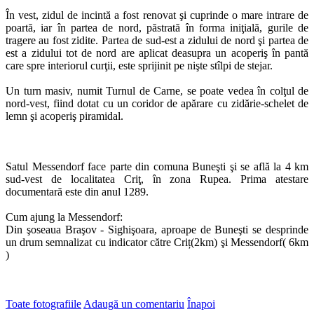
În vest, zidul de incintă a fost renovat şi cuprinde o mare intrare de
poartă, iar în partea de nord, păstrată în forma iniţială, gurile de
tragere au fost zidite. Partea de sud-est a zidului de nord şi partea de
est a zidului tot de nord are aplicat deasupra un acoperiş în pantă
care spre interiorul curţii, este sprijinit pe nişte stîlpi de stejar.
Un turn masiv, numit Turnul de Carne, se poate vedea în colţul de
nord-vest, fiind dotat cu un coridor de apărare cu zidărie-schelet de
lemn şi acoperiş piramidal.
Satul Messendorf face parte din comuna Buneşti şi se află la 4 km
sud-vest de localitatea Criţ, în zona Rupea. Prima atestare
documentară este din anul 1289.
Cum ajung la Messendorf:
Din şoseaua Braşov - Sighişoara, aproape de Buneşti se desprinde
un drum semnalizat cu indicator către Criț(2km) şi Messendorf( 6km
)
Toate fotografiile
Adaugă un comentariu
Înapoi