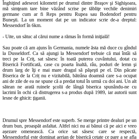
Înghiţind adeseori kilometri pe drumul dintre Braşov şi Sighişoara,
mă simţeam tare bine văzând scrise pe tăbliţe vechile denimiri
germane cum ar fi Reps pentru Rupea sau Bodendorf pentru
Buneşti. La un moment dat pe un indicator scrie de-a dreptul:
Messendorf în 6km.
- Uite, un sătuc al cărui nume a rămas în formă iniţială!
Sau poate că am ajuns în Germania, numele ăsta mă duce cu gîndul
la Dusseldorf. Ca să ajungi la Messendorf trebuie că mai întâi să
treci pe la Criț, sat săsesc în toată puterea cuvântului, dotat cu
Biserică Fortificată, case cu poarta înaltă, râu, poduri de lemn şi
drum larg de îţi e mai mare dragul să păşeşti pe el. Din păcate
Biserica de la Criț nu e vizitabilă, bătrâna doamnă care s-a ocupat
ani de zile de ea ne spune că a predat totul în urmă cu doi ani. Un alt
sătean ne arată ruinele şcolii de lângă biserica spunându-ne cu
lacrimi în ochi că distrugerea s-a produs după 1989, iar autorii sunt
lesne de ghicit: ţiganii.
Drumul spre Messendorf este superb. Se merge printre dealuri pe un
drum bun, proaspăt asfaltat. Altfel nici nu ai bănui că pe aici e vreo
așezare omenească. Ca orice sat săsesc care se respectă,
Messendorful este dominat aerian de biserică cetate ce pare a se afla