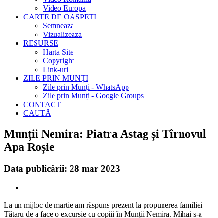
Video Europa
CARTE DE OASPETI
Semneaza
Vizualizeaza
RESURSE
Harta Site
Copyright
Link-uri
ZILE PRIN MUNȚI
Zile prin Munți - WhatsApp
Zile prin Munți - Google Groups
CONTACT
CAUTĂ
Munții Nemira: Piatra Astag și Tîrnovul
Apa Roșie
Data publicării: 28 mar 2023
La un mijloc de martie am răspuns prezent la propunerea familiei
Tătaru de a face o excursie cu copiii în Munții Nemira. Mihai s-a