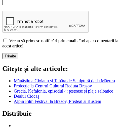
Vreau să primesc notificări prin email cînd apar comentarii la
acest articol.
Citește și alte articole:
Mănăstirea Ciolanu şi Tabăra de Sculptură de la Măgura
Proiecție la Centrul Cultural Reduta Brașov
Grecia, Kefalonia, episodul 4: țestoase și plaje salbatice
Dealul Ciocaș
Alpin Film Festival la Brasov, Predeal si Busteni
Distribuie