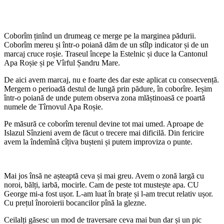
Coborîm ținînd un drumeag ce merge pe la marginea pădurii.
Coborîm mereu și într-o poiană dăm de un stîlp indicator și de un
marcaj cruce roșie. Traseul începe la Estelnic și duce la Cantonul
Apa Roșie și pe Vîrful Șandru Mare.
De aici avem marcaj, nu e foarte des dar este aplicat cu consecvență.
Mergem o perioadă destul de lungă prin pădure, în coborîre. Ieșim
într-o poiană de unde putem observa zona mlăștinoasă ce poartă
numele de Tîrnovul Apa Roșie.
Pe măsură ce coborîm terenul devine tot mai umed. Aproape de
Islazul Sînzieni avem de făcut o trecere mai dificilă. Din fericire
avem la îndemînă cîțiva bușteni și putem improviza o punte.
Mai jos însă ne așteaptă ceva și mai greu. Avem o zonă largă cu
noroi, bălți, iarbă, mocirle. Cam de peste tot mustește apa. CU
George mi-a fost ușor. L-am luat în brațe și l-am trecut relativ ușor.
Cu prețul înoroierii bocancilor pînă la glezne.
Ceilalți găsesc un mod de traversare ceva mai bun dar și un pic