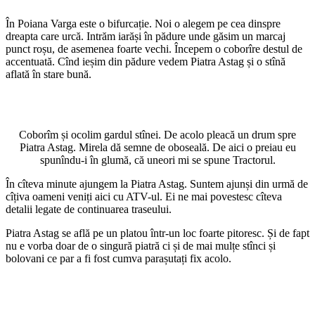
În Poiana Varga este o bifurcație. Noi o alegem pe cea dinspre
dreapta care urcă. Intrăm iarăși în pădure unde găsim un marcaj
punct roșu, de asemenea foarte vechi. Începem o coborîre destul de
accentuată. Cînd ieșim din pădure vedem Piatra Astag și o stînă
aflată în stare bună.
Coborîm și ocolim gardul stînei. De acolo pleacă un drum spre
Piatra Astag. Mirela dă semne de oboseală. De aici o preiau eu
spunîndu-i în glumă, că uneori mi se spune Tractorul.
În cîteva minute ajungem la Piatra Astag. Suntem ajunși din urmă de
cîțiva oameni veniți aici cu ATV-ul. Ei ne mai povestesc cîteva
detalii legate de continuarea traseului.
Piatra Astag se află pe un platou într-un loc foarte pitoresc. Și de fapt
nu e vorba doar de o singură piatră ci și de mai mulțe stînci și
bolovani ce par a fi fost cumva parașutați fix acolo.