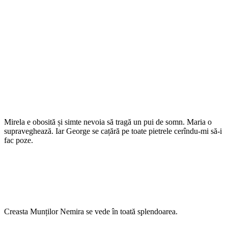
Mirela e obosită și simte nevoia să tragă un pui de somn. Maria o
supraveghează. Iar George se cațără pe toate pietrele cerîndu-mi să-i
fac poze.
Creasta Munților Nemira se vede în toată splendoarea.