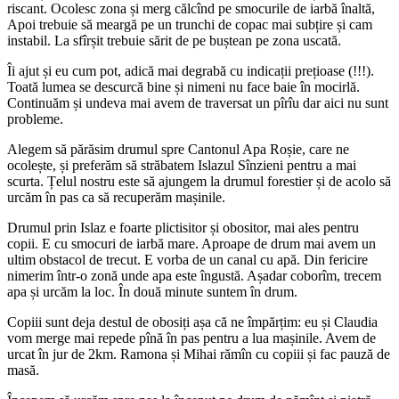
riscant. Ocolesc zona și merg călcînd pe smocurile de iarbă înaltă,
Apoi trebuie să meargă pe un trunchi de copac mai subțire și cam
instabil. La sfîrșit trebuie sărit de pe buștean pe zona uscată.
Îi ajut și eu cum pot, adică mai degrabă cu indicații prețioase (!!!).
Toată lumea se descurcă bine și nimeni nu face baie în mocirlă.
Continuăm și undeva mai avem de traversat un pîrîu dar aici nu sunt
probleme.
Alegem să părăsim drumul spre Cantonul Apa Roșie, care ne
ocolește, și preferăm să străbatem Islazul Sînzieni pentru a mai
scurta. Țelul nostru este să ajungem la drumul forestier și de acolo să
urcăm în pas ca să recuperăm mașinile.
Drumul prin Islaz e foarte plictisitor și obositor, mai ales pentru
copii. E cu smocuri de iarbă mare. Aproape de drum mai avem un
ultim obstacol de trecut. E vorba de un canal cu apă. Din fericire
nimerim într-o zonă unde apa este îngustă. Așadar coborîm, trecem
apa și urcăm la loc. În două minute suntem în drum.
Copiii sunt deja destul de obosiți așa că ne împărțim: eu și Claudia
vom merge mai repede pînă în pas pentru a lua mașinile. Avem de
urcat în jur de 2km. Ramona și Mihai rămîn cu copiii și fac pauză de
masă.