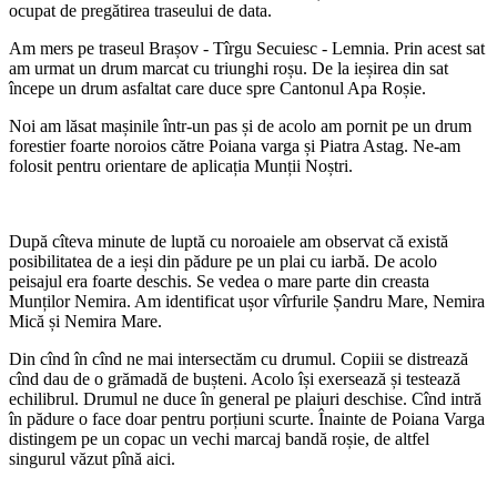
ocupat de pregătirea traseului de data.
Am mers pe traseul Brașov - Tîrgu Secuiesc - Lemnia. Prin acest sat
am urmat un drum marcat cu triunghi roșu. De la ieșirea din sat
începe un drum asfaltat care duce spre Cantonul Apa Roșie.
Noi am lăsat mașinile într-un pas și de acolo am pornit pe un drum
forestier foarte noroios către Poiana varga și Piatra Astag. Ne-am
folosit pentru orientare de aplicația Munții Noștri.
După cîteva minute de luptă cu noroaiele am observat că există
posibilitatea de a ieși din pădure pe un plai cu iarbă. De acolo
peisajul era foarte deschis. Se vedea o mare parte din creasta
Munților Nemira. Am identificat ușor vîrfurile Șandru Mare, Nemira
Mică și Nemira Mare.
Din cînd în cînd ne mai intersectăm cu drumul. Copiii se distrează
cînd dau de o grămadă de bușteni. Acolo își exersează și testează
echilibrul. Drumul ne duce în general pe plaiuri deschise. Cînd intră
în pădure o face doar pentru porțiuni scurte. Înainte de Poiana Varga
distingem pe un copac un vechi marcaj bandă roșie, de altfel
singurul văzut pînă aici.