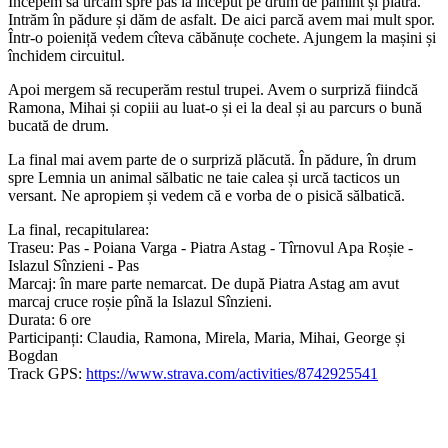
Începem să urcăm spre pas la început pe drum de pămînt și piatră.
Intrăm în pădure și dăm de asfalt. De aici parcă avem mai mult spor.
Într-o poieniță vedem cîteva căbănuțe cochete. Ajungem la mașini și
închidem circuitul.
Apoi mergem să recuperăm restul trupei. Avem o surpriză fiindcă
Ramona, Mihai și copiii au luat-o și ei la deal și au parcurs o bună
bucată de drum.
La final mai avem parte de o surpriză plăcută. În pădure, în drum
spre Lemnia un animal sălbatic ne taie calea și urcă tacticos un
versant. Ne apropiem și vedem că e vorba de o pisică sălbatică.
La final, recapitularea:
Traseu: Pas - Poiana Varga - Piatra Astag - Tîrnovul Apa Roșie -
Islazul Sînzieni - Pas
Marcaj: în mare parte nemarcat. De după Piatra Astag am avut
marcaj cruce roșie pînă la Islazul Sînzieni.
Durata: 6 ore
Participanți: Claudia, Ramona, Mirela, Maria, Mihai, George și
Bogdan
Track GPS:
https://www.strava.com/activities/8742925541