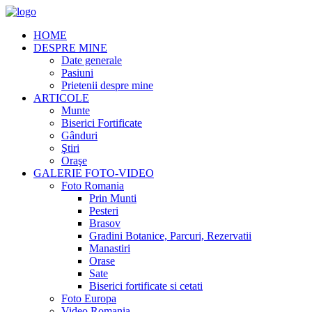
HOME
DESPRE MINE
Date generale
Pasiuni
Prietenii despre mine
ARTICOLE
Munte
Biserici Fortificate
Gânduri
Ştiri
Oraşe
GALERIE FOTO-VIDEO
Foto Romania
Prin Munti
Pesteri
Brasov
Gradini Botanice, Parcuri, Rezervatii
Manastiri
Orase
Sate
Biserici fortificate si cetati
Foto Europa
Video Romania