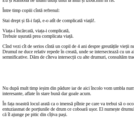
Eu și Ramona ne uităm uluiți unul la altul și izbucnim în rîs.
Între timp copiii cîntă refrenul:
Stai drept și fă-i față, e-o atît de complicată viață!.
Viața-i încărcată, viața-i complicată,
Trebuie ușurată prea complicata viață.
Cînd vezi cît de serios cîntă un copil de 4 ani despre greutățile vieții nu
Drumul ne duce relativ repede în creată, unde se intersectează cu un al
semnificative. Dăm de cîteva intersecții cu alte drumuri, consultăm tr
Nu după mult timp ieșim din pădure iar de aici încolo vom umbla numai p
interesante, aflate în stare bună dar goale acum.
În fața noastră locul arată ca o imensă pîlnie pe care va trebui să o oc
entuziasmat de porțiunile de drum ce coboară ușor. El numește drumul pi
că îl ajunge pe pitic din cîțiva pași.