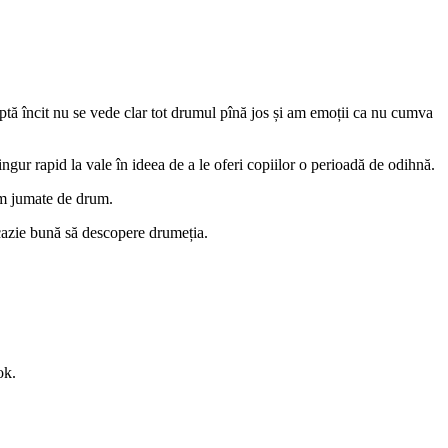
uptă încit nu se vede clar tot drumul pînă jos și am emoții ca nu cumva
ur rapid la vale în ideea de a le oferi copiilor o perioadă de odihnă.
am jumate de drum.
 ocazie bună să descopere drumeția.
ok.