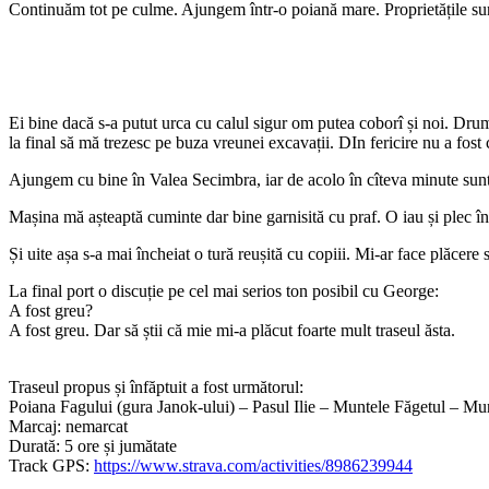
Continuăm tot pe culme. Ajungem într-o poiană mare. Proprietățile sun
Ei bine dacă s-a putut urca cu calul sigur om putea coborî și noi. Drum
la final să mă trezesc pe buza vreunei excavații. DIn fericire nu a fost 
Ajungem cu bine în Valea Secimbra, iar de acolo în cîteva minute sunte
Mașina mă așteaptă cuminte dar bine garnisită cu praf. O iau și plec 
Și uite așa s-a mai încheiat o tură reușită cu copiii. Mi-ar face plăcere
La final port o discuție pe cel mai serios ton posibil cu George:
A fost greu?
A fost greu. Dar să știi că mie mi-a plăcut foarte mult traseul ăsta.
Traseul propus și înfăptuit a fost următorul:
Poiana Fagului (gura Janok-ului) – Pasul Ilie – Muntele Făgetul – M
Marcaj: nemarcat
Durată: 5 ore și jumătate
Track GPS:
https://www.strava.com/activities/8986239944