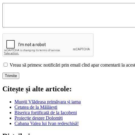
Vreau să primesc notificări prin email cînd apar comentarii la acest 
Citește și alte articole:
Munții Vlădeasa primăvara și iarna
Cetatea de la Mălăiești
Biserica fortificată de la Iacobeni
Proiecție despre Dolomiți
Cabana Valea lui Ivan redeschisă!