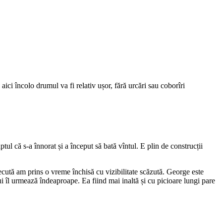
ci încolo drumul va fi relativ ușor, fără urcări sau coborîri
l că s-a înnorat și a început să bată vîntul. E plin de construcții
trecută am prins o vreme închisă cu vizibilitate scăzută. George este
i îl urmează îndeaproape. Ea fiind mai inaltă și cu picioare lungi pare