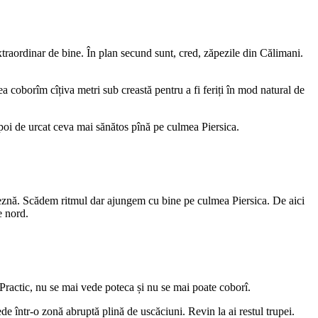
raordinar de bine. În plan secund sunt, cred, zăpezile din Călimani.
a coborîm cîțiva metri sub creastă pentru a fi feriți în mod natural de
apoi de urcat ceva mai sănătos pînă pe culmea Piersica.
leznă. Scădem ritmul dar ajungem cu bine pe culmea Piersica. De aici
e nord.
. Practic, nu se mai vede poteca și nu se mai poate coborî.
e într-o zonă abruptă plină de uscăciuni. Revin la ai restul trupei.