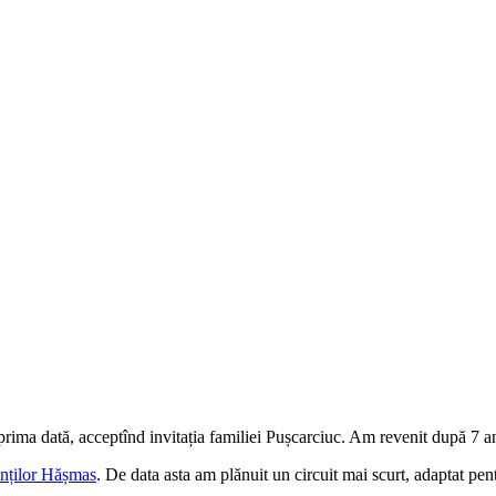
prima dată, acceptînd invitația familiei Pușcarciuc. Am revenit după 7 an
unților Hășmas
. De data asta am plănuit un circuit mai scurt, adaptat pen