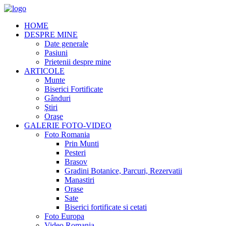
HOME
DESPRE MINE
Date generale
Pasiuni
Prietenii despre mine
ARTICOLE
Munte
Biserici Fortificate
Gânduri
Ştiri
Oraşe
GALERIE FOTO-VIDEO
Foto Romania
Prin Munti
Pesteri
Brasov
Gradini Botanice, Parcuri, Rezervatii
Manastiri
Orase
Sate
Biserici fortificate si cetati
Foto Europa
Video Romania