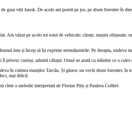
e gura văii Janok. De acolo am pornit pe jos, pe drum forestier în direc
culat. Am văzut pe acolo tot soiul de vehicule: căruțe, mașini obișnuite,
drumul ăsta și încep să își exprime nemulțumirile. Pe dreapta, undeva m
îl privesc curioși, admiră căluțul. Omul ne arată cu mîndrie ce a cules d
undeva în culmea munților Tarcău. Și găsesc un vechi drum forestier, în ma
ci, mai dificil.
cînte o melodie interpretată de Florian Pitiș și Pasărea Colibri: