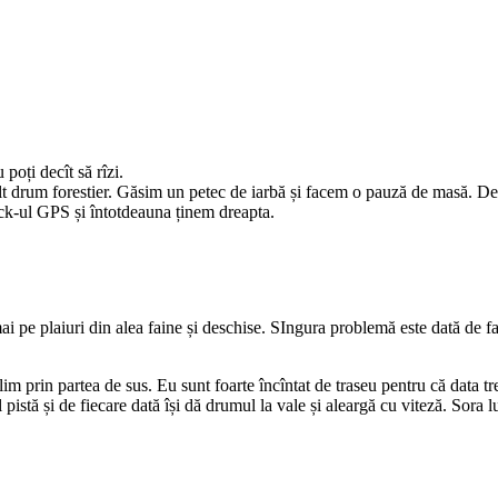
 poți decît să rîzi.
t drum forestier. Găsim un petec de iarbă și facem o pauză de masă. De ai
ack-ul GPS și întotdeauna ținem dreapta.
e plaiuri din alea faine și deschise. SIngura problemă este dată de faptu
olim prin partea de sus. Eu sunt foarte încîntat de traseu pentru că data 
stă și de fiecare dată își dă drumul la vale și aleargă cu viteză. Sora lu