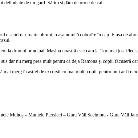
t delimitate de un gard. Sărim și dăm de urme de cal.
ul e scurt dar foarte abrupt, o așa numită coborîre în cap. E așa de abr
cazul.
m la drumul principal. Mașina noastră este cam la 1km mai jos. Plec sing
în sus dar nu merg prea mult pentru că deja Ramona și copiii făcuseră c
 să mai merg în astfel de excursii cu mai mulți copii, pentru unii ar fi o
untele Muhoș – Muntele Piersicei – Gura Văii Secimbra - Gura Văii Jan