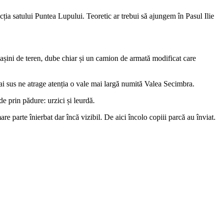
ția satului Puntea Lupului. Teoretic ar trebui să ajungem în Pasul Ilie
 mașini de teren, dube chiar și un camion de armată modificat care
ai sus ne atrage atenția o vale mai largă numită Valea Secimbra.
e prin pădure: urzici și leurdă.
re parte înierbat dar încă vizibil. De aici încolo copiii parcă au înviat.