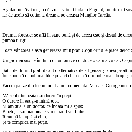
Așadar am lăsat mașina în zona satului Poiana Fagului, un pic mai sus d
iar de acolo să cotim la dreapta pe creasta Munților Tarcău.
Drumul forestier se află în stare bună și de aceea este și destul de cir
plimba turiști.
Toată vânzoleala asta generează mult praf. Copiilor nu le place deloc 
Un pic mai sus ne întilnim cu un om ce conduce o căruță cu cal. Copiii 
Sătul de drumul prăfuit caut o alternativă de a-l părăsi și a ieși pe alt
Îmi spun că e mult mai bine pe aici chiar dacă drumul e mai abrupt și de
Facem pauze din loc în loc. La un moment dat Maria și George încep să 
Mă scol dimineața c-o durere în piept,
O durere în gat și-n inimă tepi.
M-am dus la un doctor, ce îndată mi-a spus:
Băiete, las-o mai moale sau curand vei fi dus.
Renunță la luptă și chin,
Și te complică mai puțin.