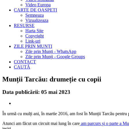
Video Europa
CARTE DE OASPETI
Semneaza
Vizualizeaza
RESURSE
Harta Site
Copyright
Link-uri
ZILE PRIN MUNȚI
Zile prin Munți - WhatsApp
Zile prin Munți - Google Groups
CONTACT
CAUTĂ
Munții Tarcău: drumeție cu copii
Data publicării: 05 mai 2023
În urmă cu mulți ani, în martie 2016, am fost în Munții Tarcău pentru 
Atunci am făcut un circuit mai lung în care
am parcurs și o parte a M
ieșiri.