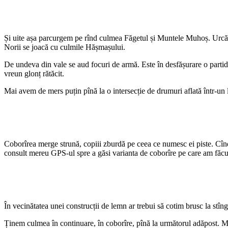
Și uite așa parcurgem pe rînd culmea Făgetul și Muntele Muhoș. Urcăm 
Norii se joacă cu culmile Hășmașului.
De undeva din vale se aud focuri de armă. Este în desfășurare o partidă 
vreun glonț rătăcit.
Mai avem de mers puțin pînă la o intersecție de drumuri aflată într-un
Coborîrea merge strună, copiii zburdă pe ceea ce numesc ei piste. Cîn
consult mereu GPS-ul spre a găsi varianta de coborîre pe care am fă
În vecinătatea unei construcții de lemn ar trebui să cotim brusc la stîng
Ținem culmea în continuare, în coborîre, pînă la următorul adăpost. Mer