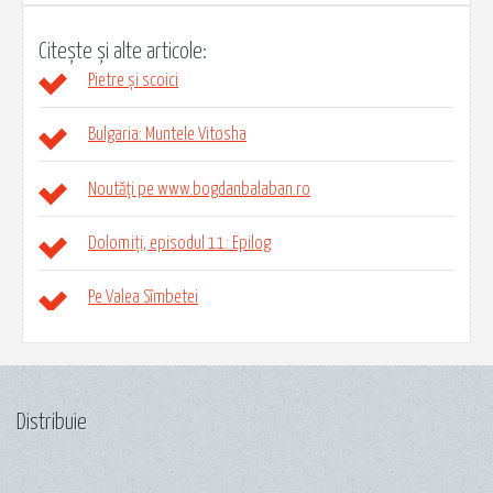
Citește și alte articole:
Pietre și scoici
Bulgaria: Muntele Vitosha
Noutăți pe www.bogdanbalaban.ro
Dolomiți, episodul 11: Epilog
Pe Valea Sîmbetei
Distribuie