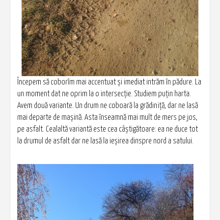
Începem să coborîm mai accentuat și imediat intrăm în pădure. La
un moment dat ne oprim la o intersecție. Studiem puțin harta.
Avem două variante. Un drum ne coboară la grădiniță, dar ne lasă
mai departe de mașină. Asta înseamnă mai mult de mers pe jos,
pe asfalt. Cealaltă variantă este cea câștigătoare: ea ne duce tot
la drumul de asfalt dar ne lasă la ieșirea dinspre nord a satului.