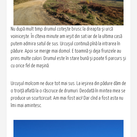
Nu după mult timp drumul cotește brusc la dreapta și urcă
voinicește. În cîteva minute am ieșit din sat iar de la ultima casă
putem admira satul de sus. Urcușul continuă pînă la intrarea în
pădure. Apoi se merge mai domol. E toamnă și deja frunzele au
prins multe culori. Drumul este în stare bună și poate fi parcurs și
cu orice fel de mașină.
Urcușul molcom ne duce tot mai sus. La ieșirea din pădure dăm de
o troiță aflată la o răscruce de drumuri. Deodată în mintea mea se
produce un scurtcircuit. Am mai fost aici! Dar cînd a fost asta nu
îmi mai amintesc.