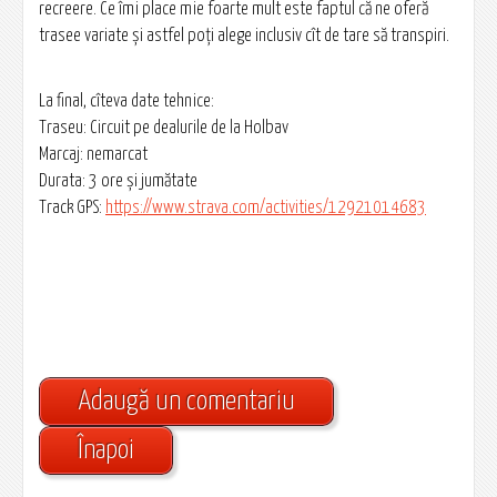
recreere. Ce îmi place mie foarte mult este faptul că ne oferă
trasee variate și astfel poți alege inclusiv cît de tare să transpiri.
La final, cîteva date tehnice:
Traseu: Circuit pe dealurile de la Holbav
Marcaj: nemarcat
Durata: 3 ore și jumătate
Track GPS:
https://www.strava.com/activities/12921014683
Adaugă un comentariu
Înapoi