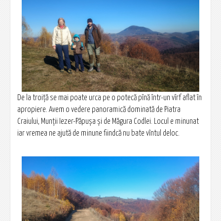
De la troiță se mai poate urca pe o potecă pînă într-un vîrf aflat în
apropiere. Avem o vedere panoramică dominată de Piatra
Craiului, Munții Iezer-Păpușa și de Măgura Codlei. Locul e minunat
iar vremea ne ajută de minune fiindcă nu bate vîntul deloc.