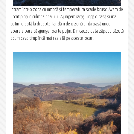
Intrăm într-o zonă cu umbră și temperatura scade brusc. Avem de
urcat pînă în culmea dealului. Ajungem iarăși lîngă o casă și mai
cotim o dată la dreapta. Iar dăm de o zonă umbroasă unde
soarele pare că ajunge foarte puțin. Din cauza asta zăpada căzută
acum ceva timp încă mai rezistă pe aceste locuri.