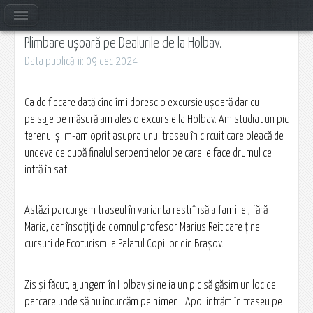
Plimbare ușoară pe Dealurile de la Holbav.
Data publicării: 09 dec 2024
Ca de fiecare dată cînd îmi doresc o excursie ușoară dar cu
peisaje pe măsură am ales o excursie la Holbav. Am studiat un pic
terenul și m-am oprit asupra unui traseu în circuit care pleacă de
undeva de după finalul serpentinelor pe care le face drumul ce
intră în sat.
Astăzi parcurgem traseul în varianta restrînsă a familiei, fără
Maria, dar însoțiți de domnul profesor Marius Reit care ține
cursuri de Ecoturism la Palatul Copiilor din Brașov.
Zis și făcut, ajungem în Holbav și ne ia un pic să găsim un loc de
parcare unde să nu încurcăm pe nimeni. Apoi intrăm în traseu pe