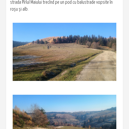
strada Pîrîul Maiului trecînd pe un pod cu balustrade vopsite în
roșu și alb.