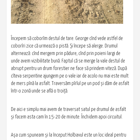
Începem să coborîm destul de tare. George cînd vede astfel de
coborîri zice că urmează o pistă. Și începe să alerge. Drumul
alternează: cînd mergem prin pădure, cînd prin poieni largi de
unde avem vizibilitate bună. Faptul că se merge la vale destul de
abrupt pentru un drum forestier ne face să prindem viteză. După
cîteva serpentine ajungem pe o vale iar de acolo nu mai este mult
de mers pînă la asfalt. Traversăm pîrîul pe un pod și dăm de asfalt
într-o zonă unde se află o troiță.
De aici e simplu mai avem de traversat satul pe drumul de asfalt
și facem asta cam în 15-20 de minute. Închidem apoi circuitul.
Așa cum spuneam și la început Holbavul este un loc ideal pentru