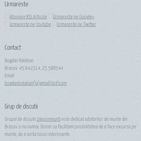
Urmareste
Contact
Bogdan Balaban
Brasov:
45.642314
;
25.588544
Email:
bogdanbalaban(la)gmail(dot)com
Grup de discutii
Grupul de discutii
zileprinmunti
este dedicat iubitorilor de munte din
Brasov si nu numai. Dorim sa facilitam posibilitatea de a face excursii pe
munte, de a vizita locuri interesante.