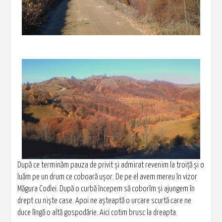
După ce terminăm pauza de privit și admirat revenim la troiță și o
luăm pe un drum ce coboară ușor. De pe el avem mereu în vizor
Măgura Codlei. După o curbă începem să coborîm și ajungem în
drept cu niște case. Apoi ne așteaptă o urcare scurtă care ne
duce lîngă o altă gospodărie. Aici cotim brusc la dreapta.