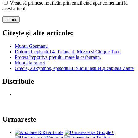
Vreau să primesc notificări prin email cînd apar comentarii la
acest articol.
Citește și alte articole:
Munții Goșmanu
Dolomiți, episodul 4: Tofana di Mezzo și Cinque Torri
Protest împotriva prețului mare la carburanți.
Munții la raport
Grecia, Zakynthos, episodul 4: Sudul insulei și capitala Zante
Distribuie
Urmareste