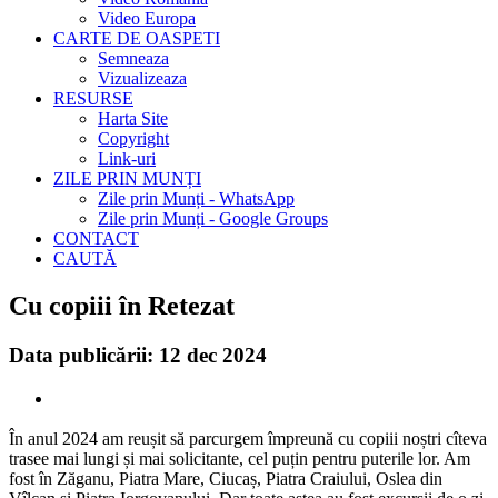
Video Europa
CARTE DE OASPETI
Semneaza
Vizualizeaza
RESURSE
Harta Site
Copyright
Link-uri
ZILE PRIN MUNȚI
Zile prin Munți - WhatsApp
Zile prin Munți - Google Groups
CONTACT
CAUTĂ
Cu copiii în Retezat
Data publicării: 12 dec 2024
În anul 2024 am reușit să parcurgem împreună cu copiii noștri cîteva
trasee mai lungi și mai solicitante, cel puțin pentru puterile lor. Am
fost în Zăganu, Piatra Mare, Ciucaș, Piatra Craiului, Oslea din