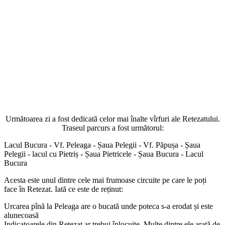
Următoarea zi a fost dedicată celor mai înalte vîrfuri ale Retezatului.
Traseul parcurs a fost următorul:
Lacul Bucura - Vf. Peleaga - Șaua Pelegii - Vf. Păpușa - Șaua
Pelegii - lacul cu Pietriș - Șaua Pietricele - Șaua Bucura - Lacul
Bucura
Acesta este unul dintre cele mai frumoase circuite pe care le poți
face în Retezat. Iată ce este de reținut:
Urcarea pînă la Peleaga are o bucată unde poteca s-a erodat și este
alunecoasă
Indicatoarele din Retezat ar trebui înlocuite. Multe dintre ele arată de