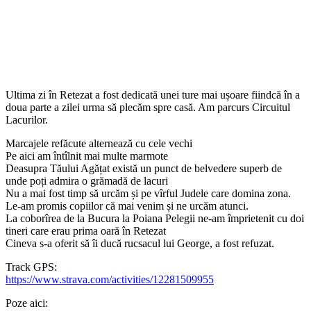
Ultima zi în Retezat a fost dedicată unei ture mai ușoare fiindcă în a
doua parte a zilei urma să plecăm spre casă. Am parcurs Circuitul
Lacurilor.
Marcajele refăcute alternează cu cele vechi
Pe aici am întîlnit mai multe marmote
Deasupra Tăului Agățat există un punct de belvedere superb de
unde poți admira o grămadă de lacuri
Nu a mai fost timp să urcăm și pe vîrful Judele care domina zona.
Le-am promis copiilor că mai venim și ne urcăm atunci.
La coborîrea de la Bucura la Poiana Pelegii ne-am împrietenit cu doi
tineri care erau prima oară în Retezat
Cineva s-a oferit să îi ducă rucsacul lui George, a fost refuzat.
Track GPS:
https://www.strava.com/activities/12281509955
Poze aici: