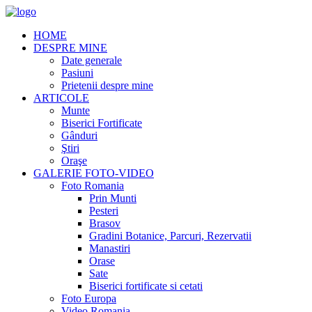
HOME
DESPRE MINE
Date generale
Pasiuni
Prietenii despre mine
ARTICOLE
Munte
Biserici Fortificate
Gânduri
Ştiri
Oraşe
GALERIE FOTO-VIDEO
Foto Romania
Prin Munti
Pesteri
Brasov
Gradini Botanice, Parcuri, Rezervatii
Manastiri
Orase
Sate
Biserici fortificate si cetati
Foto Europa
Video Romania