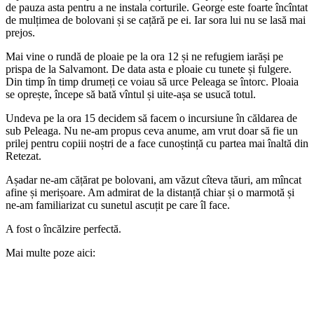
de pauza asta pentru a ne instala corturile. George este foarte încîntat
de mulțimea de bolovani și se cațără pe ei. Iar sora lui nu se lasă mai
prejos.
Mai vine o rundă de ploaie pe la ora 12 și ne refugiem iarăși pe
prispa de la Salvamont. De data asta e ploaie cu tunete și fulgere.
Din timp în timp drumeți ce voiau să urce Peleaga se întorc. Ploaia
se oprește, începe să bată vîntul și uite-așa se usucă totul.
Undeva pe la ora 15 decidem să facem o incursiune în căldarea de
sub Peleaga. Nu ne-am propus ceva anume, am vrut doar să fie un
prilej pentru copiii noștri de a face cunoștință cu partea mai înaltă din
Retezat.
Așadar ne-am cățărat pe bolovani, am văzut cîteva tăuri, am mîncat
afine și merișoare. Am admirat de la distanță chiar și o marmotă și
ne-am familiarizat cu sunetul ascuțit pe care îl face.
A fost o încălzire perfectă.
Mai multe poze aici: