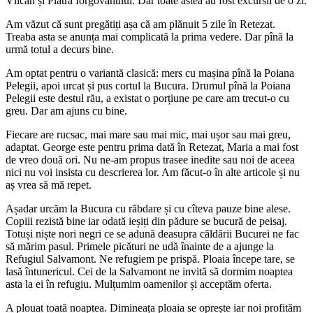
Vîlcan și Piatra Iorgovanului. Dar toate astea au fost excursii de o zi.
Am văzut că sunt pregătiți așa că am plănuit 5 zile în Retezat.
Treaba asta se anunța mai complicată la prima vedere. Dar pînă la
urmă totul a decurs bine.
Am optat pentru o variantă clasică: mers cu mașina pînă la Poiana
Pelegii, apoi urcat și pus cortul la Bucura. Drumul pînă la Poiana
Pelegii este destul rău, a existat o porțiune pe care am trecut-o cu
greu. Dar am ajuns cu bine.
Fiecare are rucsac, mai mare sau mai mic, mai ușor sau mai greu,
adaptat. George este pentru prima dată în Retezat, Maria a mai fost
de vreo două ori. Nu ne-am propus trasee inedite sau noi de aceea
nici nu voi insista cu descrierea lor. Am făcut-o în alte articole și nu
aș vrea să mă repet.
Așadar urcăm la Bucura cu răbdare și cu cîteva pauze bine alese.
Copiii rezistă bine iar odată ieșiți din pădure se bucură de peisaj.
Totuși niște nori negri ce se adună deasupra căldării Bucurei ne fac
să mărim pasul. Primele picături ne udă înainte de a ajunge la
Refugiul Salvamont. Ne refugiem pe prispă. Ploaia începe tare, se
lasă întunericul. Cei de la Salvamont ne invită să dormim noaptea
asta la ei în refugiu. Mulțumim oamenilor și acceptăm oferta.
A plouat toată noaptea. Dimineața ploaia se oprește iar noi profităm