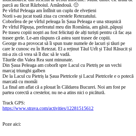
parcă au făcut Războiul. Amândouă. 🙂
Pe vîrful Peleaga am întîlnit un cuplu de elvețieni
Norii s-au jucat toată ziua cu crestele Retezatului.
Coborîrea de pe vîrful peleaga în Șaua Peleaga e una strașnică
Pe vîrful Păpușa, preferatul meu din România, am găsit..păpuși
Pe traseu copiii noștri au fost felicitați de alți turiști pentru că fac așa
trasee grele. Le-am răspuns că astea sunt trasee de copiii.
George m-a provocat să îi spun toate numele de lacuri și tăuri pe
care le cunosc eu în Retezat. El a reținut Tăul Urît și Tăul Răsucit și
mi-a zis că vrea să îl duc să le vadă.
Tăurile din Valea Rea sunt minunate.
Din Șaua Peleaga am coborît spre Lacul cu Pietriș pe un vechi
marcaj triunghi galben
De la Lacul cu Pietriș la Șaua Pietricele și Lacul Pietricele e o potecă
marcată cu momâi
La final am aflat că a plouat în Căldarea Bucurei. Noi am fost pe
partea corectă a crestelor, nu ne-a atins nici o picătură.
Track GPS:
https://www.strava.com/activities/12281515612
Poze aici: