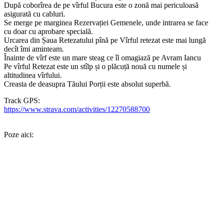
După coborîrea de pe vîrful Bucura este o zonă mai periculoasă
asigurată cu cabluri.
Se merge pe marginea Rezervației Gemenele, unde intrarea se face
cu doar cu aprobare specială.
Urcarea din Șaua Retezatului pînă pe Vîrful retezat este mai lungă
decît îmi aminteam.
Înainte de vîrf este un mare steag ce îl omagiază pe Avram Iancu
Pe vîrful Retezat este un stîlp și o plăcuță nouă cu numele și
altitudinea vîrfului.
Creasta de deasupra Tăului Porții este absolut superbă.
Track GPS:
https://www.strava.com/activities/12270588700
Poze aici: