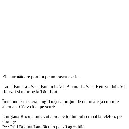
Ziua următoare pornim pe un traseu clasic:
Lacul Bucura - Șaua Bucurei - Vf. Bucura I - Șaua Retezatului - Vf.
Retezat și retur pe la Tăul Porții
Îmi amintesc că era lung dar și că porțiunile de urcare și coborîre
alternau. Cîteva idei pe scurt:
Din Șaua Bucura am avut aproape tot timpul semnal la telefon, pe
Orange.
Pe vîrful Bucura I am făcut o pauză agreabilă.