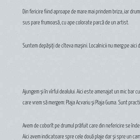
Din fericire fiind aproape de mare mai prindem briza, iar dru
sus pare frumoasă, cu ape colorate parcă de un artist.
Suntem depășiți de cîteva mașini. Localnicii nu merg pe aici de
Ajungem și în vîrful dealului. Aici este amenajat un mic bar cu 
care vrem să mergem: Plaja Acvariu și Plaja Guma. Sunt practi
Avem de coborît pe drumul prăfuit care din nefericire se înde
Aici avem indicatoare spre cele două plaje dar și spre un ca