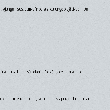
t. Ajungem sus, cumva în paralel cu lunga plajă Livadhi. De
pînă aici va trebui să coborîm. Se văd și cele două plaje la
e vînt. Din fericire ne mișcăm repede și ajungem la o parcare.