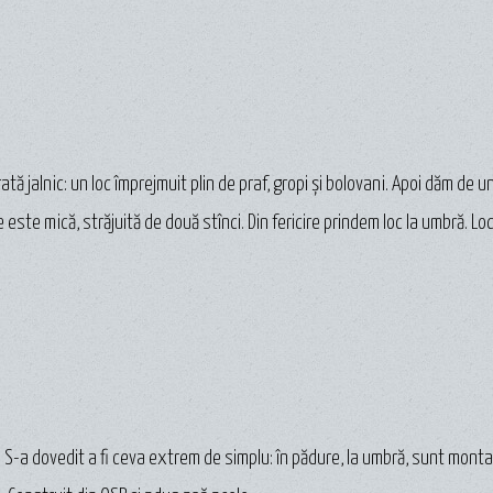
ată jalnic: un loc împrejmuit plin de praf, gropi și bolovani. Apoi dăm de 
 este mică, străjuită de două stînci. Din fericire prindem loc la umbră. Lo
a dovedit a fi ceva extrem de simplu: în pădure, la umbră, sunt montate 