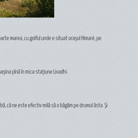
parte marea, cu golful unde e situat orașul Himarë, pe
așina pînă în mica stațiune Livadhi.
bă, că ne este efectiv milă să o băgăm pe drumul ăsta. Și