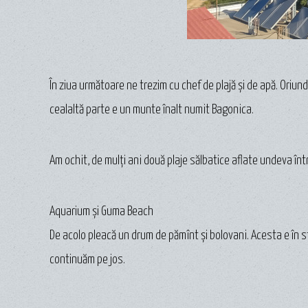
În ziua următoare ne trezim cu chef de plajă și de apă. Oriun
cealaltă parte e un munte înalt numit Bagonica.
Am ochit, de mulți ani două plaje sălbatice aflate undeva înt
Aquarium și Guma Beach
De acolo pleacă un drum de pămînt și bolovani. Acesta e în s
continuăm pe jos.