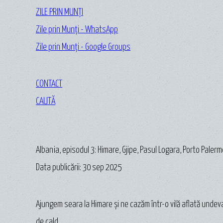
ZILE PRIN MUNȚI
Zile prin Munți - WhatsApp
Zile prin Munți - Google Groups
CONTACT
CAUTĂ
Albania, episodul 3: Himare, Gjipe, Pasul Logara, Porto Palerm
Data publicării: 30 sep 2025
Ajungem seara la Himare și ne cazăm într-o vilă aflată undev
de cald.