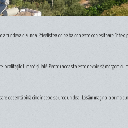
de altundeva e aiurea. Priveliștea de pe balcon este copleșitoare: într-o 
re localitățile Himarë și Jalë. Pentru aceasta este nevoie să mergem cu m
tare decentă pînă cînd începe să urce un deal. Lăsăm mașina la prima cur