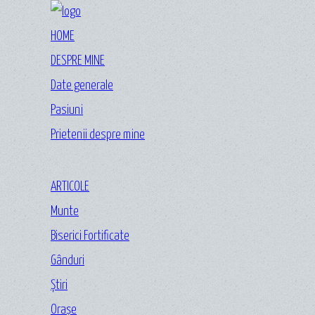
HOME
DESPRE MINE
Date generale
Pasiuni
Prietenii despre mine
ARTICOLE
Munte
Biserici Fortificate
Gânduri
Ştiri
Oraşe