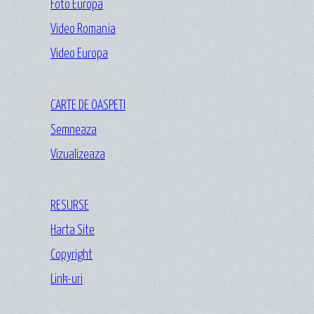
Foto Europa
Video Romania
Video Europa
CARTE DE OASPETI
Semneaza
Vizualizeaza
RESURSE
Harta Site
Copyright
Link-uri