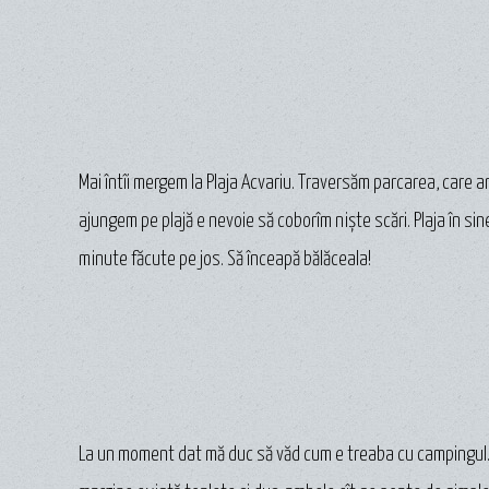
Mai întîi mergem la Plaja Acvariu. Traversăm parcarea, care ar
ajungem pe plajă e nevoie să coborîm niște scări. Plaja în sine
minute făcute pe jos. Să înceapă bălăceala!
La un moment dat mă duc să văd cum e treaba cu campingul. S-