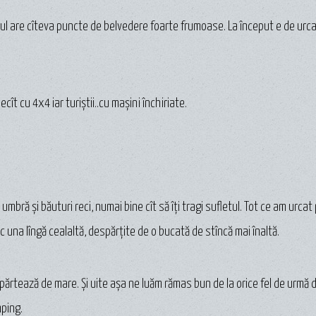
mul are cîteva puncte de belvedere foarte frumoase. La început e de urca
cît cu 4x4 iar turiștii..cu mașini închiriate.
umbră și băuturi reci, numai bine cît să îți tragi sufletul. Tot ce am urcat 
c una lîngă cealaltă, despărțite de o bucată de stîncă mai înaltă.
părtează de mare. Și uite așa ne luăm rămas bun de la orice fel de urmă d
mping.