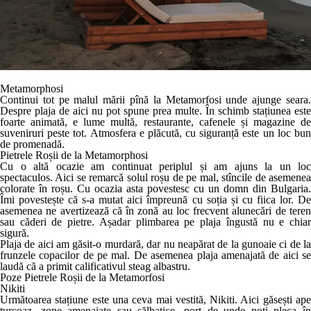
Metamorphosi
Continui tot pe malul mării pînă la Metamorfosi unde ajunge seara.
Despre plaja de aici nu pot spune prea multe. În schimb stațiunea este
foarte animată, e lume multă, restaurante, cafenele și magazine de
suveniruri peste tot. Atmosfera e plăcută, cu siguranță este un loc bun
de promenadă.
Pietrele Roșii de la Metamorphosi
Cu o altă ocazie am continuat periplul și am ajuns la un loc
spectaculos. Aici se remarcă solul roșu de pe mal, stîncile de asemenea
colorate în roșu. Cu ocazia asta povestesc cu un domn din Bulgaria.
Îmi povestește că s-a mutat aici împreună cu soția și cu fiica lor. De
asemenea ne avertizează că în zonă au loc frecvent alunecări de teren
sau căderi de pietre. Așadar plimbarea pe plaja îngustă nu e chiar
sigură.
Plaja de aici am găsit-o murdară, dar nu neapărat de la gunoaie ci de la
frunzele copacilor de pe mal. De asemenea plaja amenajată de aici se
laudă că a primit calificativul steag albastru.
Poze Pietrele Roșii de la Metamorfosi
Nikiti
Următoarea stațiune este una ceva mai vestită, Nikiti. Aici găsești ape
turcoaz, zone amenajate sau sălbatice, port de unde poți pleca în