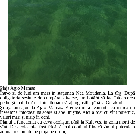
Plaja Agio Mamas
Într-o zi de luni am mers în stațiunea Nea Moudania. La tîrg. După
obligatoria sesiune de cumpărat diverse, am hotărît să fac întoarcerea
pe lîngă malul mării. Intenționam să ajung astfel pînă la Gerakini.
Și așa am ajun la Agio Mamas. Vremea mi-a reamintit că marea nu
înseamnă întotdeauna soare și ape liniștite. Aici a fost cu vînt puternic,
valuri mari și nisip în ochi.
Planul a funcționat cu ceva ocolișuri pînă la Kalyves, în zona morii de
vînt. De acolo mi-a fost frică să mai continui fiindcă vîntul puternic a
adunat nisipul de pe plajă pe drum,