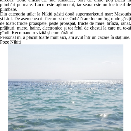
plimbări pe mare. Locul este aglomerat, iar seara este un loc ideal de
plimbare.
Din categoria utile: la Nikiti găsiți două supermarketuri mar: Masoutis
și Lidl. De asemenea în fiecare zi de sîmbătă are loc un tîrg unde găsiți
de toate: fructe proaspete, pește proaspăt, fructe de mare, brînză, rahat,
prăjituri, miere, haine, electronice și tot felul de chestii la care nu te-ai
gîndi. Recomand o vizită și cumpărături.
Personal mi-a plăcut foarte mult aici, am avut într-un cazare în stațiune.
Poze Nikiti