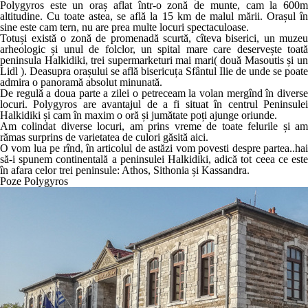
Polygyros este un oraș aflat într-o zonă de munte, cam la 600m
altitudine. Cu toate astea, se află la 15 km de malul mării. Orașul în
sine este cam tern, nu are prea multe locuri spectaculoase.
Totuși există o zonă de promenadă scurtă, cîteva biserici, un muzeu
arheologic și unul de folclor, un spital mare care deservește toată
peninsula Halkidiki, trei supermarketuri mai mari( două Masoutis și un
Lidl ). Deasupra orașului se află bisericuța Sfântul Ilie de unde se poate
admira o panoramă absolut minunată.
De regulă a doua parte a zilei o petreceam la volan mergînd în diverse
locuri. Polygyros are avantajul de a fi situat în centrul Peninsulei
Halkidiki și cam în maxim o oră și jumătate poți ajunge oriunde.
Am colindat diverse locuri, am prins vreme de toate felurile și am
rămas surprins de varietatea de culori găsită aici.
O vom lua pe rînd, în articolul de astăzi vom povesti despre partea..hai
să-i spunem continentală a peninsulei Halkidiki, adică tot ceea ce este
în afara celor trei peninsule: Athos, Sithonia și Kassandra.
Poze Polygyros