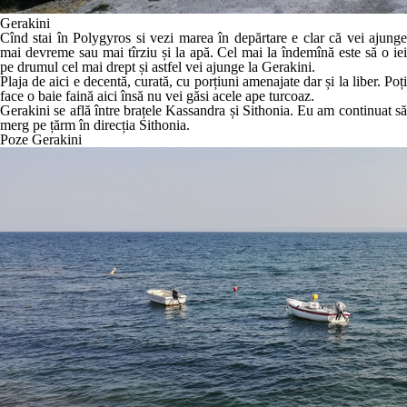
Gerakini
Cînd stai în Polygyros si vezi marea în depărtare e clar că vei ajunge
mai devreme sau mai tîrziu și la apă. Cel mai la îndemînă este să o iei
pe drumul cel mai drept și astfel vei ajunge la Gerakini.
Plaja de aici e decentă, curată, cu porțiuni amenajate dar și la liber. Poți
face o baie faină aici însă nu vei găsi acele ape turcoaz.
Gerakini se află între brațele Kassandra și Sithonia. Eu am continuat să
merg pe țărm în direcția Sithonia.
Poze Gerakini