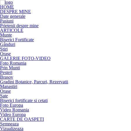
HOME
DESPRE MINE
Date generale
Pasiuni
Prietenii despre mine
ARTICOLE
Munte
Biserici Fortificate
Gânduri
Ştiri
Oraşe
GALERIE FOTO-VIDEO
Foto Romania
Prin Munti
Pesteri
Brasov
Gradini Botanice, Parcuri, Rezervatii
Manastiri
Orase
Sate
Biserici fortificate si cetati
Foto Europa
Video Romania
Video Europa
CARTE DE OASPETI
Semneaza
Vizualizeaza