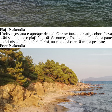
Plaja Psakoudia
Undeva șoseaua e aproape de apă. Opresc într-o parcare, cobor cîteva
scări și ajung pe o plajă îngustă. Se numește Psakoudia. În a doua parte
a zilei nisipul e în umbră. Iarăși, nu e o plajă care să te dea pe spate.
Poze Psakoudia