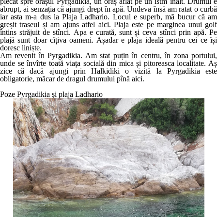
plecat spre orașul Pyrgadikia, un oraș aflat pe un istm înalt. Drumul e
abrupt, ai senzația că ajungi drept în apă. Undeva însă am ratat o curbă
iar asta m-a dus la Plaja Ladhario. Locul e superb, mă bucur că am
greșit traseul și am ajuns atfel aici. Plaja este pe marginea unui golf
întins străjuit de stînci. Apa e curată, sunt și ceva stînci prin apă. Pe
plajă sunt doar cîțiva oameni. Așadar e plaja ideală pentru cei ce își
doresc liniște.
Am revenit în Pyrgadikia. Am stat puțin în centru, în zona portului,
unde se învîrte toată viața socială din mica și pitoreasca localitate. Aș
zice că dacă ajungi prin Halkidiki o vizită la Pyrgadikia este
obligatorie, măcar de dragul drumului pînă aici.
Poze Pyrgadikia și plaja Ladhario