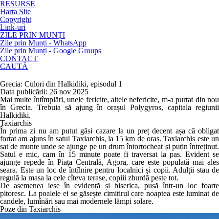
RESURSE
Harta Site
Copyright
Link-uri
ZILE PRIN MUNȚI
Zile prin Munți - WhatsApp
Zile prin Munți - Google Groups
CONTACT
CAUTĂ
Grecia: Culori din Halkidiki, episodul 1
Data publicării: 26 nov 2025
Mai multe întîmplări, unele fericite, altele nefericite, m-a purtat din nou
în Grecia. Trebuia să ajung în orașul Polygyros, capitala regiunii
Halkidiki.
Taxiarchis
În prima zi nu am putut găsi cazare la un preț decent așa că obligat
forțat am ajuns în satul Taxiarchis, la 15 km de oraș. Taxiarchis este un
sat de munte unde se ajunge pe un drum întortocheat și puțin întreținut.
Satul e mic, cam în 15 minute poate fi traversat la pas. Evident se
ajunge repede în Piața Centrală, Agora, care este populată mai ales
seara. Este un loc de întîlnire pentru localnici și copii. Adulții stau de
regulă la masa la cele cîteva terase, copiii zburdă peste tot.
De asemenea iese în evidență și biserica, pusă într-un loc foarte
pitoresc. La poalele ei se găsește cimitirul care noaptea este luminat de
candele, lumînări sau mai modernele lămpi solare.
Poze din Taxiarchis