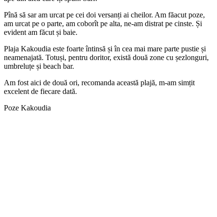
Pînă să sar am urcat pe cei doi versanți ai cheilor. Am făacut poze,
am urcat pe o parte, am coborît pe alta, ne-am distrat pe cinste. Și
evident am făcut și baie.
Plaja Kakoudia este foarte întinsă și în cea mai mare parte pustie și
neamenajată. Totuși, pentru doritor, există două zone cu șezlonguri,
umbreluțe și beach bar.
Am fost aici de două ori, recomanda această plajă, m-am simțit
excelent de fiecare dată.
Poze Kakoudia