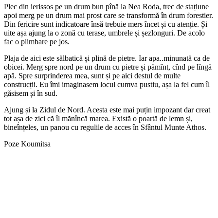
Plec din ierissos pe un drum bun pînă la Nea Roda, trec de stațiune
apoi merg pe un drum mai prost care se transformă în drum forestier.
Din fericire sunt indicatoare însă trebuie mers încet și cu atenție. Și
uite așa ajung la o zonă cu terase, umbrele și șezlonguri. De acolo
fac o plimbare pe jos.
Plaja de aici este sălbatică și plină de pietre. Iar apa..minunată ca de
obicei. Merg spre nord pe un drum cu pietre și pămînt, cînd pe lîngă
apă. Spre surprinderea mea, sunt și pe aici destul de multe
construcții. Eu îmi imaginasem locul cumva pustiu, așa la fel cum îl
găsisem și în sud.
Ajung și la Zidul de Nord. Acesta este mai puțin impozant dar creat
tot așa de zici că îl mănîncă marea. Există o poartă de lemn și,
bineînțeles, un panou cu regulile de acces în Sfântul Munte Athos.
Poze Koumitsa