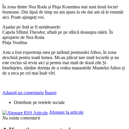
În zona dintre Nea Roda și Plaja Koumitsa mai sunt două locuri
frumoase. Din lipsă de timp nu am ajuns la ele dar am să le enumăr
aici. Poate ajungeți voi.
Așadar pe listă ar fi următoarele:
Capela Sfîntul Theodor, aflată pe pe stîncă deasupra mării. În
apropiere de Nea Roda
Plaja Voulitsa
Asta a fost experiența mea pe tarîmul peninsulei Athos, în zona
deschisă pentru toată lumea. Mi-au plăcut tare mult locurile și nu
este exclus să revin aici și pentru mai mult de două zile.Și
bineînțeles, rămîne dorința de a vedea manastirile Muntelui Athos și
de a urca pe cel mai înalt vîrf.
Adaugă un comentariu
Înapoi
Distribuie pe retelele sociale
Abonare la articole
Nu exista comentarii