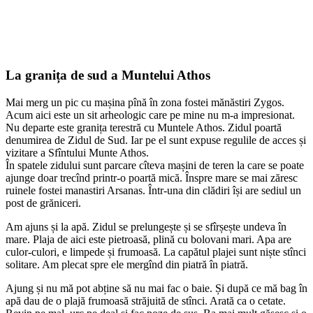
La granița de sud a Muntelui Athos
Mai merg un pic cu mașina pînă în zona fostei mănăstiri Zygos.
Acum aici este un sit arheologic care pe mine nu m-a impresionat.
Nu departe este granița terestră cu Muntele Athos. Zidul poartă
denumirea de Zidul de Sud. Iar pe el sunt expuse regulile de acces și
vizitare a Sfîntului Munte Athos.
În spatele zidului sunt parcare cîteva mașini de teren la care se poate
ajunge doar trecînd printr-o poartă mică. Înspre mare se mai zăresc
ruinele fostei manastiri Arsanas. Într-una din clădiri își are sediul un
post de grăniceri.
Am ajuns și la apă. Zidul se prelungește și se sfîrșește undeva în
mare. Plaja de aici este pietroasă, plină cu bolovani mari. Apa are
culor-culori, e limpede și frumoasă. La capătul plajei sunt niște stînci
solitare. Am plecat spre ele mergînd din piatră în piatră.
Ajung și nu mă pot abține să nu mai fac o baie. Și după ce mă bag în
apă dau de o plajă frumoasă străjuită de stînci. Arată ca o cetate.