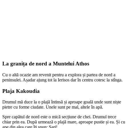
La granița de nord a Muntelui Athos
Cu o altă ocazie am revenit pentru a explora și partea de nord a
peninsulei. Așadar ajung tot la Ierisos dar în centru cotesc la stînga.
Plaja Kakoudia
Drumul mă duce la o plajă întinsă și aproape goală unde sunt niște
pietre cu forme ciudate. Unele sunt pe mal, altele în apă.
Spre capătul de nord este o mică secțiune de chei. Drumul trece
chiar prin ea. După urmează o plajă mare, aproape pustie și ea. Și cu
ape din alea care îți spun: Sari!