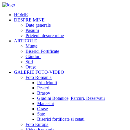
HOME
DESPRE MINE
Date generale
Pasiuni
Prietenii despre mine
ARTICOLE
Munte
Biserici Fortificate
Gânduri
Ştiri
Oraşe
GALERIE FOTO-VIDEO
Foto Romania
Prin Munti
Pesteri
Brasov
Gradini Botanice, Parcuri, Rezervatii
Manastiri
Orase
Sate
Biserici fortificate si cetati
Foto Europa
Video Romania