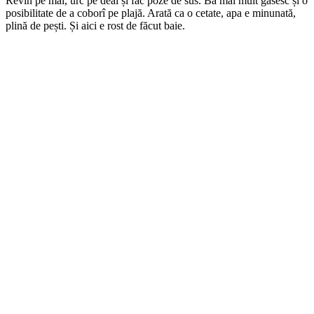
Revin pe mal, urc pe deal și fac poze de sus. Ba mai mult găsesc și o
posibilitate de a coborî pe plajă. Arată ca o cetate, apa e minunată,
plină de pești. Și aici e rost de făcut baie.