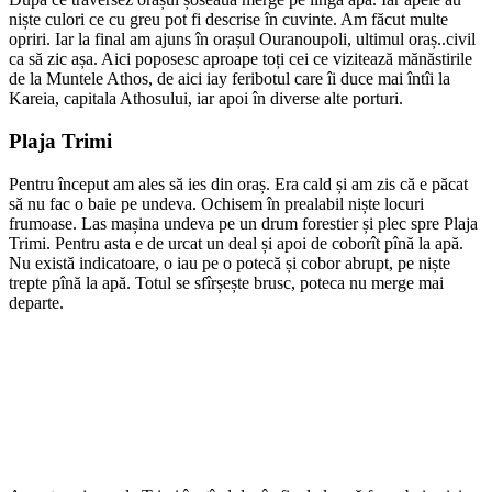
niște culori ce cu greu pot fi descrise în cuvinte. Am făcut multe
opriri. Iar la final am ajuns în orașul Ouranoupoli, ultimul oraș..civil
ca să zic așa. Aici poposesc aproape toți cei ce vizitează mănăstirile
de la Muntele Athos, de aici iay feribotul care îi duce mai întîi la
Kareia, capitala Athosului, iar apoi în diverse alte porturi.
Plaja Trimi
Pentru început am ales să ies din oraș. Era cald și am zis că e păcat
să nu fac o baie pe undeva. Ochisem în prealabil niște locuri
frumoase. Las mașina undeva pe un drum forestier și plec spre Plaja
Trimi. Pentru asta e de urcat un deal și apoi de coborît pînă la apă.
Nu există indicatoare, o iau pe o potecă și cobor abrupt, pe niște
trepte pînă la apă. Totul se sfîrșește brusc, poteca nu merge mai
departe.