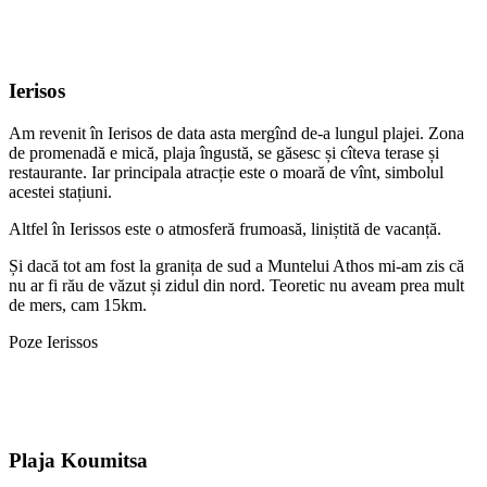
Ierisos
Am revenit în Ierisos de data asta mergînd de-a lungul plajei. Zona
de promenadă e mică, plaja îngustă, se găsesc și cîteva terase și
restaurante. Iar principala atracție este o moară de vînt, simbolul
acestei stațiuni.
Altfel în Ierissos este o atmosferă frumoasă, liniștită de vacanță.
Și dacă tot am fost la granița de sud a Muntelui Athos mi-am zis că
nu ar fi rău de văzut și zidul din nord. Teoretic nu aveam prea mult
de mers, cam 15km.
Poze Ierissos
Plaja Koumitsa