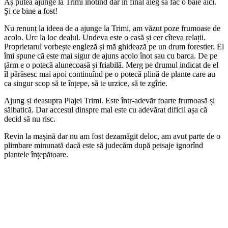
Aș putea ajunge la Trimi înotînd dar în final aleg să fac o baie aici.
Și ce bine a fost!
Nu renunț la ideea de a ajunge la Trimi, am văzut poze frumoase de
acolo. Urc la loc dealul. Undeva este o casă și cer cîteva relații.
Proprietarul vorbește engleză și mă ghidează pe un drum forestier. El
îmi spune că este mai sigur de ajuns acolo înot sau cu barca. De pe
țărm e o potecă alunecoasă și friabilă. Merg pe drumul indicat de el
îl părăsesc mai apoi continuînd pe o potecă plină de plante care au
ca singur scop să te înțepe, să te urzice, să te zgîrie.
Ajung și deasupra Plajei Trimi. Este într-adevăr foarte frumoasă și
sălbatică. Dar accesul dinspre mal este cu adevărat dificil așa că
decid să nu risc.
Revin la mașină dar nu am fost dezamăgit deloc, am avut parte de o
plimbare minunată dacă este să judecăm după peisaje ignorînd
plantele înțepătoare.