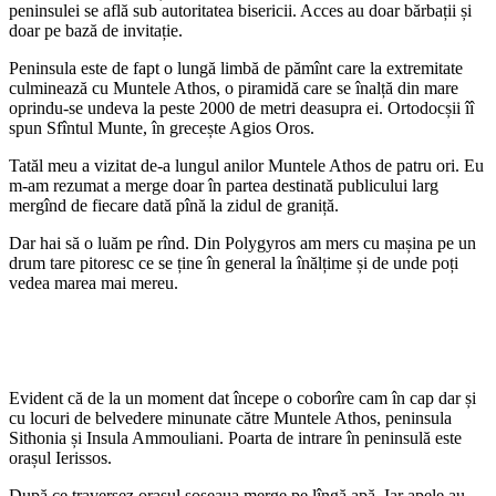
peninsulei se află sub autoritatea bisericii. Acces au doar bărbații și
doar pe bază de invitație.
Peninsula este de fapt o lungă limbă de pămînt care la extremitate
culminează cu Muntele Athos, o piramidă care se înalță din mare
oprindu-se undeva la peste 2000 de metri deasupra ei. Ortodocșii îî
spun Sfîntul Munte, în grecește Agios Oros.
Tatăl meu a vizitat de-a lungul anilor Muntele Athos de patru ori. Eu
m-am rezumat a merge doar în partea destinată publicului larg
mergînd de fiecare dată pînă la zidul de graniță.
Dar hai să o luăm pe rînd. Din Polygyros am mers cu mașina pe un
drum tare pitoresc ce se ține în general la înălțime și de unde poți
vedea marea mai mereu.
Evident că de la un moment dat începe o coborîre cam în cap dar și
cu locuri de belvedere minunate către Muntele Athos, peninsula
Sithonia și Insula Ammouliani. Poarta de intrare în peninsulă este
orașul Ierissos.
După ce traversez orașul șoseaua merge pe lîngă apă. Iar apele au