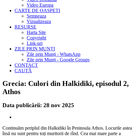
Video Europa
CARTE DE OASPETI
Semneaza
Vizualizeaza
RESURSE
Harta Site
Copyright
Link-uri
ZILE PRIN MUNȚI
Zile prin Munți - WhatsApp
Zile prin Munți - Google Groups
CONTACT
CAUTĂ
Grecia: Culori din Halkidiki, episodul 2,
Athos
Data publicării: 28 nov 2025
Continuăm periplul din Halkidiki în Peninsula Athos. Locurile astea
însă nu sunt pentru toți muritorii de rînd. Cea mai mare parte a