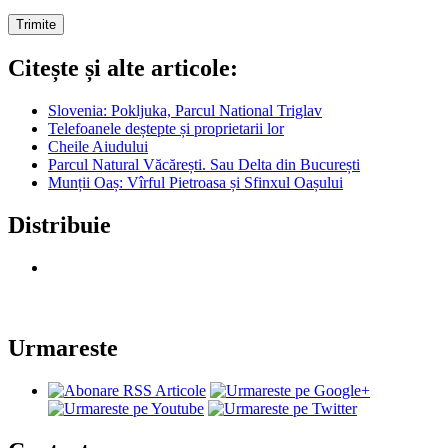
Citește și alte articole:
Slovenia: Pokljuka, Parcul National Triglav
Telefoanele deștepte și proprietarii lor
Cheile Aiudului
Parcul Natural Văcărești. Sau Delta din București
Munții Oaș: Vîrful Pietroasa și Sfinxul Oașului
Distribuie
Urmareste