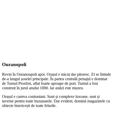
Ouranopoli
Revin în Ouranoupoli apoi. Orașul e micuț dar pitoresc. El se întinde
de-a lungul șoselei principale. În partea centrală peisajul e dominat
de Turnul Prosfori, aflat foarte aproape de port. Turnul a fost
construit în jurul anului 1000. Iar astăzi este muzeu.
Orașul e cumva contrastant. Sunt și complexe luxoase, sunt și
taverne pentru toate buzunarele. Dar evident, domină magazinele cu
obiecte bisericești de toate felurile.