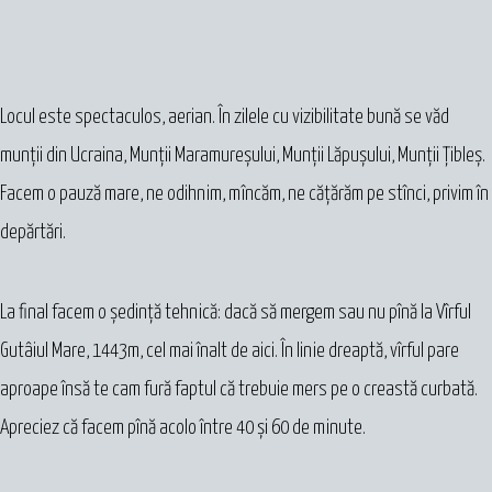
Locul este spectaculos, aerian. În zilele cu vizibilitate bună se văd
munții din Ucraina, Munții Maramureșului, Munții Lăpușului, Munții Țibleș.
Facem o pauză mare, ne odihnim, mîncăm, ne cățărăm pe stînci, privim în
depărtări.
La final facem o ședință tehnică: dacă să mergem sau nu pînă la Vîrful
Gutâiul Mare, 1443m, cel mai înalt de aici. În linie dreaptă, vîrful pare
aproape însă te cam fură faptul că trebuie mers pe o creastă curbată.
Apreciez că facem pînă acolo între 40 și 60 de minute.