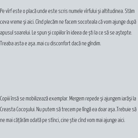
Pe vîrf este o placă unde este scris numele vîrfului și altitudinea. Stăm
ceva vreme și aici. Cînd plecăm ne facem socoteala că vom ajunge după
apusul soarelui. Le spun și copiilor în ideea de ști la ce să se aștepte.
Treaba asta e așa..mai cu disconfort dacă ne gîndim.
Copiii însă se mobilizează exemplar. Mergem repede și ajungem iarăși la
Creasta Cocoșului. Nu putem să trecem pe lîngă ea doar așa..Trebuie să
ne mai cățărăm odată pe stînci, cine știe cînd vom mai ajunge aici.