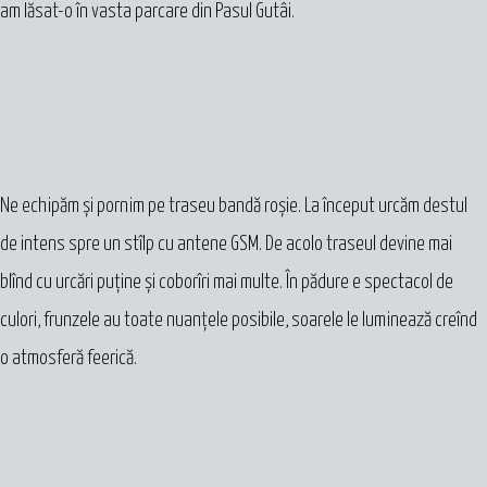
am lăsat-o în vasta parcare din Pasul Gutâi.
Ne echipăm și pornim pe traseu bandă roșie. La început urcăm destul
de intens spre un stîlp cu antene GSM. De acolo traseul devine mai
blînd cu urcări puține și coborîri mai multe. În pădure e spectacol de
culori, frunzele au toate nuanțele posibile, soarele le luminează creînd
o atmosferă feerică.