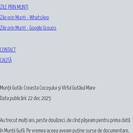
ZILE PRIN MUNȚI
Zile prin Munți - WhatsApp
Zile prin Munți - Google Groups
CONTACT
CAUTĂ
Munții Gutâi: Creasta Cocoșului și Vîrful Gutâiul Mare
Data publicării: 22 dec 2025
Au trecut mulți ani, peste douăzeci, de cînd pășeam pentru prima dată
în Munții Gutîi. Pe vremea aceea aveam puține surse de documentare,