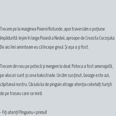
Trecem pe la marginea Poienii Rotunde, apoi traversăm o poțiune
împădurită. Ieșim în larga Poiană a Nedeii, aproape de Creasta Cocoșului.
De aici îmi aminteam eu că începe greul. Și așa a și fost.
Trecem din nou pe potecă și mergem la deal. Poteca a fost amenajată,
pe alocuri sunt și ceva balustrade. Urcăm susținut, George este azi,
căpitanul nostru. Căciula lui de pinguin atrage atenția celorlalți turiști
de pe traseu care se miră:
- Fiți atenți! Pinguinu-i primul!