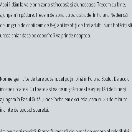
Apoi îi dăm la vale prin zona stîncoasă și alunecoasă. Trecem cu bine,
ajungem în pădure, trecem de zona cu balustrade. În Poiana Nedeii dăm
de un grup de copii cam de 8-9 ani însoțiți de trei adulți. Sunt hotărîți să
urcea chiar dacă pe coborîre îi va prinde noaptea.
Noi mergem cîte de tare putem, cel puțin pînă în Poiana Boului. De acolo
începe urcarea. Cu toate astea ne mișcăm peste așteptări de bine și
ajungem în Pasul Gutâi, unde încheiem excursia, cam cu 20 de minute
înainte de apusul soarelui.
Am avut o zi reușită, foarte frumoasă din punct de vedere al coloritului