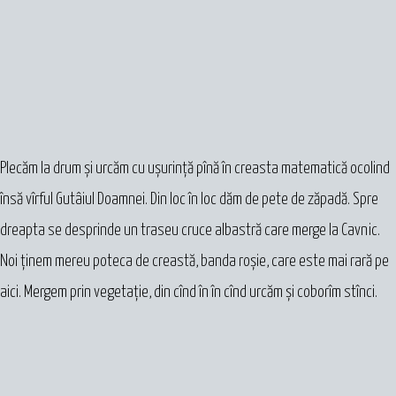
Plecăm la drum și urcăm cu ușurință pînă în creasta matematică ocolind
însă vîrful Gutâiul Doamnei. Din loc în loc dăm de pete de zăpadă. Spre
dreapta se desprinde un traseu cruce albastră care merge la Cavnic.
Noi ținem mereu poteca de creastă, banda roșie, care este mai rară pe
aici. Mergem prin vegetație, din cînd în în cînd urcăm și coborîm stînci.