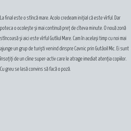
La final este o stîncă mare. Acolo credeam inițial că este vîrful. Dar
poteca o ocolește și mai continuă preț de cîteva minute. O nouă zonă
stîncoasă și aici este vîrful Gutîiul Mare. Cam în același timp cu noi mai
ajunge un grup de turiști venind dinspre Cavnic prin Gutâoil Mic. Ei sunt
însoțiți de un cîine super-activ care le atrage imediat atenția copiilor.
Cu greu se lasă convins să facă o poză.