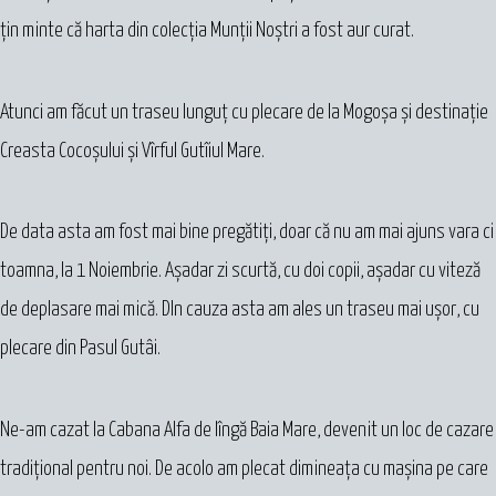
țin minte că harta din colecția Munții Noștri a fost aur curat.
Atunci am făcut un traseu lunguț cu plecare de la Mogoșa și destinație
Creasta Cocoșului și Vîrful Gutîiul Mare.
De data asta am fost mai bine pregătiți, doar că nu am mai ajuns vara ci
toamna, la 1 Noiembrie. Așadar zi scurtă, cu doi copii, așadar cu viteză
de deplasare mai mică. DIn cauza asta am ales un traseu mai ușor, cu
plecare din Pasul Gutâi.
Ne-am cazat la Cabana Alfa de lîngă Baia Mare, devenit un loc de cazare
tradițional pentru noi. De acolo am plecat dimineața cu mașina pe care