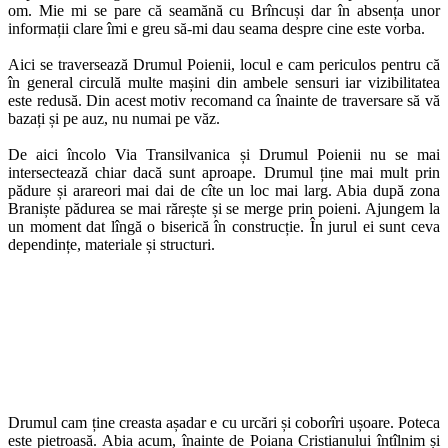
om. Mie mi se pare că seamănă cu Brîncuși dar în absența unor
informații clare îmi e greu să-mi dau seama despre cine este vorba.
Aici se traversează Drumul Poienii, locul e cam periculos pentru că
în general circulă multe mașini din ambele sensuri iar vizibilitatea
este redusă. Din acest motiv recomand ca înainte de traversare să vă
bazați și pe auz, nu numai pe văz.
De aici încolo Via Transilvanica și Drumul Poienii nu se mai
intersectează chiar dacă sunt aproape. Drumul ține mai mult prin
pădure și arareori mai dai de cîte un loc mai larg. Abia după zona
Braniște pădurea se mai rărește și se merge prin poieni. Ajungem la
un moment dat lîngă o biserică în construcție. În jurul ei sunt ceva
dependințe, materiale și structuri.
Drumul cam ține creasta așadar e cu urcări și coborîri ușoare. Poteca
este pietroasă. Abia acum, înainte de Poiana Cristianului întîlnim și