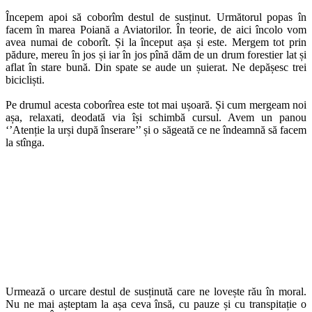
Începem apoi să coborîm destul de susținut. Următorul popas în
facem în marea Poiană a Aviatorilor. În teorie, de aici încolo vom
avea numai de coborît. Și la început așa și este. Mergem tot prin
pădure, mereu în jos și iar în jos pînă dăm de un drum forestier lat și
aflat în stare bună. Din spate se aude un șuierat. Ne depășesc trei
bicicliști.
Pe drumul acesta coborîrea este tot mai ușoară. Și cum mergeam noi
așa, relaxati, deodată via își schimbă cursul. Avem un panou
‘’Atenție la urși după înserare’’ și o săgeată ce ne îndeamnă să facem
la stînga.
Urmează o urcare destul de susținută care ne lovește rău în moral.
Nu ne mai așteptam la așa ceva însă, cu pauze și cu transpitație o