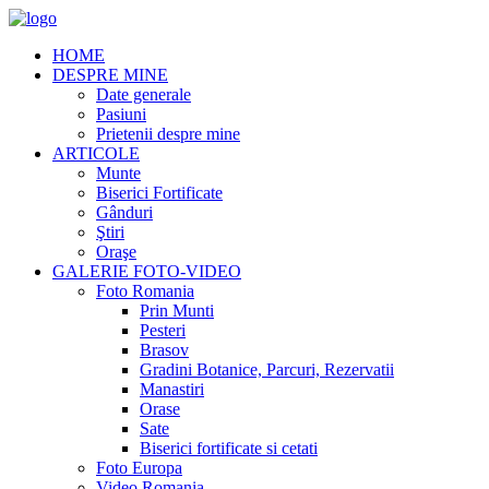
HOME
DESPRE MINE
Date generale
Pasiuni
Prietenii despre mine
ARTICOLE
Munte
Biserici Fortificate
Gânduri
Ştiri
Oraşe
GALERIE FOTO-VIDEO
Foto Romania
Prin Munti
Pesteri
Brasov
Gradini Botanice, Parcuri, Rezervatii
Manastiri
Orase
Sate
Biserici fortificate si cetati
Foto Europa
Video Romania