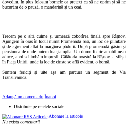
dovedim. În plus folosim bornele ca pretext ca să ne oprim și să ne
bucurăm de o pauză, o mandarină și un ceai.
Trecem pe o altă culme și urmează coborîrea finală spre Rîșnov.
Ajungem în oraș în locul numit Promenada Sisi, un loc de plimbare
și de agrement aflat la marginea pădurii. După promenadă găsim și
pensiunea de unde putem lua ștampila. Un domn foarte amabil ne-o
aduce, apoi schimbăm impresii. Călătoria noastră la Rîșnov ia sfîrșit
în Piața Unirii, unde la loc de cinste se află evident, o bornă.
Suntem fericiți și uite așa am parcurs un segment de Via
Transilvanica.
Adaugă un comentariu
Înapoi
Distribuie pe retelele sociale
Abonare la articole
Nu exista comentarii