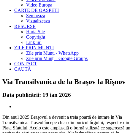
Video Europa
CARTE DE OASPETI
Semneaza
Vizualizeaza
RESURSE
Harta Site
Copyright
Link-uri
ZILE PRIN MUNȚI
Zile prin Munți - WhatsApp
Zile prin Munți - Google Groups
CONTACT
CAUTĂ
Via Transilvanica de la Brașov la Rîșnov
Data publicării: 19 ian 2026
Din anul 2025 Brașovul a devenit a treia poartă de intrare în Via
Transilvanica. Traseul începe chiar din buricul tîrgului, respectiv din
Piața Sfatului. Acolo este amplasată o bornă stilizată ce sugerează un