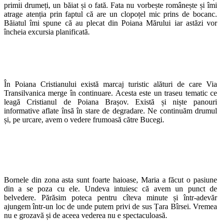
primii drumeți, un băiat și o fată. Fata nu vorbește românește și îmi
atrage atenția prin faptul că are un clopoțel mic prins de bocanc.
Băiatul îmi spune că au plecat din Poiana Mărului iar astăzi vor
încheia excursia planificată.
În Poiana Cristianului există marcaj turistic alături de care Via
Transilvanica merge în continuare. Acesta este un traseu tematic ce
leagă Cristianul de Poiana Brașov. Există și niște panouri
informative aflate însă în stare de degradare. Ne continuăm drumul
și, pe urcare, avem o vedere frumoasă către Bucegi.
Bornele din zona asta sunt foarte haioase, Maria a făcut o pasiune
din a se poza cu ele. Undeva intuiesc că avem un punct de
belvedere. Părăsim poteca pentru cîteva minute și într-adevăr
ajungem într-un loc de unde putem privi de sus Țara Bîrsei. Vremea
nu e grozavă și de aceea vederea nu e spectaculoasă.