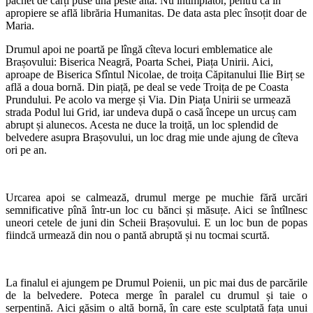
pachet de cărți puse una peste alta. Nu întîmplător, pentru că în
apropiere se află librăria Humanitas. De data asta plec însoțit doar de
Maria.
Drumul apoi ne poartă pe lîngă cîteva locuri emblematice ale
Brașovului: Biserica Neagră, Poarta Schei, Piața Unirii. Aici,
aproape de Biserica Sfîntul Nicolae, de troița Căpitanului Ilie Birț se
află a doua bornă. Din piață, pe deal se vede Troița de pe Coasta
Prundului. Pe acolo va merge și Via. Din Piața Unirii se urmează
strada Podul lui Grid, iar undeva după o casă începe un urcuș cam
abrupt și alunecos. Acesta ne duce la troiță, un loc splendid de
belvedere asupra Brașovului, un loc drag mie unde ajung de cîteva
ori pe an.
Urcarea apoi se calmează, drumul merge pe muchie fără urcări
semnificative pînă într-un loc cu bănci și măsuțe. Aici se întîlnesc
uneori cetele de juni din Scheii Brașovului. E un loc bun de popas
fiindcă urmează din nou o pantă abruptă și nu tocmai scurtă.
La finalul ei ajungem pe Drumul Poienii, un pic mai dus de parcările
de la belvedere. Poteca merge în paralel cu drumul și taie o
serpentină. Aici găsim o altă bornă, în care este sculptată fața unui