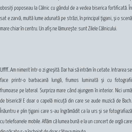
obosiţi poposeau la Câlnic cu gândul de a vedea biserica fortificată. În
sat e zarvă, multă lume adunată pe străzi, în principal ţigani, şi o scenă
mare chiar în centru. Un afiş ne lămureşte: sunt Zilele Câlnicului.
Uffff...Am nimerit într-o zi greşită. Dar hai să intrăm în cetate. Intrarea se
face printr-o barbacană lungă, frumos luminată şi cu fotografii
frumoase pe lateral. Surpriza mare când ajungem în interior. Nici urmă
de biserică! E doar o capelă micuţă din care se aude muzică de Bach.
Înăuntru e plin ţigani care s-au îngrămădit ca la urs şi se fotografiază
cu telefoanele mobile. Aflăm că lumea bună e la un concert de orgă care
din păcate s-a încheiat de doar câteva minute.