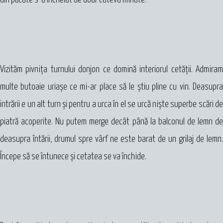
Vizităm pivniţa turnului donjon ce domină interiorul cetăţii. Admiram
multe butoaie uriaşe ce mi-ar place să le ştiu pline cu vin. Deasupra
intrării e un alt turn şi pentru a urca în el se urcă nişte superbe scări de
piatră acoperite. Nu putem merge decât până la balconul de lemn de
deasupra întării, drumul spre vârf ne este barat de un grilaj de lemn.
Începe să se întunece şi cetatea se va închide.