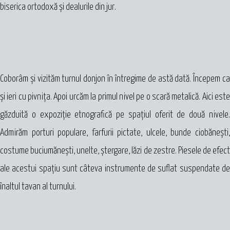
biserica ortodoxă şi dealurile din jur.
Coborâm şi vizităm turnul donjon în întregime de astă dată. Începem ca
şi ieri cu pivniţa. Apoi urcăm la primul nivel pe o scară metalică. Aici este
găzduită o expoziţie etnografică pe spaţiul oferit de două nivele.
Admirăm porturi populare, farfurii pictate, ulcele, bunde ciobăneşti,
costume buciumănești, unelte, ştergare, lăzi de zestre. Piesele de efect
ale acestui spaţiu sunt câteva instrumente de suflat suspendate de
înaltul tavan al turnului.