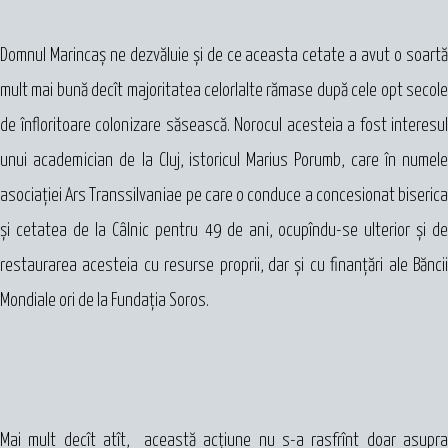
Domnul Marincaș ne dezvăluie şi de ce aceasta cetate a avut o soartă
mult mai bună decît majoritatea celorlalte rămase după cele opt secole
de înfloritoare colonizare săsească. Norocul acesteia a fost interesul
unui academician de la Cluj, istoricul Marius Porumb, care în numele
asociaţiei Ars Transsilvaniae pe care o conduce a concesionat biserica
şi cetatea de la Câlnic pentru 49 de ani, ocupîndu-se ulterior şi de
restaurarea acesteia cu resurse proprii, dar şi cu finanţări ale Băncii
Mondiale ori de la Fundaţia Soros.
Mai mult decît atît, această acţiune nu s-a rasfrînt doar asupra