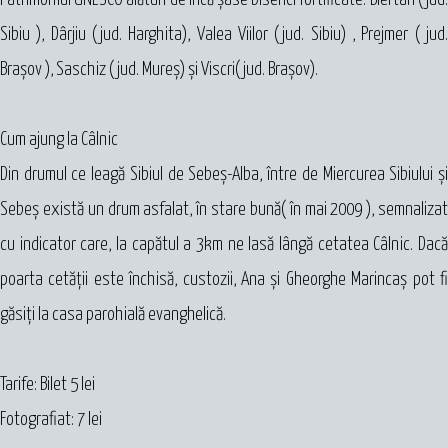
Sibiu ), Dârjiu (jud. Harghita), Valea Viilor (jud. Sibiu) , Prejmer ( jud.
Braşov ), Saschiz ( jud. Mureş) şi Viscri( jud. Braşov).
Cum ajung la Câlnic
Din drumul ce leagă Sibiul de Sebeș-Alba, între de Miercurea Sibiului şi
Sebeş există un drum asfalat, în stare bună( în mai 2009 ), semnalizat
cu indicator care, la capătul a 3km ne lasă lângă cetatea Câlnic. Dacă
poarta cetăţii este închisă, custozii, Ana şi Gheorghe Marincaș pot fi
găsiţi la casa parohială evanghelică.
Tarife: Bilet 5 lei
Fotografiat: 7 lei