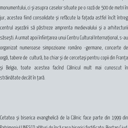
monumentului, ci şi asupra caselor situate pe o rază de 500 de metri în
jur, acestea fiind consolidate şi refăcute la faţada astfel încît întreg
centrul aşezării să păstreze amprenta medievalului şi a arhitecturii
săseşti. A urmat apoi înfiinţarea unui Centru Cultural Internaţional, s-au
organizat numeroase simpozioane româno -germane, concerte de
orgă, tabere de cultură, ba chiar şi de cercetaşi pentru copii din Franţa
şi Belgia, toate acestea facînd Câlnicul mult mai cunoscut în
străinătate decât în ţară.
Cetatea şi biserica evanghelică de la Câlnic face parte din 1999 din
Patrimoniul UNESCO alături de încă şase biserici fortificate: Biertan ( jud.