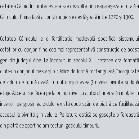
cetatea Câlnic. În jurul acesteia s-a dezvoltat întreaga aşezare rurală a
Câlnicului. Prima fază a construcţiei se desfăşoară între 1270 şi 1300.
Cetatea Câlnicului e o fortificaţie medievală specifică sistemului
cetăţilor cu donjon fiind cea mai reprezentativă construcţie de acest
gen din judeţul Alba. La început, în secolul XIII, cetatea era formată
dintr-un donjonul masiv şi o clădire de formă rectangulară, înconjurate
de ziduri de formă ovală. Turnul donjon avea 3 nivele: pivniţa şi două
etaje. Accesul se făcea pe la primul nivel cu ajutorul unei scări mobile. În
interior, pe grosimea zidului există două scări de piatră ce facilitează
accesul la pivniţă şi nivelul 2. Pe latura estică se găseşte o fereastră
din piatră ce aparţine arhitecturii goticului timpuriu.