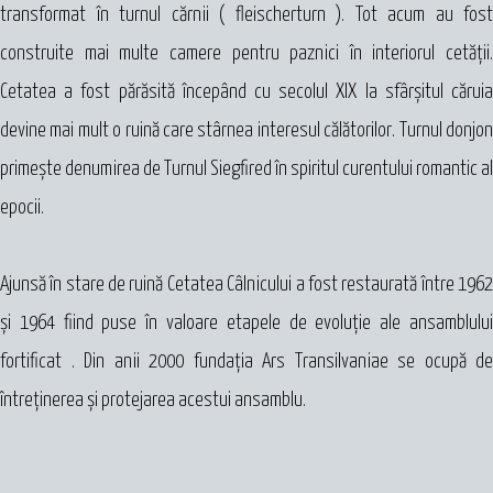
transformat în turnul cărnii ( fleischerturn ). Tot acum au fost
construite mai multe camere pentru paznici în interiorul cetăţii.
Cetatea a fost părăsită începând cu secolul XIX la sfârşitul căruia
devine mai mult o ruină care stârnea interesul călătorilor. Turnul donjon
primeşte denumirea de Turnul Siegfired în spiritul curentului romantic al
epocii.
Ajunsă în stare de ruină Cetatea Câlnicului a fost restaurată între 1962
şi 1964 fiind puse în valoare etapele de evoluţie ale ansamblului
fortificat . Din anii 2000 fundaţia Ars Transilvaniae se ocupă de
întreţinerea şi protejarea acestui ansamblu.