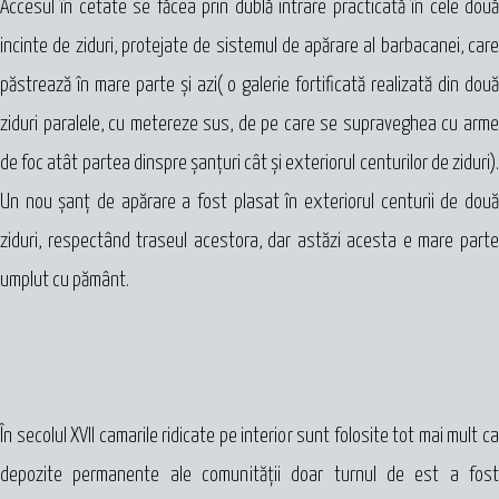
Accesul în cetate se făcea prin dublă intrare practicată în cele două
incinte de ziduri, protejate de sistemul de apărare al barbacanei, care
păstrează în mare parte şi azi( o galerie fortificată realizată din două
ziduri paralele, cu metereze sus, de pe care se supraveghea cu arme
de foc atât partea dinspre şanţuri cât şi exteriorul centurilor de ziduri).
Un nou șanț de apărare a fost plasat în exteriorul centurii de două
ziduri, respectând traseul acestora, dar astăzi acesta e mare parte
umplut cu pământ.
În secolul XVII camarile ridicate pe interior sunt folosite tot mai mult ca
depozite permanente ale comunităţii doar turnul de est a fost