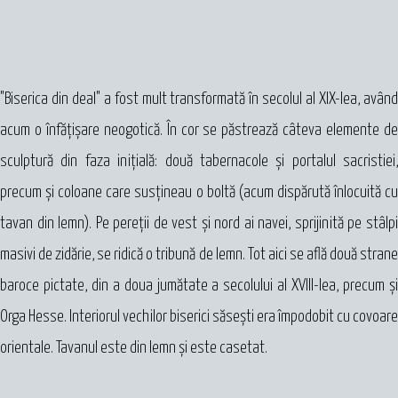
"Biserica din deal" a fost mult transformată în secolul al XIX-lea, având
acum o înfăţişare neogotică. În cor se păstrează câteva elemente de
sculptură din faza iniţială: două tabernacole şi portalul sacristiei,
precum şi coloane care susţineau o boltă (acum dispărută înlocuită cu
tavan din lemn). Pe pereţii de vest şi nord ai navei, sprijinită pe stâlpi
masivi de zidărie, se ridică o tribună de lemn. Tot aici se află două strane
baroce pictate, din a doua jumătate a secolului al XVIII-lea, precum şi
Orga Hesse. Interiorul vechilor biserici săseşti era împodobit cu covoare
orientale. Tavanul este din lemn şi este casetat.