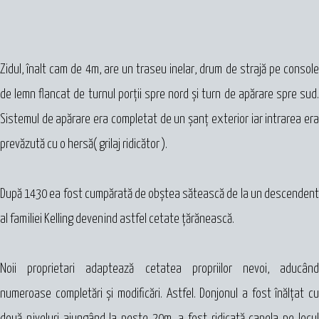
Zidul, înalt cam de 4m, are un traseu inelar, drum de strajă pe console
de lemn flancat de turnul porţii spre nord şi turn de apărare spre sud.
Sistemul de apărare era completat de un șanț exterior iar intrarea era
prevăzută cu o hersă( grilaj ridicător ).
După 1430 ea fost cumpărată de obştea sătească de la un descendent
al familiei Kelling devenind astfel cetate ţărănească.
Noii proprietari adaptează cetatea propriilor nevoi, aducând
numeroase completări şi modificări. Astfel. Donjonul a fost înălţat cu
două niveluri ajungând la peste 20m, a fost ridicată capela pe locul