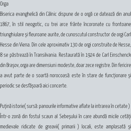
Orga
Biserica evanghelică din Câlnic dispune de o orgă ce datează din anul
1867, în stil neogotic, cu trei arce frânte încoronate cu frontoane
triunghiulare şi fleuroane aurite, de cunoscutul constructor de orgi Carl
Hesse din Viena. Din cele aproximativ 130 de orgi construite de Hesse,
8 se păstrează în Transilvania. Restaurată în 1924 de Carl Einschenck
din Braşov, orga are dimensiuni modeste, doar zece registre. Din fericire
a avut parte de o soartă norocoasă: este în stare de funcţionare şi
periodic se desfăşoară aici concerte.
Puţină istorie( sursă: panourile informative aflate la intrarea în cetate )
Într-o zonă din fostul scaun al Sebeșului în care abundă micile cetăţi
medievale ridicate de greavii( primarii ) locali, este amplasată şi