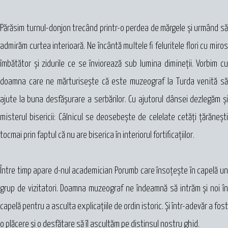
Părăsim turnul-donjon trecând printr-o perdea de mărgele şi urmând să
admirăm curtea interioară. Ne încântă multele fi feluritele flori cu miros
îmbătător şi zidurile ce se înviorează sub lumina dimineţii. Vorbim cu
doamna care ne mărturiseşte că este muzeograf la Turda venită să
ajute la buna desfăşurare a serbărilor. Cu ajutorul dânsei dezlegăm şi
misterul bisericii: Câlnicul se deosebeşte de celelate cetăţi ţărăneşti
tocmai prin faptul că nu are biserica în interiorul fortificaţiilor.
Între timp apare d-nul academician Porumb care însoţeşte în capelă un
grup de vizitatori. Doamna muzeograf ne îndeamnă să intrăm şi noi în
capelă pentru a asculta explicaţiile de ordin istoric. Şi într-adevăr a fost
o plăcere şi o desfătare să îl ascultăm pe distinsul nostru ghid.