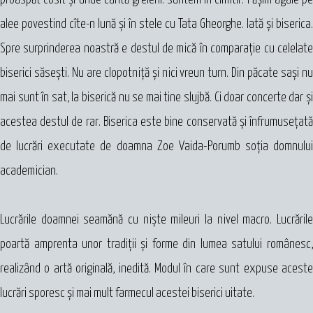
alee povestind cîte-n lună şi în stele cu Tata Gheorghe. Iată şi biserica.
Spre surprinderea noastră e destul de mică în comparaţie cu celelate
biserici săseşti. Nu are clopotniță şi nici vreun turn. Din păcate saşi nu
mai sunt în sat, la biserică nu se mai tine slujbă. Ci doar concerte dar şi
acestea destul de rar. Biserica este bine conservată şi înfrumuseţată
de lucrări executate de doamna Zoe Vaida-Porumb soţia domnului
academician.
Lucrările doamnei seamănă cu nişte mileuri la nivel macro. Lucrările
poartă amprenta unor tradiţii şi forme din lumea satului românesc,
realizând o artă originală, inedită. Modul în care sunt expuse aceste
lucrări sporesc şi mai mult farmecul acestei biserici uitate.