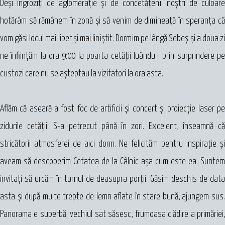
Deşi îngroziţi de aglomeraţie şi de concetăţenii noştri de culoare
hotărâm să rămânem în zonă şi să venim de dimineaţă în speranţa că
vom găsi locul mai liber şi mai liniştit. Dormim pe lângă Sebeş şi a doua zi
ne înfiinţăm la ora 9:00 la poarta cetăţii luându-i prin surprindere pe
custozi care nu se aşteptau la vizitatori la ora asta.
Aflăm că aseară a fost foc de artificii şi concert şi proiecţie laser pe
zidurile cetăţii. S-a petrecut până în zori. Excelent, înseamnă că
stricătorii atmosferei de aici dorm. Ne felicităm pentru inspiraţie şi
aveam să descoperim Cetatea de la Câlnic aşa cum este ea. Suntem
invitaţi să urcăm în turnul de deasupra porţii. Găsim deschis de data
asta şi după multe trepte de lemn aflate în stare bună, ajungem sus.
Panorama e superbă: vechiul sat săsesc, frumoasa clădire a primăriei,