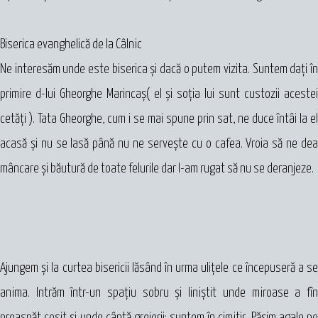
Biserica evanghelică de la Câlnic
Ne interesăm unde este biserica şi dacă o putem vizita. Suntem daţi în
primire d-lui Gheorghe Marincaș( el şi soţia lui sunt custozii acestei
cetăţi ). Tata Gheorghe, cum i se mai spune prin sat, ne duce întâi la el
acasă şi nu se lasă până nu ne serveşte cu o cafea. Vroia să ne dea
mâncare şi băutură de toate felurile dar l-am rugat să nu se deranjeze.
Ajungem şi la curtea bisericii lăsând în urma uliţele ce începuseră a se
anima. Intrăm într-un spaţiu sobru şi liniştit unde miroase a fîn
proaspăt cosit şi unde cântă greierii: suntem în cimitir. Păşim agale pe