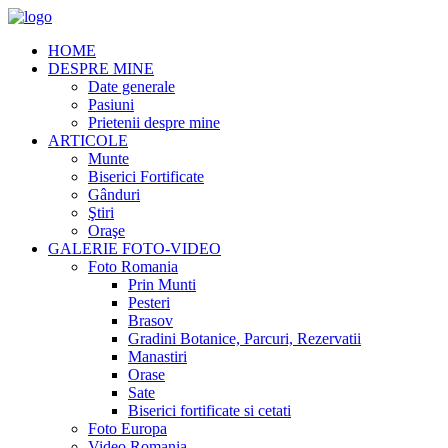
HOME
DESPRE MINE
Date generale
Pasiuni
Prietenii despre mine
ARTICOLE
Munte
Biserici Fortificate
Gânduri
Ştiri
Oraşe
GALERIE FOTO-VIDEO
Foto Romania
Prin Munti
Pesteri
Brasov
Gradini Botanice, Parcuri, Rezervatii
Manastiri
Orase
Sate
Biserici fortificate si cetati
Foto Europa
Video Romania