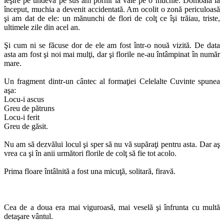
ieşire pe undeva pe sus am pornit la vale pe o muchie. Domoală la
început, muchia a devenit accidentată. Am ocolit o zonă periculoasă
şi am dat de ele: un mănunchi de flori de colţ ce îşi trăiau, triste,
ultimele zile din acel an.
Şi cum ni se făcuse dor de ele am fost într-o nouă vizită. De data
asta am fost şi noi mai mulţi, dar şi florile ne-au întâmpinat în număr
mare.
Un fragment dintr-un cântec al formaţiei Celelalte Cuvinte spunea
aşa:
Locu-i ascus
Greu de pătruns
Locu-i ferit
Greu de găsit.
Nu am să dezvălui locul şi sper să nu vă supăraţi pentru asta. Dar aş
vrea ca şi în anii următori florile de colţ să fie tot acolo.
Prima floare întâlnită a fost una micuţă, solitară, firavă.
Cea de a doua era mai viguroasă, mai veselă şi înfrunta cu multă
detaşare vântul.