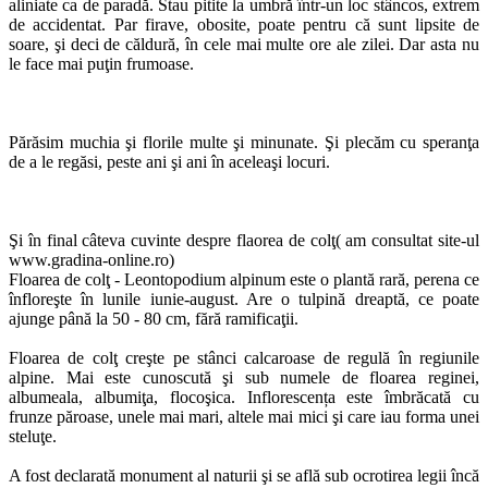
aliniate ca de paradă. Stau pitite la umbră într-un loc stâncos, extrem
de accidentat. Par firave, obosite, poate pentru că sunt lipsite de
soare, şi deci de căldură, în cele mai multe ore ale zilei. Dar asta nu
le face mai puţin frumoase.
Părăsim muchia şi florile multe şi minunate. Şi plecăm cu speranţa
de a le regăsi, peste ani şi ani în aceleaşi locuri.
Şi în final câteva cuvinte despre flaorea de colţ( am consultat site-ul
www.gradina-online.ro)
Floarea de colţ - Leontopodium alpinum este o plantă rară, perena ce
înfloreşte în lunile iunie-august. Are o tulpină dreaptă, ce poate
ajunge până la 50 - 80 cm, fără ramificaţii.
Floarea de colţ creşte pe stânci calcaroase de regulă în regiunile
alpine. Mai este cunoscută şi sub numele de floarea reginei,
albumeala, albumiţa, flocoşica. Inflorescența este îmbrăcată cu
frunze păroase, unele mai mari, altele mai mici şi care iau forma unei
steluţe.
A fost declarată monument al naturii şi se află sub ocrotirea legii încă