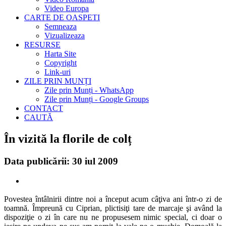
Video Europa
CARTE DE OASPETI
Semneaza
Vizualizeaza
RESURSE
Harta Site
Copyright
Link-uri
ZILE PRIN MUNȚI
Zile prin Munți - WhatsApp
Zile prin Munți - Google Groups
CONTACT
CAUTĂ
În vizită la florile de colț
Data publicării: 30 iul 2009
Povestea întâlnirii dintre noi a început acum câţiva ani într-o zi de
toamnă. Împreună cu Ciprian, plictisiţi tare de marcaje şi având la
dispoziţie o zi în care nu ne propusesem nimic special, ci doar o