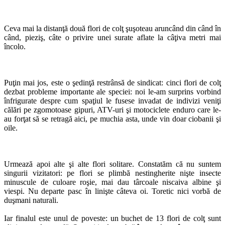
Ceva mai la distanţă două flori de colţ şuşoteau aruncând din când în
când, pieziş, câte o privire unei surate aflate la câţiva metri mai
încolo.
Puţin mai jos, este o şedinţă restrânsă de sindicat: cinci flori de colţ
dezbat probleme importante ale speciei: noi le-am surprins vorbind
înfrigurate despre cum spaţiul le fusese invadat de indivizi veniţi
călări pe zgomotoase gipuri, ATV-uri şi motociclete enduro care le-
au forţat să se retragă aici, pe muchia asta, unde vin doar ciobanii şi
oile.
Urmează apoi alte şi alte flori solitare. Constatăm că nu suntem
singurii vizitatori: pe flori se plimbă nestingherite nişte insecte
minuscule de culoare roşie, mai dau târcoale niscaiva albine şi
viespi. Nu departe pasc în linişte câteva oi. Toretic nici vorbă de
duşmani naturali.
Iar finalul este unul de poveste: un buchet de 13 flori de colţ sunt