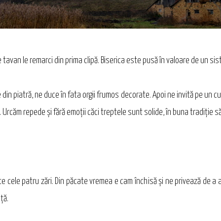
tavan le remarci din prima clipă. Biserica este pusă în valoare de un sist
 din piatră, ne duce în fata orgii frumos decorate. Apoi ne invită pe un c
. Urcăm repede şi fără emoţii căci treptele sunt solide, în buna tradiţie 
te cele patru zări. Din păcate vremea e cam închisă şi ne privează de a 
ţă.