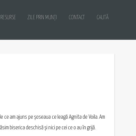
RESURSE
ZILE PRIN MUNȚI
CONTACT
CAUTĂ
 de ce am ajuns pe şoseaua ce leagă Agnita de Voila. Am
m biserica deschisă şi nici pe cei ce o au în grijă.