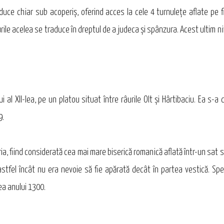
duce chiar sub acoperiş, oferind acces la cele 4 turnuleţe aflate pe fi
le acelea se traduce în dreptul de a judeca şi spânzura. Acest ultim niv
i al XII-lea, pe un platou situat între râurile Olt şi Hârtibaciu. Ea s
9.
ia, fiind considerată cea mai mare biserică romanică aflată într-un sat să
 astfel încât nu era nevoie să fie apărată decât în partea vestică. Sp
ea anului 1300.