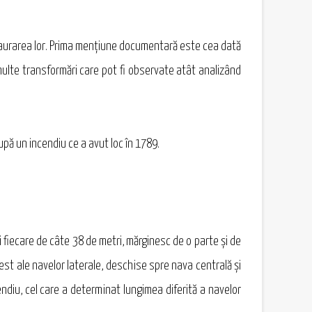
estaurarea lor. Prima menţiune documentară este cea dată
 multe transformări care pot fi observate atât analizând
după un incendiu ce a avut loc în 1789.
gi fiecare de câte 38 de metri, mărginesc de o parte şi de
 est ale navelor laterale, deschise spre nava centrală şi
endiu, cel care a determinat lungimea diferită a navelor