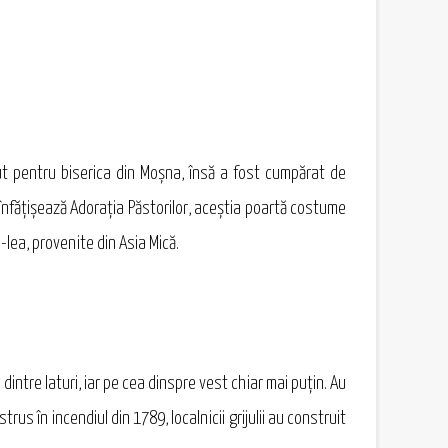
put pentru biserica din Moşna, însă a fost cumpărat de
 înfăţişează Adoraţia Păstorilor, aceştia poartă costume
I-lea, provenite din Asia Mică.
dintre laturi, iar pe cea dinspre vest chiar mai puţin. Au
rus în incendiul din 1789, localnicii grijulii au construit