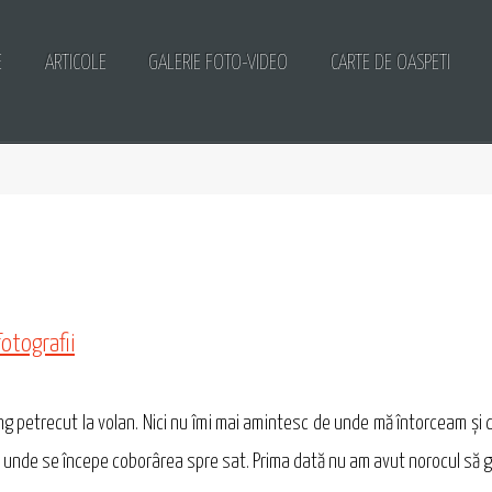
E
ARTICOLE
GALERIE FOTO-VIDEO
CARTE DE OASPETI
fotografii
lung petrecut la volan. Nici nu îmi mai amintesc de unde mă întorceam şi
 unde se începe coborârea spre sat. Prima dată nu am avut norocul să găsi