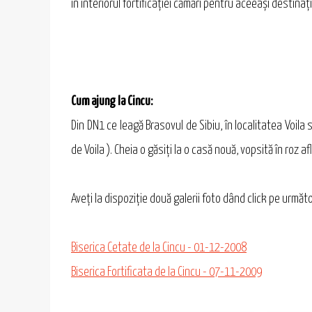
în interiorul fortificaţiei cămări pentru aceeaşi destinaţi
Cum ajung la Cincu:
Din DN1 ce leagă Brasovul de Sibiu, în localitatea Voila
de Voila ). Cheia o găsiţi la o casă nouă, vopsită în roz af
Aveţi la dispoziţie două galerii foto dând click pe următo
Biserica Cetate de la Cincu - 01-12-2008
Biserica Fortificata de la Cincu - 07-11-2009