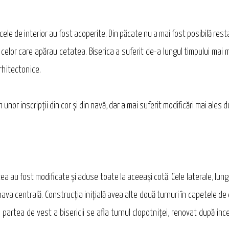
escele de interior au fost acoperite. Din păcate nu a mai fost posibilă r
 celor care apărau cetatea. Biserica a suferit de-a lungul timpului mai
rhitectonice.
 unor inscripţii din cor şi din navă, dar a mai suferit modificări mai ales 
stea au fost modificate şi aduse toate la aceeaşi cotă. Cele laterale, lun
nava centrală. Construcţia iniţială avea alte două turnuri în capetele de
n partea de vest a bisericii se afla turnul clopotniţei, renovat după inc