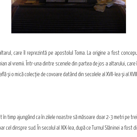
ltarul, care îl reprezintă pe apostolul Toma. La origine a fost conce
an al vremii. Într-una dintre scenele din partea de jos a altarului, care
flă şi o mică colecţie de covoare datând din secolele al XVII-lea şi al XVII
t în timp ajungând ca în zilele noastre să măsoare doar 2-3 metri pe trei 
r cel dinspre sud. În secolul al XIX-lea, după ce Turnul Slăninei a fost dist