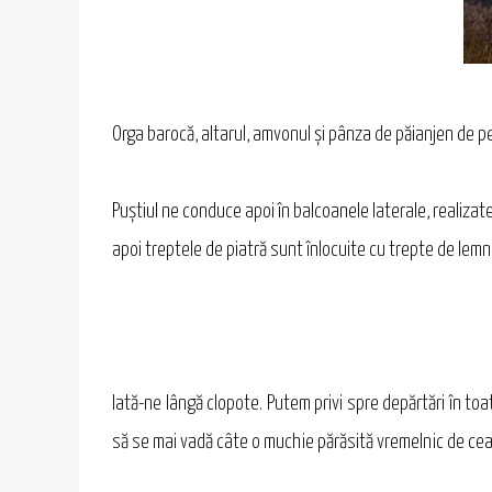
Orga barocă, altarul, amvonul şi pânza de păianjen de pe 
Puştiul ne conduce apoi în balcoanele laterale, realizate
apoi treptele de piatră sunt înlocuite cu trepte de lemn
Iată-ne lângă clopote. Putem privi spre depărtări în toa
să se mai vadă câte o muchie părăsită vremelnic de cea