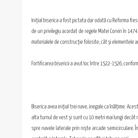
Iniţial biserica a fost pictata dar odată cu Reforma fr
de un privilegiu acordat de regele Matei Corvin în 1474
materialele de construcţie folosite, cât şi elementele a
Fortificarea bisericii a avut loc între 1522-1526, conform
Biserica avea iniţial trei nave, inegale ca înălţime. Ace
alta turnul de vest şi sunt cu 10 metri mai lungi decât 
spre navele laterale prin nişte arcade semicirculare. Î