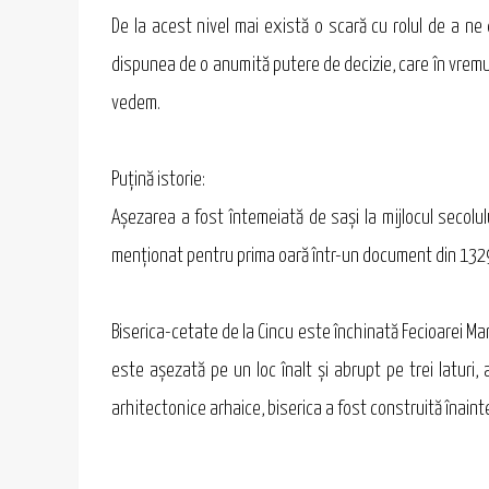
De la acest nivel mai există o scară cu rolul de a ne 
dispunea de o anumită putere de decizie, care în vremuri
vedem.
Puţină istorie:
Aşezarea a fost întemeiată de saşi la mijlocul secolulu
menţionat pentru prima oară într-un document din 132
Biserica-cetate de la Cincu este închinată Fecioarei Mar
este aşezată pe un loc înalt şi abrupt pe trei laturi,
arhitectonice arhaice, biserica a fost construită înaint