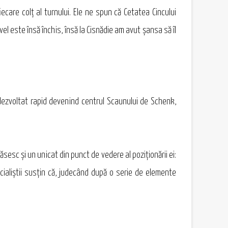
ecare colţ al turnului. Ele ne spun că Cetatea Cincului
el este însă închis, însă la Cisnădie am avut şansa să îl
-a dezvoltat rapid devenind centrul Scaunului de Schenk,
sesc şi un unicat din punct de vedere al poziţionării ei:
ecialiştii susţin că, judecând după o serie de elemente