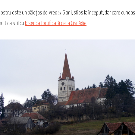
ostru este un băieţaş de vreo 5-6 ani, sfios la început, dar care cunoaşte
lt ca stil cu
biserica fortificată de la Cisnădie
.