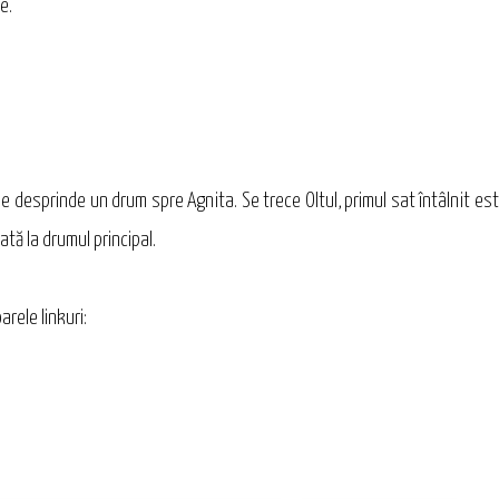
e.
 se desprinde un drum spre Agnita. Se trece Oltul, primul sat întâlnit es
lată la drumul principal.
arele linkuri: