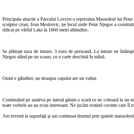
Principala atractie a Parcului Lovcen o reprezinta Mausoleul lui Petar
sculptor croat, Ivan Mestrovic, pe locul unde Petar Njegos a construit 
ridicat pe vârful Lake la 1660 metri altitudine.
Se plăteşte taxa de intrare, 3 euro de persoană. La intrare ne întâmpin
Njegos stând pe un scaun, cu o carte deschisă în mână.
Omul e gânditor, iar deaupra capului are un vultur.
Continuând pe undeva pe lateral găsim o scară ce ne coboară la un niv
toate vorbele au un ecou interesant. Ne jucăm rostind cuvinte care îl
Am revenit la suprafaţă şi am continuat drumul prin spatele mausoleulu