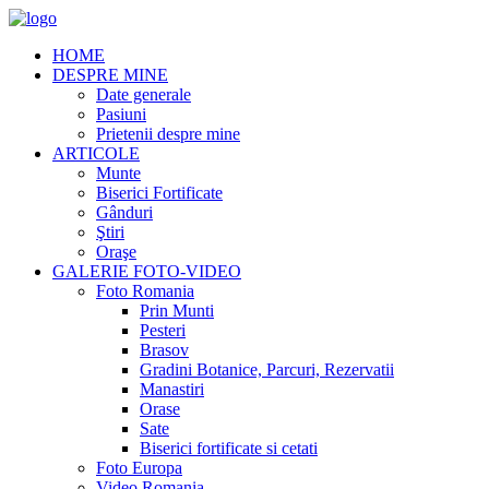
HOME
DESPRE MINE
Date generale
Pasiuni
Prietenii despre mine
ARTICOLE
Munte
Biserici Fortificate
Gânduri
Ştiri
Oraşe
GALERIE FOTO-VIDEO
Foto Romania
Prin Munti
Pesteri
Brasov
Gradini Botanice, Parcuri, Rezervatii
Manastiri
Orase
Sate
Biserici fortificate si cetati
Foto Europa
Video Romania