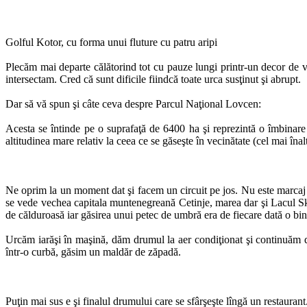
Golful Kotor, cu forma unui fluture cu patru aripi
Plecăm mai departe călătorind tot cu pauze lungi printr-un decor de v
intersectam. Cred că sunt dificile fiindcă toate urca susţinut şi abrupt.
Dar să vă spun şi câte ceva despre Parcul Naţional Lovcen:
Acesta se întinde pe o suprafaţă de 6400 ha şi reprezintă o îmbinare
altitudinea mare relativ la ceea ce se găseşte în vecinătate (cel mai în
Ne oprim la un moment dat şi facem un circuit pe jos. Nu este marcaj t
se vede vechea capitala muntenegreană Cetinje, marea dar şi Lacul Ska
de călduroasă iar găsirea unui petec de umbră era de fiecare dată o bi
Urcăm iarăşi în maşină, dăm drumul la aer condiţionat şi continuăm d
într-o curbă, găsim un maldăr de zăpadă.
Puţin mai sus e şi finalul drumului care se sfârşeşte lîngă un restaurant.