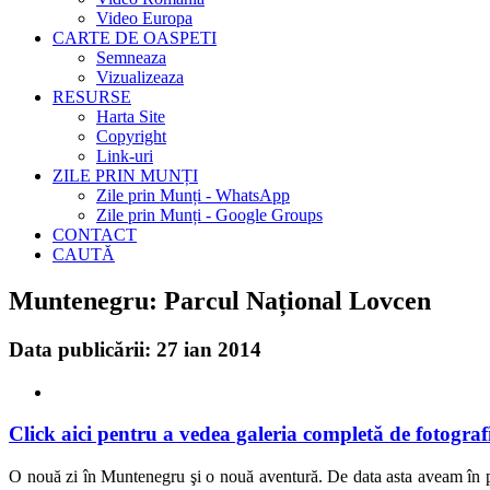
Video Europa
CARTE DE OASPETI
Semneaza
Vizualizeaza
RESURSE
Harta Site
Copyright
Link-uri
ZILE PRIN MUNȚI
Zile prin Munți - WhatsApp
Zile prin Munți - Google Groups
CONTACT
CAUTĂ
Muntenegru: Parcul Național Lovcen
Data publicării: 27 ian 2014
Click aici pentru a vedea galeria completă de fotografi
O nouă zi în Muntenegru şi o nouă aventură. De data asta aveam în 