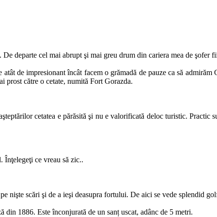
e. De departe cel mai abrupt şi mai greu drum din cariera mea de şofer f
te atât de impresionant încât facem o grămadă de pauze ca să admirăm 
ai prost către o cetate, numită Fort Gorazda.
teptărilor cetatea e părăsită şi nu e valorificată deloc turistic. Practic
. Înţelegeţi ce vreau să zic..
 nişte scări şi de a ieşi deasupra fortului. De aici se vede splendid gol
ă din 1886. Este înconjurată de un sanț uscat, adânc de 5 metri.