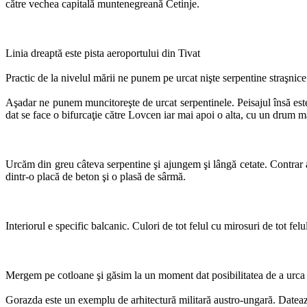
către vechea capitală muntenegreană Cetinje.
Linia dreaptă este pista aeroportului din Tivat
Practic de la nivelul mării ne punem pe urcat nişte serpentine straşnic
Aşadar ne punem muncitoreşte de urcat serpentinele. Peisajul însă es
dat se face o bifurcaţie către Lovcen iar mai apoi o alta, cu un drum m
Urcăm din greu câteva serpentine şi ajungem şi lângă cetate. Contrar aş
dintr-o placă de beton şi o plasă de sârmă.
Interiorul e specific balcanic. Culori de tot felul cu mirosuri de tot felul
Mergem pe cotloane şi găsim la un moment dat posibilitatea de a urca pe
Gorazda este un exemplu de arhitectură militară austro-ungară. Dateaz