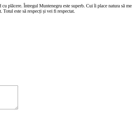
u plăcere. Întregul Muntenegru este superb. Cui îi place natura să mear
 Totul este să respecți și vei fi respectat.