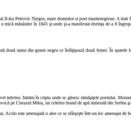
 al II-lea Petrovic Njegos, mare domnitor si poet muntenegrean. A trait 
o mică mănăstire în 1845 şi unde şi-a manifestat dorinţa de a fi îngropat
ă două statui din granit negru ce înfăţişează două femei. În spatele lor
el inferior. Intrăm în cripta unde se găsesc rămăşiţele poetului. Monum
 invocă pe Cneazul Miloș, un celebru brand de apă minerală din Serbia 
i. Acolo este amenajată o alee ce se sfârşeşte într-un loc amenajat de b