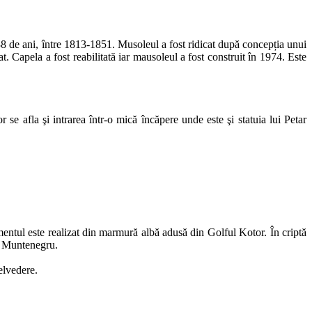
38 de ani, între 1813-1851. Musoleul a fost ridicat după concepția unui
. Capela a fost reabilitată iar mausoleul a fost construit în 1974. Este
 se afla şi intrarea într-o mică încăpere unde este şi statuia lui Petar
entul este realizat din marmură albă adusă din Golful Kotor. În criptă
şi Muntenegru.
elvedere.