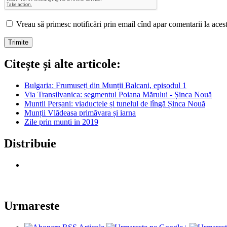
Vreau să primesc notificări prin email cînd apar comentarii la acest 
Citește și alte articole:
Bulgaria: Frumuseți din Munții Balcani, episodul 1
Via Transilvanica: segmentul Poiana Mărului - Șinca Nouă
Muntii Perșani: viaductele și tunelul de lîngă Șinca Nouă
Munții Vlădeasa primăvara și iarna
Zile prin munti in 2019
Distribuie
Urmareste