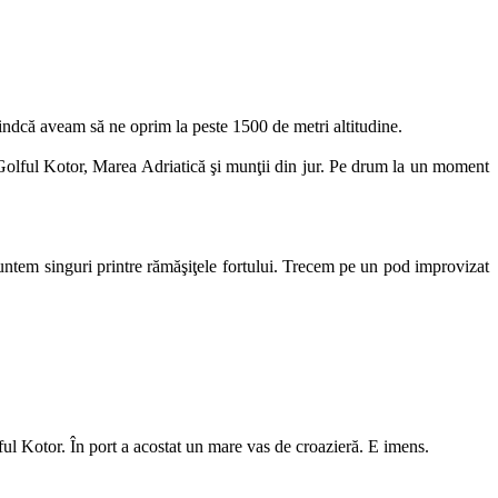
iindcă aveam să ne oprim la peste 1500 de metri altitudine.
Golful Kotor, Marea Adriatică şi munţii din jur. Pe drum la un moment
 suntem singuri printre rămăşiţele fortului. Trecem pe un pod improvizat
ful Kotor. În port a acostat un mare vas de croazieră. E imens.