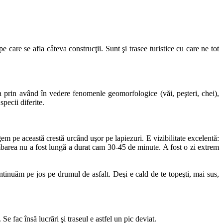
re se afla câteva construcţii. Sunt şi trasee turistice cu care ne tot
a prin având în vedere fenomenle geomorfologice (văi, peşteri, chei),
pecii diferite.
m pe această crestă urcând uşor pe lapiezuri. E vizibilitate excelentă:
mbarea nu a fost lungă a durat cam 30-45 de minute. A fost o zi extrem
inuăm pe jos pe drumul de asfalt. Deşi e cald de te topeşti, mai sus,
Se fac însă lucrări şi traseul e astfel un pic deviat.