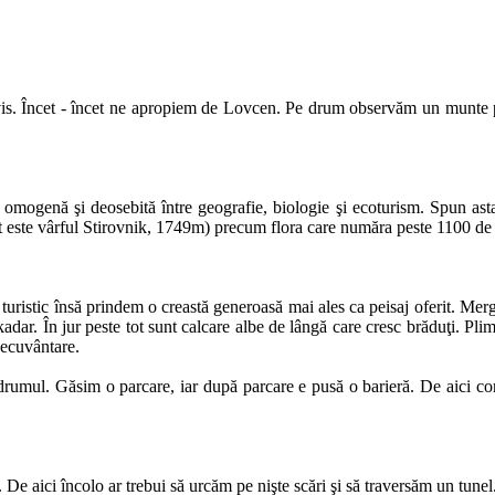
is. Încet - încet ne apropiem de Lovcen. Pe drum observăm un munte pe ca
 omogenă şi deosebită între geografie, biologie şi ecoturism. Spun ast
alt este vârful Stirovnik, 1749m) precum flora care număra peste 1100 de s
uristic însă prindem o creastă generoasă mai ales ca peisaj oferit. Merge
dar. În jur peste tot sunt calcare albe de lângă care cresc brăduţi. Pli
necuvântare.
rumul. Găsim o parcare, iar după parcare e pusă o barieră. De aici cont
 De aici încolo ar trebui să urcăm pe nişte scări şi să traversăm un tunel. 