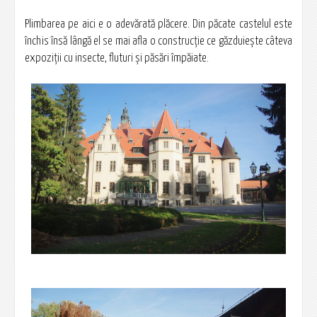
Plimbarea pe aici e o adevărată plăcere. Din păcate castelul este
închis însă lângă el se mai afla o construcţie ce găzduieşte câteva
expoziţii cu insecte, fluturi şi păsări împăiate.