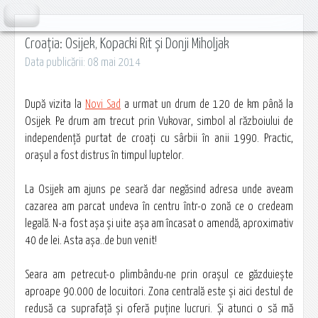
Croația: Osijek, Kopacki Rit și Donji Miholjak
Data publicării: 08 mai 2014
După vizita la
Novi Sad
a urmat un drum de 120 de km până la
Osijek. Pe drum am trecut prin Vukovar, simbol al războiului de
independenţă purtat de croaţi cu sârbii în anii 1990. Practic,
oraşul a fost distrus în timpul luptelor.
La Osijek am ajuns pe seară dar negăsind adresa unde aveam
cazarea am parcat undeva în centru într-o zonă ce o credeam
legală. N-a fost aşa şi uite aşa am încasat o amendă, aproximativ
40 de lei. Asta aşa..de bun venit!
Seara am petrecut-o plimbându-ne prin oraşul ce găzduieşte
aproape 90.000 de locuitori. Zona centrală este şi aici destul de
redusă ca suprafaţă şi oferă puţine lucruri. Şi atunci o să mă