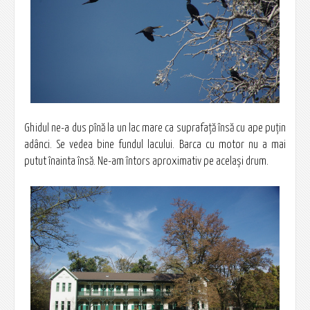
Ghidul ne-a dus pînă la un lac mare ca suprafaţă însă cu ape puţin
adânci. Se vedea bine fundul lacului. Barca cu motor nu a mai
putut înainta însă. Ne-am întors aproximativ pe acelaşi drum.