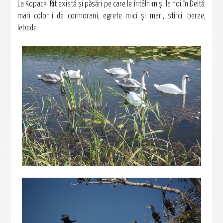
La Kopacki Rit există şi păsări pe care le întâlnim şi la noi în Deltă:
mari colonii de cormorani, egrete mici şi mari, stîrci, berze,
lebede.