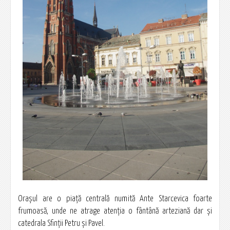
Oraşul are o piaţă centrală numită Ante Starcevica foarte
frumoasă, unde ne atrage atenţia o fântână arteziană dar şi
catedrala Sfinţii Petru şi Pavel.