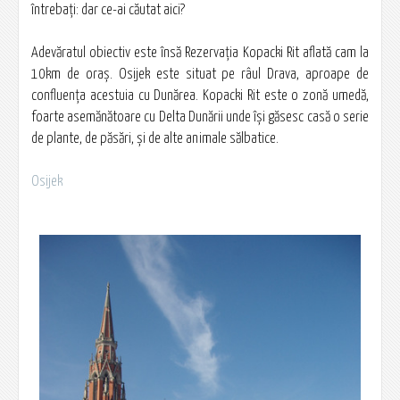
întrebaţi: dar ce-ai căutat aici?
Adevăratul obiectiv este însă Rezervaţia Kopacki Rit aflată cam la
10km de oraş. Osijek este situat pe râul Drava, aproape de
confluenţa acestuia cu Dunărea. Kopacki Rit este o zonă umedă,
foarte asemănătoare cu Delta Dunării unde îşi găsesc casă o serie
de plante, de păsări, şi de alte animale sălbatice.
Osijek