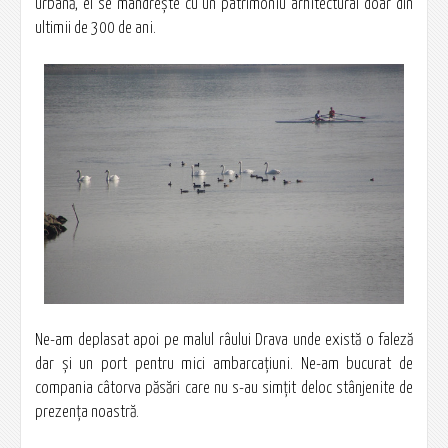
urbană, el se mândreşte cu un patrimoniu arhitectural doar din
ultimii de 300 de ani.
Ne-am deplasat apoi pe malul râului Drava unde există o faleză
dar şi un port pentru mici ambarcaţiuni. Ne-am bucurat de
compania câtorva păsări care nu s-au simţit deloc stânjenite de
prezenţa noastră.