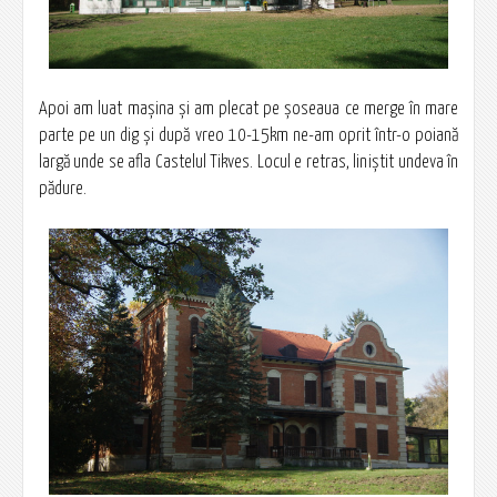
Apoi am luat maşina şi am plecat pe şoseaua ce merge în mare
parte pe un dig şi după vreo 10-15km ne-am oprit într-o poiană
largă unde se afla Castelul Tikves. Locul e retras, liniştit undeva în
pădure.