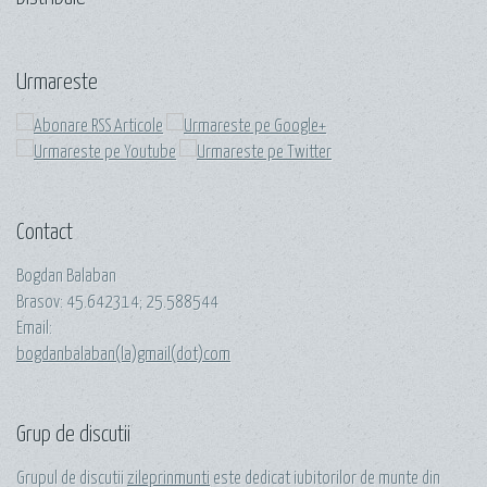
Urmareste
Contact
Bogdan Balaban
Brasov:
45.642314
;
25.588544
Email:
bogdanbalaban(la)gmail(dot)com
Grup de discutii
Grupul de discutii
zileprinmunti
este dedicat iubitorilor de munte din