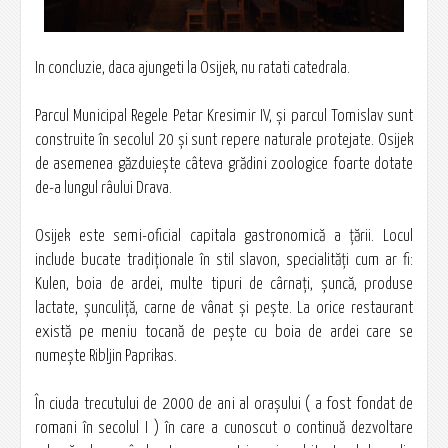
In concluzie, daca ajungeti la Osijek, nu ratati catedrala.
Parcul Municipal Regele Petar Kresimir IV, şi parcul Tomislav sunt
construite în secolul 20 şi sunt repere naturale protejate. Osijek
de asemenea găzduieşte câteva grădini zoologice foarte dotate
de-a lungul râului Drava.
Osijek este semi-oficial capitala gastronomică a ţării. Locul
include bucate tradiţionale în stil slavon, specialităţi cum ar fi:
Kulen, boia de ardei, multe tipuri de cârnaţi, şuncă, produse
lactate, șunculiță, carne de vânat şi peşte. La orice restaurant
există pe meniu tocană de peşte cu boia de ardei care se
numeşte Ribljin Paprikas.
În ciuda trecutului de 2000 de ani al oraşului ( a fost fondat de
romani în secolul I ) în care a cunoscut o continuă dezvoltare