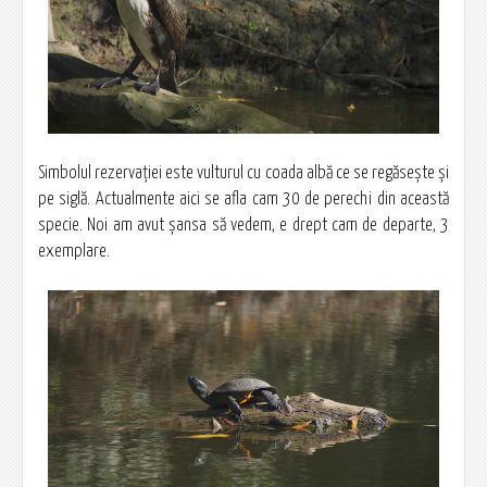
Simbolul rezervaţiei este vulturul cu coada albă ce se regăseşte şi
pe siglă. Actualmente aici se afla cam 30 de perechi din această
specie. Noi am avut şansa să vedem, e drept cam de departe, 3
exemplare.