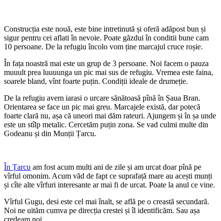
Construcția este nouă, este bine intretinută și oferă adăpost bun și
sigur pentru cei aflati în nevoie. Poate găzdui în conditii bune cam
10 persoane. De la refugiu încolo vom ține marcajul cruce roșie.
În fața noastră mai este un grup de 3 persoane. Noi facem o pauza
muuult prea luuuunga un pic mai sus de refugiu. Vremea este faina,
soarele bland, vînt foarte puțin. Condiții ideale de drumeție.
De la refugiu avem iarasi o urcare sănătoasă pînă în Șaua Bran.
Orientarea se face un pic mai greu. Marcajele există, dar potecă
foarte clară nu, așa că uneori mai dăm rateuri. Ajungem și în șa unde
este un stîlp metalic. Cercetăm puțin zona. Se vad culmi multe din
Godeanu și din Munții Țarcu.
În Țarcu
am fost acum multi ani de zile și am urcat doar pînă pe
vîrful omonim. Acum văd de fapt ce suprafață mare au acești munți
și cîte alte vîrfuri interesante ar mai fi de urcat. Poate la anul ce vine.
Vîrful Gugu, desi este cel mai înalt, se află pe o creastă secundară.
Noi ne uităm cumva pe direcția crestei și îl identificăm. Sau așa
credeam noi.