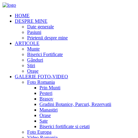
HOME
DESPRE MINE
Date generale
Pasiuni
Prietenii despre mine
ARTICOLE
Munte
Biserici Fortificate
Gânduri
Ştiri
Oraşe
GALERIE FOTO-VIDEO
Foto Romania
Prin Munti
Pesteri
Brasov
Gradini Botanice, Parcuri, Rezervatii
Manastiri
Orase
Sate
Biserici fortificate si cetati
Foto Europa
Video Romania