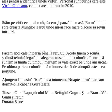
ales pentru a identifica unele vîrfuri. Personal sunt curios care este
Vîrful Godeanu
, cel pe care am urcat in 2010.
Stăm pe vîrf ceva mai mult, facem și pauză de masă. Eu mă tot uit
spre creasta Munților Țarcu unde mi-ar face mare plăcere sa revin
într-o zi.
Facem apoi cale întoarsă pîna la refugiu. Acolo ținem o scurtă
ședință tehnică legată de alegerea traseului de coborîre. Pentru că
suntem la limită cu timpul, mergem la vale exact pe unde am urcat.
Pe ultima parte a coborîrii mă minunez de cît de abruptă este acea
porțiune.
Ajungem la mașină fix cînd s-a întunecat. Noaptea următoare am
dormit-o la cabana Gura Zlata.
Traseu: Gura Lapușnicului Mic - Refugiul Gugu - Șaua Bran - Vf.
Gugu și retur
Durata: 8 ore