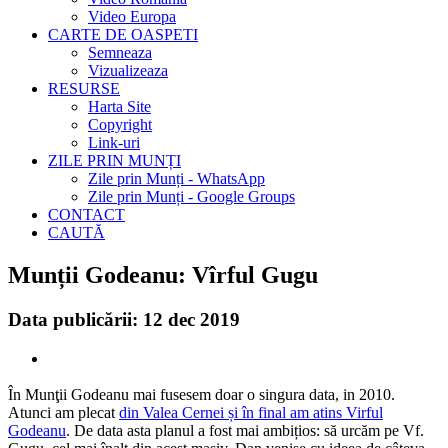
Video Europa
CARTE DE OASPETI
Semneaza
Vizualizeaza
RESURSE
Harta Site
Copyright
Link-uri
ZILE PRIN MUNȚI
Zile prin Munți - WhatsApp
Zile prin Munți - Google Groups
CONTACT
CAUTĂ
Munții Godeanu: Vîrful Gugu
Data publicării: 12 dec 2019
În Munţii Godeanu mai fusesem doar o singura data, in 2010.
Atunci am plecat
din Valea Cernei și în final am atins Virful
Godeanu
. De data asta planul a fost mai ambițios: să urcăm pe Vf.