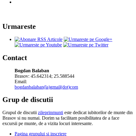
Urmareste
Contact
Bogdan Balaban
Brasov:
45.642314
;
25.588544
Email:
bogdanbalaban(la)gmail(dot)com
Grup de discutii
Grupul de discutii
zileprinmunti
este dedicat iubitorilor de munte din
Brasov si nu numai. Dorim sa facilitam posibilitatea de a face
excursii pe munte, de a vizita locuri interesante.
Pagina grupului si inscriere