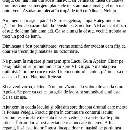
Gugu, cel mai înalt din acest masiv. Dan venise cu ideea de câteva
luni însă când să mergem planetele nu s-au mai aliniat și el nu a mai
putut veni. Aşadar am plecat în trupă de trei cu Alina si Neluțu.
Am mers cu maşina până la Sarmisegetusa, lângă Haţeg unde am
găsit un loc de cazare fain la Pensiunea Zamolxe. Aici am stat într-o
căsuţă de lemn fain aranjată. Ca sa ajungi la căsuţa vecină trebuia sa
treci un pod de lemn.
Dimineaţa a fost promiţătoare, vreme senină dar evident cam frig ca
doar era trecut de jumătatea lui octombrie.
Ne punem în mişcare și mergem spre Lacul Gura Apelor. Chiar pe
baraj întâlnim si primul indicator spre Vf. Gugu. Nu arata prea
optimist: 5 ore pe cruce roşie. Ţinem conturul lacului, plătim taxa de
acces in Parcul Naţional Retezat.
Si ca veni vorba, niciodată nu am văzut atâta volum de apa la Gura
Apelor. Se pare ca cei ce au grija de lac sunt strângători anul asta.
Ca sa zic aşa.
Ajungem in coada lacului și părăsim spre dreapta drumul care merge
la Poiana Pelegii. Practic ţinem în continuare conturul lacului.
Drumul este în stare decentă însa se vede clar ca este foarte putin
folosit. Într-un loc a fost afectat de o alunecare de teren. A fost
reparat, însă este foarte îngust, încape doar o maşină pe porţiunea