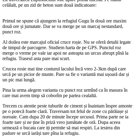
celălalt, pe un zid de beton sunt două indicatoare:
Primul ne spune că ajungem la refugiul Gugu în două ore maxim
două ore și jumatate. Dar se va merge pe un marcaj nestandard,
punct roz.
Al doilea este marcajul oficial cruce roșie. Nu se oferă detalii legate
de timpul de parcugere. Studiem harta de pe GPS. Punctul roz
merge o vreme pe vale iar apoi ne asteapta un urcus abrupt pînă la
refugiu. Traseul asta pare mai scurt.
Crucea rosie mai tine conturul lacului încă vreo 2-3km după care
urcă pe un picior de munte. Pare sa fie o variantă mai ușoară dar și
un pic mai lungă.
Pina la urma alegem varianta cu punct roz urmînd ca în masura în
care mai avem timp să coborîm pe partea cealaltă.
Trecem cu atentie peste tuburile de ciment și înaintam înspre amonte
pe o potecă foarte clară. Traversam tot felul de zone cu părăiașe și
noroaie. Cam dupa 20 de minute începe urcusul. Prima parte ne ia
foarte tare și ne ține în priză vreo jumătate de oră. Dupa aceea
urmează o bucata care iți permite să mai respiri. La iesirea din
padure se urcă iarăși tare pîna la refugiu.