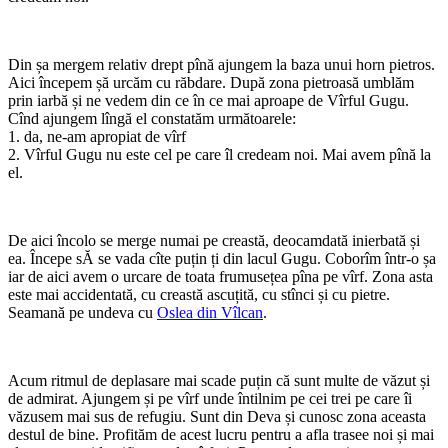
Din șa mergem relativ drept pînă ajungem la baza unui horn pietros.
Aici începem șă urcăm cu răbdare. După zona pietroasă umblăm
prin iarbă și ne vedem din ce în ce mai aproape de Vîrful Gugu.
Cînd ajungem lîngă el constatăm următoarele:
1. da, ne-am apropiat de vîrf
2. Vîrful Gugu nu este cel pe care îl credeam noi. Mai avem pînă la
el.
De aici încolo se merge numai pe creastă, deocamdată inierbată și
ea. Începe sĂ se vada cîte puțin ți din lacul Gugu. Coborîm într-o șa
iar de aici avem o urcare de toata frumusețea pîna pe vîrf. Zona asta
este mai accidentată, cu creastă ascuțită, cu stînci și cu pietre.
Seamană pe undeva cu
Oslea din Vîlcan
.
Acum ritmul de deplasare mai scade puțin că sunt multe de văzut și
de admirat. Ajungem și pe vîrf unde întilnim pe cei trei pe care îi
văzusem mai sus de refugiu. Sunt din Deva și cunosc zona aceasta
destul de bine. Profităm de acest lucru pentru a afla trasee noi și mai