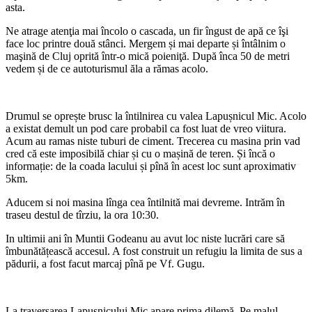
asta.
Ne atrage atenţia mai încolo o cascada, un fir îngust de apă ce îşi
face loc printre două stânci. Mergem și mai departe și întâlnim o
maşină de Cluj oprită într-o mică poieniţă. După înca 50 de metri
vedem și de ce autoturismul ăla a rămas acolo.
Drumul se oprește brusc la întilnirea cu valea Lapușnicul Mic. Acolo
a existat demult un pod care probabil ca fost luat de vreo viitura.
Acum au ramas niste tuburi de ciment. Trecerea cu masina prin vad
cred că este imposibilă chiar și cu o mașină de teren. Și încă o
informație: de la coada lacului și pînă în acest loc sunt aproximativ
5km.
Aducem si noi masina lînga cea întilnită mai devreme. Intrăm în
traseu destul de tîrziu, la ora 10:30.
In ultimii ani în Muntii Godeanu au avut loc niste lucrări care să
îmbunătățească accesul. A fost construit un refugiu la limita de sus a
pădurii, a fost facut marcaj pînă pe Vf. Gugu.
La traversarea Lapusnicului Mic apare prima dilemă. Pe malul