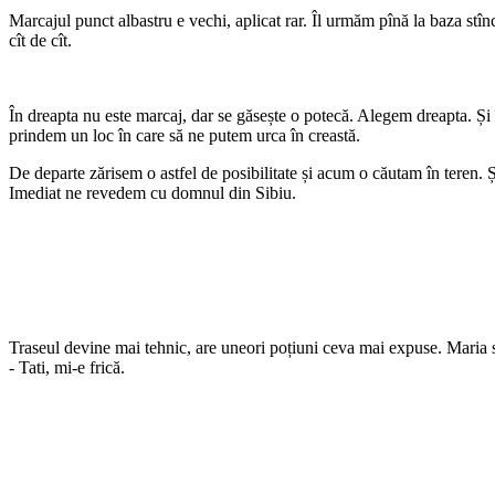
Marcajul punct albastru e vechi, aplicat rar. Îl urmăm pînă la baza stî
cît de cît.
În dreapta nu este marcaj, dar se găsește o potecă. Alegem dreapta. Ș
prindem un loc în care să ne putem urca în creastă.
De departe zărisem o astfel de posibilitate și acum o căutam în teren. 
Imediat ne revedem cu domnul din Sibiu.
Traseul devine mai tehnic, are uneori poțiuni ceva mai expuse. Maria 
- Tati, mi-e frică.