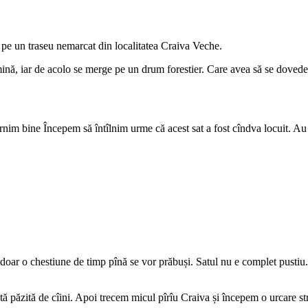
 pe un traseu nemarcat din localitatea Craiva Veche.
ină, iar de acolo se merge pe un drum forestier. Care avea să se dovedea
bine Începem să întîlnim urme că acest sat a fost cîndva locuit. Au răma
 e doar o chestiune de timp pînă se vor prăbuși. Satul nu e complet pust
păzită de cîini. Apoi trecem micul pîrîu Craiva și începem o urcare str