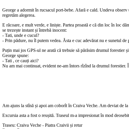
George a adormit în rucsacul port-bebe. Afară e cald. Undeva observ 
regretăm alegerea.
E răcoare, e mult verde, e liniște. Partea proastă e că din loc în loc
se trezește instant și întrebă inocent:
- Tati, unde e cucul?
- Prin pădure, nu îl putem vedea. Ăsta e cuc adevărat nu e sunetul de 
Puțin mai jos GPS-ul ne arată că trebuie să părăsim drumul forestier și
George spune:
- Tati , ce cauți aici?
Nu am mai continuat, evident ne-am întors rîzînd la drumul forestier. 
Am ajuns la stînă și apoi am coborît în Craiva Veche. Am deviat de la
Excursia asta a fost o reușită. Traseul m-a impresionat în mod deosebit 
Traseu: Craiva Veche - Piatra Craivii și retur