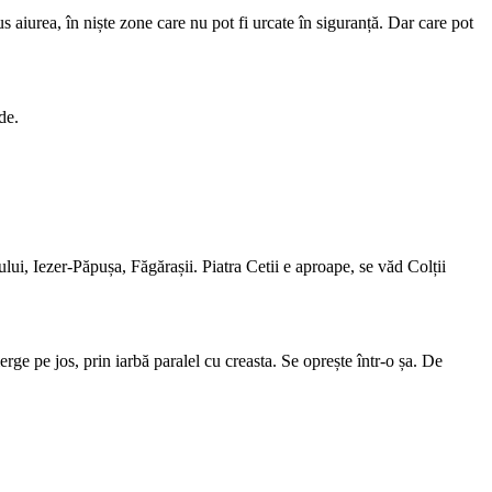
aiurea, în niște zone care nu pot fi urcate în siguranță. Dar care pot
de.
ui, Iezer-Păpușa, Făgărașii. Piatra Cetii e aproape, se văd Colții
ge pe jos, prin iarbă paralel cu creasta. Se oprește într-o șa. De