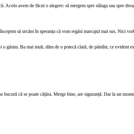
ncii. Acolo avem de făcut o alegere: să mergem spre stânga sau spre drea
i începem să urcăm în speranța că vom regăsi marcajul mai sus. Nici vor
Și o găsim. Ba mai mult, dăm de o potecă clară, de pămînt, ce evident est
se bucură că se poate cățăra. Merge bine, are siguranță. Dar la un mome