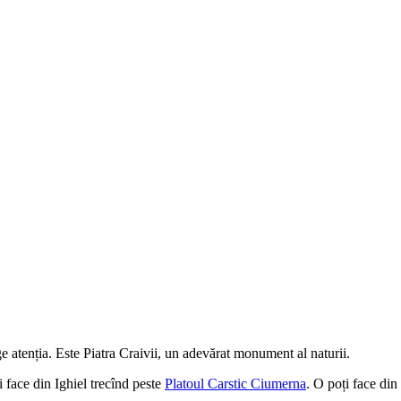
ge atenția. Este Piatra Craivii, un adevărat monument al naturii.
i face din Ighiel trecînd peste
Platoul Carstic Ciumerna
. O poți face di