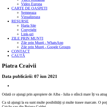
Video Europa
CARTE DE OASPETI
Semneaza
Vizualizeaza
RESURSE
Harta Site
Copyright
Link-uri
ZILE PRIN MUNȚI
Zile prin Munți - WhatsApp
Zile prin Munți - Google Groups
CONTACT
CAUTĂ
Piatra Craivii
Data publicării: 07 iun 2021
Odată ce ajungi prin apropiere de Alba - Iulia o stîncă mare îți va atra
Ca să ajungi la ea sunt multe posibilități și multe trasee marcate. O poț
Cricău sau din Poiana Galdei.