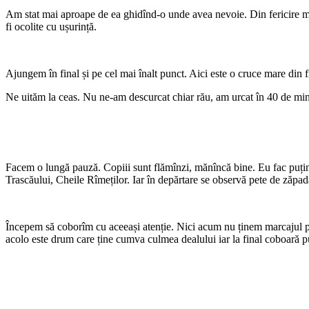
Am stat mai aproape de ea ghidînd-o unde avea nevoie. Din fericire marc
fi ocolite cu ușurință.
Ajungem în final și pe cel mai înalt punct. Aici este o cruce mare din f
Ne uităm la ceas. Nu ne-am descurcat chiar rău, am urcat în 40 de minu
Facem o lungă pauză. Copiii sunt flămînzi, mănîncă bine. Eu fac puțină 
Trascăului, Cheile Rîmeților. Iar în depărtare se observă pete de zăp
Începem să coborîm cu aceeași atenție. Nici acum nu ținem marcajul pînă
acolo este drum care ține cumva culmea dealului iar la final coboară p