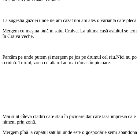
La sugestia gazdei unde ne-am cazat noi am ales o variantă care pleca
Mergem cu mașina pînă în satul Craiva. La ultima casă asfaltul se term
în Craiva veche.
Parcăm pe unde putem și mergem pe jos pe drumul cel rău.Nici nu pornim 
o ruină. Turnul, zona cu altarul au mai rămas în picioare.
Mai sunt cîteva clădiri care stau în picioare dar care lasă impresia că
nimeni prin zonă.
Mergem pînă la capătul satului unde este o gospodărie semi-abandonată 