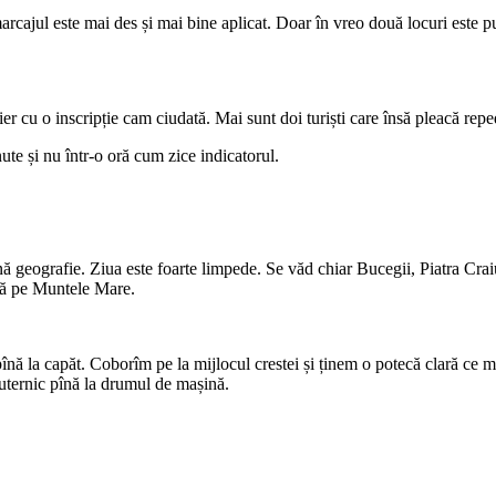
ajul este mai des și mai bine aplicat. Doar în vreo două locuri este pus 
ier cu o inscripție cam ciudată. Mai sunt doi turiști care însă pleacă repe
te și nu într-o oră cum zice indicatorul.
geografie. Ziua este foarte limpede. Se văd chiar Bucegii, Piatra Craiul
adă pe Muntele Mare.
 la capăt. Coborîm pe la mijlocul crestei și ținem o potecă clară ce mer
uternic pînă la drumul de mașină.