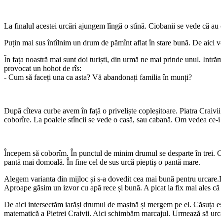
La finalul acestei urcări ajungem lîngă o stînă. Ciobanii se vede că au
Puțin mai sus întîlnim un drum de pămînt aflat în stare bună. De aici
În fața noastră mai sunt doi turiști, din urmă ne mai prinde unul. Intră
provocat un hohot de rîs:
- Cum să faceți una ca asta? Vă abandonați familia în munți?
După cîteva curbe avem în față o priveliște copleșitoare. Piatra Craivii
coborîre. La poalele stîncii se vede o casă, sau cabană. Om vedea ce-i
Începem să coborîm. În punctul de minim drumul se desparte în trei. Cel
pantă mai domoală. În fine cel de sus urcă pieptiș o pantă mare.
Alegem varianta din mijloc și s-a dovedit cea mai bună pentru urcar
Aproape găsim un izvor cu apă rece și bună. A picat la fix mai ales că a 
De aici intersectăm iarăși drumul de mașină și mergem pe el. Căsuța est
matematică a Pietrei Craivii. Aici schimbăm marcajul. Urmează să urcă