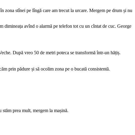
n zona stînei pe lîngă care am trecut la urcare. Mergem pe drum și nu
zim dimineața avînd o alarmă pe telefon tot cu un cîntat de cuc. George
 Veche. După vreo 50 de metri poteca se transformă într-un hățiș.
rcăm prin pădure și să ocolim zona pe o bucată consistentă.
nu stăm prea mult, mergem la mașină.