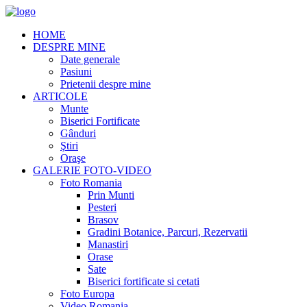
HOME
DESPRE MINE
Date generale
Pasiuni
Prietenii despre mine
ARTICOLE
Munte
Biserici Fortificate
Gânduri
Ştiri
Oraşe
GALERIE FOTO-VIDEO
Foto Romania
Prin Munti
Pesteri
Brasov
Gradini Botanice, Parcuri, Rezervatii
Manastiri
Orase
Sate
Biserici fortificate si cetati
Foto Europa
Video Romania