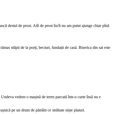
scă destul de prost. Atît de prost încît nu am putut ajunge chiar pînă
s stilpii de la porți, beciuri, fundații de casă. Biserica din sat este
iu. Undeva vedem o mașină de teren parcată într-o curte însă nu e
așnică pe un drum de pămînt ce străbate niște plaiuri.