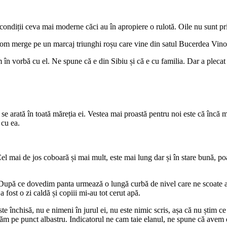
 condiții ceva mai moderne căci au în apropiere o rulotă. Oile nu sunt pr
 vom merge pe un marcaj triunghi roșu care vine din satul Bucerdea Vinoa
m în vorbă cu el. Ne spune că e din Sibiu și că e cu familia. Dar a plecat 
 se arată în toată măreția ei. Vestea mai proastă pentru noi este că încă 
 cu ea.
 mai de jos coboară și mai mult, este mai lung dar și în stare bună, poa
e.După ce dovedim panta urmează o lungă curbă de nivel care ne scoate 
fost o zi caldă și copiii mi-au tot cerut apă.
e închisă, nu e nimeni în jurul ei, nu este nimic scris, așa că nu știm c
m pe punct albastru. Indicatorul ne cam taie elanul, ne spune că avem 