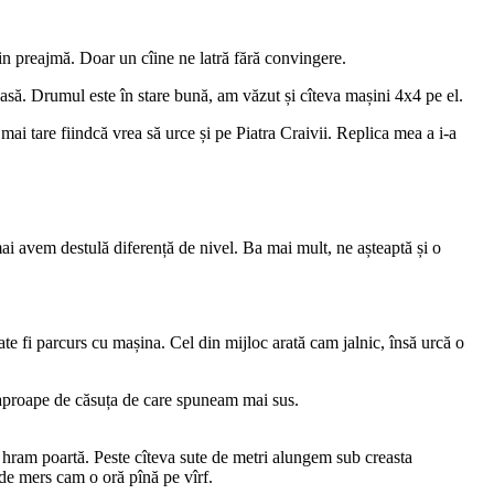
in preajmă. Doar un cîine ne latră fără convingere.
să. Drumul este în stare bună, am văzut și cîteva mașini 4x4 pe el.
mai tare fiindcă vrea să urce și pe Piatra Craivii. Replica mea a i-a
mai avem destulă diferență de nivel. Ba mai mult, ne așteaptă și o
te fi parcurs cu mașina. Cel din mijloc arată cam jalnic, însă urcă o
aproape de căsuța de care spuneam mai sus.
e hram poartă. Peste cîteva sute de metri alungem sub creasta
de mers cam o oră pînă pe vîrf.