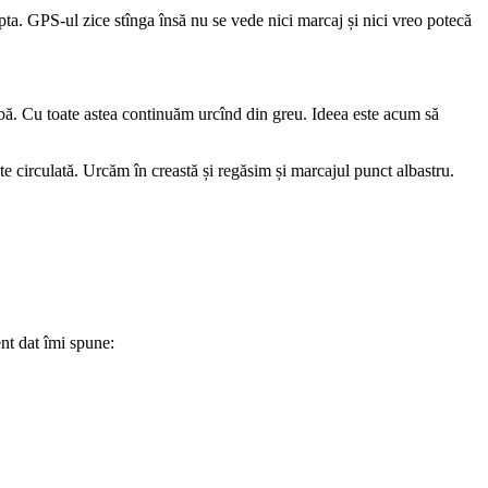
pta. GPS-ul zice stînga însă nu se vede nici marcaj și nici vreo potecă
bă. Cu toate astea continuăm urcînd din greu. Ideea este acum să
e circulată. Urcăm în creastă și regăsim și marcajul punct albastru.
nt dat îmi spune: