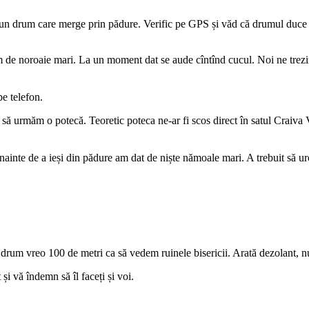
un drum care merge prin pădure. Verific pe GPS și văd că drumul duce î
 dăm de noroaie mari. La un moment dat se aude cîntînd cucul. Noi ne tre
pe telefon.
 să urmăm o potecă. Teoretic poteca ne-ar fi scos direct în satul Craiva
Înainte de a ieși din pădure am dat de niște nămoale mari. A trebuit să u
 drum vreo 100 de metri ca să vedem ruinele bisericii. Arată dezolant, 
și vă îndemn să îl faceți și voi.