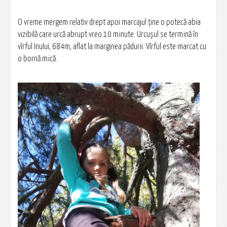
O vreme mergem relativ drept apoi marcajul ține o potecă abia
vizibilă care urcă abrupt vreo 10 minute. Urcușul se termină în
vîrful Inului, 684m, aflat la marginea pădurii. Vîrful este marcat cu
o bornă mică.