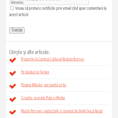
Vreau să primesc notificări prin email cînd apar comentarii la
acest articol.
Citește și alte articole:
Proiecție la Centrul Cultural Reduta Brașov
Pe dealuri la Șirnea
Poiana Mărului, versantul estic
Croatia: orașele Pula și Rijeka
Muntii Perșani: viaductele și tunelul de lîngă Șinca Nouă