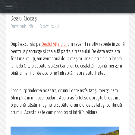
Dealul Ciocaș
Data publicării: 18 oct 2022
După excursia pe
Dealul Vițelului
am revenit relativ repede în zonă
pentru a parcurge și cealaltă parte a traseului. De data asta am
fost mai mulți, am avut două două mașini. Una dintre ele o lăsăm
la Podu Olt, la capătul străzii Carierei. Cu cealaltă mașină mergem
pînă la Ilieni iar de acolo ne îndreptăm spre satul Hetea.
Spre surprinderea noastră, drumul este asfaltat și merge cam
6km pînă în mijlocul pădurii. Acolo asfaltul se oprește brusc într-
o poiană. Lăsăm mașina la capătul drumului de asfalt și continuăm
drumul. Acesta este cam noroios și intră în pădure.