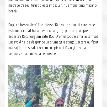
metri de traseul turistic, este împădurit, nu am găsit nici măcar o
bornă.
După ce trecem de vîrf ne intersectăm cu un drum lat care evident
este mai circulat Tot aici este o rariște și putem privi spre
depărtări. Recunoaștem satul Bod. Drumul coboară mai accentuat.
Undeva din el se desprinde un drumeag la stînga. Cei care au făcut
marcajul au sesizat problema un pic mai tîrziu și acolo au
semnalizat schimbarea de direcție.