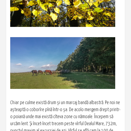
Chiar pe culme există drum și un marcaj bandă albastră. Pe noi ne
așteaptă o coborîre pînă într-o șa. De acolo mergem drept printr-
o poiană unde mai există cîteva zone cu nămoale. Începem să
urcăm lent. Și încet-încet trecem peste vîrful Dealul Mare, 732m,
punctul maxim al excursiei de azi. Vîrful se află cam la 100 de