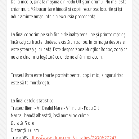
De ici încolo, pînă la mașina din Podu Olt știm drumul. Nu mai este
chiar mult. Mă bucur tare fiindcă și copiii recunosc locurile și își
aduc aminte amănunte din excursia precedentă.
La final coborîm pe sub firele de înaltă tensiune și printre măcieși
încărcați cu fructe. Undeva există un panou. Informația despre el
este ștearsă și ciudată. Este despre zona Munților Bodoc, zonă ce
nu are chiar nici legătură cu unde ne aflăm noi acum.
Traseul ăsta este foarte potrivit pentru copii mici, singurul risc
este să te murdărești.
La final datele statistice:
Traseu: Ilieni - Vf. Dealul Mare - Vf. Inului - Podu Olt
Marcaj: bandă albastră, însă numai pe culme
Durată: 5 ore
Distanță: 10 km
Track GPS:
https://www.strava.com/activities/7930627247