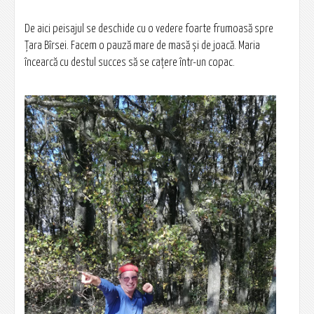
De aici peisajul se deschide cu o vedere foarte frumoasă spre
Țara Bîrsei. Facem o pauză mare de masă și de joacă. Maria
încearcă cu destul succes să se cațere într-un copac.