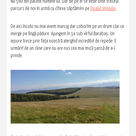
Nu știu din păcate numele lui. Dar de pe el se vede bine traseul
parcurs de noi în urmă cu cîteva săptămîni pe
Dealul Vițelului
.
De aici încolo nu mai avem marcaj dar coborîm pe un drum clar ce
merge pe lîngă pădure. Ajungem în șa sub vîrful Barabaș. Un
iepure trece prin fața noastră alergînd incredibil de repede. E
urmărit de un cîine care nu are nici cea mai mică șansă de a-l
prinde.