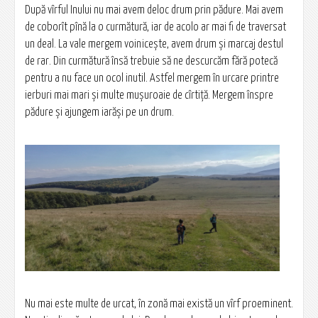
După vîrful Inului nu mai avem deloc drum prin pădure. Mai avem
de coborît pînă la o curmătură, iar de acolo ar mai fi de traversat
un deal. La vale mergem voinicește, avem drum și marcaj destul
de rar. Din curmătură însă trebuie să ne descurcăm fără potecă
pentru a nu face un ocol inutil. Astfel mergem în urcare printre
ierburi mai mari și multe mușuroaie de cîrtiță. Mergem înspre
pădure și ajungem iarăși pe un drum.
Nu mai este multe de urcat, în zonă mai există un vîrf proeminent.