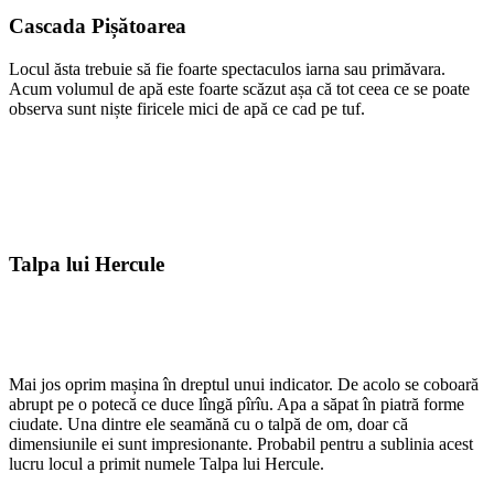
Cascada Pișătoarea
Locul ăsta trebuie să fie foarte spectaculos iarna sau primăvara.
Acum volumul de apă este foarte scăzut așa că tot ceea ce se poate
observa sunt niște firicele mici de apă ce cad pe tuf.
Talpa lui Hercule
Mai jos oprim mașina în dreptul unui indicator. De acolo se coboară
abrupt pe o potecă ce duce lîngă pîrîu. Apa a săpat în piatră forme
ciudate. Una dintre ele seamănă cu o talpă de om, doar că
dimensiunile ei sunt impresionante. Probabil pentru a sublinia acest
lucru locul a primit numele Talpa lui Hercule.