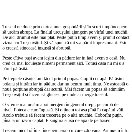
Traseul ne duce prin curtea unei gospodării și în scurt timp începem
să urcăm abrupt. La finalul urcușului ajungem pe vîrful unei muchii.
De aici drumul este mai plat. Peste puțin timp avem și primul contact
vizual cu Treșcovățul. Și vă spun că mi s-a părut impresionant. Este
o creastă stîncoasă îngustă și abruptă.
Peste cîțiva pași avem ieșim din pădure iar în față avem o casă. Nu
cred că mai locuiește nimeni permanent aici. Totuși casa nu mi s-a
părut părăsită.
Pe treptele căsuței am făcut primul popas. Copiii cer apă. Părăsim
poiana și intrăm iar în pădure dar nu pentru mult timp. Ne așteaptă o
nouă porțiune abruptă dar scurtă. Mai facem un popas să admirăm
Treșcovățul și încerc să ghicesc pe unde ar merge traseul.
O vreme mai urcăm apoi mergem în general drept, pe curbă de
nivel. Poteca e cam îngustă. Și o ținem tot așa pînă în capătul văii.
Acolo trebuie să facem trecerea pe o altă muchie. Coborîm puțin,
pînă la un izvor captat. E singura sursă de apă de pe traseu.
Trecem micul pîrîu și începem iară o urcare zdravănă. Ajungem într-