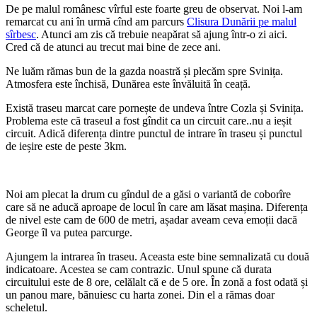
De pe malul românesc vîrful este foarte greu de observat. Noi l-am
remarcat cu ani în urmă cînd am parcurs
Clisura Dunării pe malul
sîrbesc
. Atunci am zis că trebuie neapărat să ajung într-o zi aici.
Cred că de atunci au trecut mai bine de zece ani.
Ne luăm rămas bun de la gazda noastră și plecăm spre Svinița.
Atmosfera este închisă, Dunărea este învăluită în ceață.
Există traseu marcat care pornește de undeva între Cozla și Svinița.
Problema este că traseul a fost gîndit ca un circuit care..nu a ieșit
circuit. Adică diferența dintre punctul de intrare în traseu și punctul
de ieșire este de peste 3km.
Noi am plecat la drum cu gîndul de a găsi o variantă de coborîre
care să ne aducă aproape de locul în care am lăsat mașina. Diferența
de nivel este cam de 600 de metri, așadar aveam ceva emoții dacă
George îl va putea parcurge.
Ajungem la intrarea în traseu. Aceasta este bine semnalizată cu două
indicatoare. Acestea se cam contrazic. Unul spune că durata
circuitului este de 8 ore, celălalt că e de 5 ore. În zonă a fost odată și
un panou mare, bănuiesc cu harta zonei. Din el a rămas doar
scheletul.