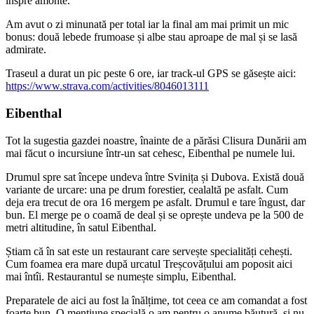
înspre amonte.
Am avut o zi minunată per total iar la final am mai primit un mic
bonus: două lebede frumoase și albe stau aproape de mal și se lasă
admirate.
Traseul a durat un pic peste 6 ore, iar track-ul GPS se găsește aici:
https://www.strava.com/activities/8046013111
Eibenthal
Tot la sugestia gazdei noastre, înainte de a părăsi Clisura Dunării am
mai făcut o incursiune într-un sat cehesc, Eibenthal pe numele lui.
Drumul spre sat începe undeva între Svinița și Dubova. Există două
variante de urcare: una pe drum forestier, cealaltă pe asfalt. Cum
deja era trecut de ora 16 mergem pe asfalt. Drumul e tare îngust, dar
bun. El merge pe o coamă de deal și se oprește undeva pe la 500 de
metri altitudine, în satul Eibenthal.
Știam că în sat este un restaurant care servește specialități cehești.
Cum foamea era mare după urcatul Treșcovățului am poposit aici
mai întîi. Restaurantul se numește simplu, Eibenthal.
Preparatele de aici au fost la înălțime, tot ceea ce am comandat a fost
foarte bun. O mențiune specială o am pentru o anume băutură, și nu