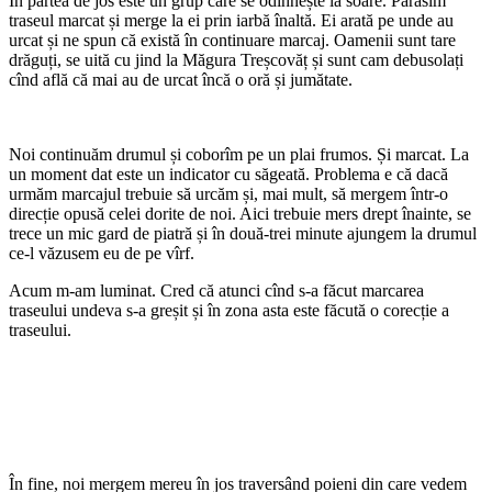
În partea de jos este un grup care se odihnește la soare. Părăsim
traseul marcat și merge la ei prin iarbă înaltă. Ei arată pe unde au
urcat și ne spun că există în continuare marcaj. Oamenii sunt tare
drăguți, se uită cu jind la Măgura Treșcovăț și sunt cam debusolați
cînd află că mai au de urcat încă o oră și jumătate.
Noi continuăm drumul și coborîm pe un plai frumos. Și marcat. La
un moment dat este un indicator cu săgeată. Problema e că dacă
urmăm marcajul trebuie să urcăm și, mai mult, să mergem într-o
direcție opusă celei dorite de noi. Aici trebuie mers drept înainte, se
trece un mic gard de piatră și în două-trei minute ajungem la drumul
ce-l văzusem eu de pe vîrf.
Acum m-am luminat. Cred că atunci cînd s-a făcut marcarea
traseului undeva s-a greșit și în zona asta este făcută o corecție a
traseului.
În fine, noi mergem mereu în jos traversând poieni din care vedem