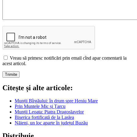
Vreau să primesc notificări prin email cînd apar comentarii la
acest articol.
Citește și alte articole:
Munții Bîrgăului: în drum spre Heniu Mare
Prin Muntele Mic și Țarcu
Munții Leoata: Piatra Dragoslavelor
Biserica fortificată de la Laslea
Năieni, un loc aparte în județul Buzău
Distribuie