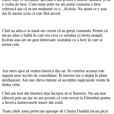
e vorba de bere. Cum eram șofer nu am putut consuma o bere
cehească așa că m-am mulțumit cu o…Kofola. Nu știam ce e asta
dar în meniu scria că este fără alcool.
Cînd au adus-o la masă am crezut că au greșit comanda. Pentru că
mi-au adus o halbă în care era ceva ce semăna cu berea neagră.
Kofola asta are un gust interesant: seamănă cu o bere în care ai
turnat cola.
Am mers apoi să vedem biserica din sat. Pe exterior aceasta este
supusă unor lucrări de consolidare. În interior era o slujbă în plină
desfășurare. Am stat cîteva minute să ascultăm rugăciunile rostite în
limba cehă.
Cînd am ieșit din biserică deja începea să se însereze. Nu am mai
zăbovit prin sat dar ne-am promis că vom reveni la Eibenthal pentru
a încerca numeroasele trasee din zonă.
Toate zilele astea petrecute aproape de Clisura Dunării mi-au picat