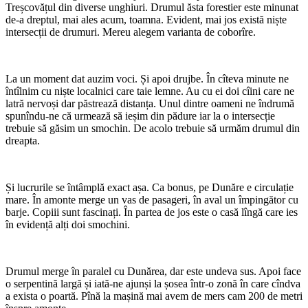
Treșcovățul din diverse unghiuri. Drumul ăsta forestier este minunat
de-a dreptul, mai ales acum, toamna. Evident, mai jos există niște
intersecții de drumuri. Mereu alegem varianta de coborîre.
La un moment dat auzim voci. Și apoi drujbe. În cîteva minute ne
întîlnim cu niște localnici care taie lemne. Au cu ei doi cîini care ne
latră nervoși dar păstrează distanța. Unul dintre oameni ne îndrumă
spunîndu-ne că urmează să ieșim din pădure iar la o intersecție
trebuie să găsim un smochin. De acolo trebuie să urmăm drumul din
dreapta.
Și lucrurile se întâmplă exact așa. Ca bonus, pe Dunăre e circulație
mare. În amonte merge un vas de pasageri, în aval un împingător cu
barje. Copiii sunt fascinați. În partea de jos este o casă lîngă care ies
în evidență alți doi smochini.
Drumul merge în paralel cu Dunărea, dar este undeva sus. Apoi face
o serpentină largă și iată-ne ajunși la șosea într-o zonă în care cîndva
a exista o poartă. Pînă la mașină mai avem de mers cam 200 de metri