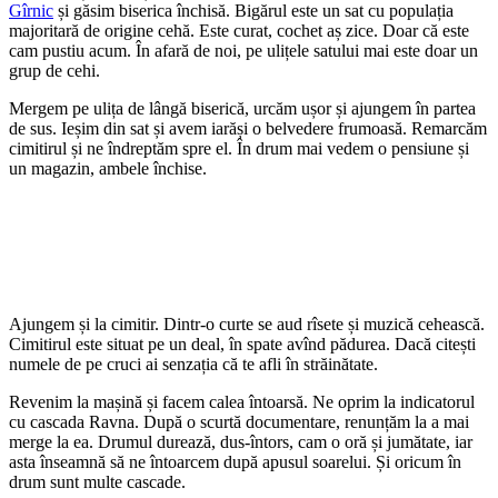
Gîrnic
și găsim biserica închisă. Bigărul este un sat cu populația
majoritară de origine cehă. Este curat, cochet aș zice. Doar că este
cam pustiu acum. În afară de noi, pe ulițele satului mai este doar un
grup de cehi.
Mergem pe ulița de lângă biserică, urcăm ușor și ajungem în partea
de sus. Ieșim din sat și avem iarăși o belvedere frumoasă. Remarcăm
cimitirul și ne îndreptăm spre el. În drum mai vedem o pensiune și
un magazin, ambele închise.
Ajungem și la cimitir. Dintr-o curte se aud rîsete și muzică cehească.
Cimitirul este situat pe un deal, în spate avînd pădurea. Dacă citești
numele de pe cruci ai senzația că te afli în străinătate.
Revenim la mașină și facem calea întoarsă. Ne oprim la indicatorul
cu cascada Ravna. După o scurtă documentare, renunțăm la a mai
merge la ea. Drumul durează, dus-întors, cam o oră și jumătate, iar
asta înseamnă să ne întoarcem după apusul soarelui. Și oricum în
drum sunt multe cascade.