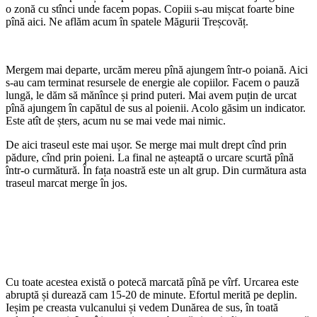
o zonă cu stînci unde facem popas. Copiii s-au mișcat foarte bine
pînă aici. Ne aflăm acum în spatele Măgurii Treșcovăț.
Mergem mai departe, urcăm mereu pînă ajungem într-o poiană. Aici
s-au cam terminat resursele de energie ale copiilor. Facem o pauză
lungă, le dăm să mănînce și prind puteri. Mai avem puțin de urcat
pînă ajungem în capătul de sus al poienii. Acolo găsim un indicator.
Este atît de șters, acum nu se mai vede mai nimic.
De aici traseul este mai ușor. Se merge mai mult drept cînd prin
pădure, cînd prin poieni. La final ne așteaptă o urcare scurtă pînă
într-o curmătură. În fața noastră este un alt grup. Din curmătura asta
traseul marcat merge în jos.
Cu toate acestea există o potecă marcată pînă pe vîrf. Urcarea este
abruptă și durează cam 15-20 de minute. Efortul merită pe deplin.
Ieșim pe creasta vulcanului și vedem Dunărea de sus, în toată