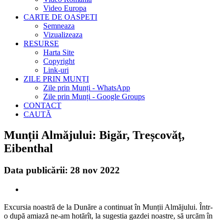
Video Europa
CARTE DE OASPETI
Semneaza
Vizualizeaza
RESURSE
Harta Site
Copyright
Link-uri
ZILE PRIN MUNȚI
Zile prin Munți - WhatsApp
Zile prin Munți - Google Groups
CONTACT
CAUTĂ
Munții Almăjului: Bigăr, Treșcovăț,
Eibenthal
Data publicării: 28 nov 2022
Excursia noastră de la Dunăre a continuat în Munții Almăjului. Într-
o după amiază ne-am hotărît, la sugestia gazdei noastre, să urcăm în