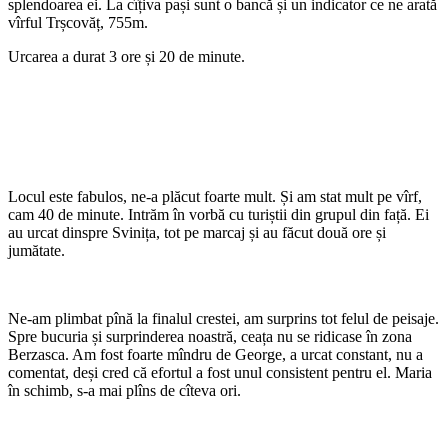
splendoarea ei. La cîțiva pași sunt o bancă și un indicator ce ne arată
vîrful Trșcovăț, 755m.
Urcarea a durat 3 ore și 20 de minute.
Locul este fabulos, ne-a plăcut foarte mult. Și am stat mult pe vîrf,
cam 40 de minute. Intrăm în vorbă cu turiștii din grupul din față. Ei
au urcat dinspre Svinița, tot pe marcaj și au făcut două ore și
jumătate.
Ne-am plimbat pînă la finalul crestei, am surprins tot felul de peisaje.
Spre bucuria și surprinderea noastră, ceața nu se ridicase în zona
Berzasca. Am fost foarte mîndru de George, a urcat constant, nu a
comentat, deși cred că efortul a fost unul consistent pentru el. Maria
în schimb, s-a mai plîns de cîteva ori.