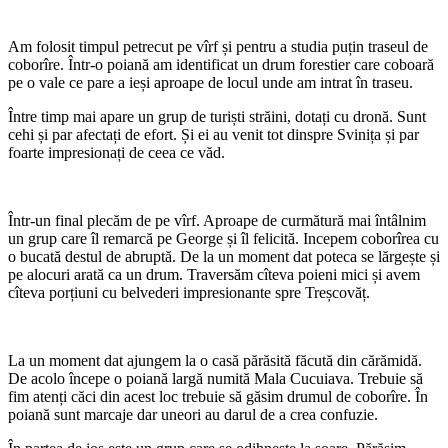
Am folosit timpul petrecut pe vîrf și pentru a studia puțin traseul de
coborîre. Într-o poiană am identificat un drum forestier care coboară
pe o vale ce pare a ieși aproape de locul unde am intrat în traseu.
Între timp mai apare un grup de turiști străini, dotați cu dronă. Sunt
cehi și par afectați de efort. Și ei au venit tot dinspre Svinița și par
foarte impresionați de ceea ce văd.
Într-un final plecăm de pe vîrf. Aproape de curmătură mai întâlnim
un grup care îl remarcă pe George și îl felicită. Incepem coborîrea cu
o bucată destul de abruptă. De la un moment dat poteca se lărgește și
pe alocuri arată ca un drum. Traversăm cîteva poieni mici și avem
cîteva porțiuni cu belvederi impresionante spre Treșcovăț.
La un moment dat ajungem la o casă părăsită făcută din cărămidă.
De acolo începe o poiană largă numită Mala Cucuiava. Trebuie să
fim atenți căci din acest loc trebuie să găsim drumul de coborîre. În
poiană sunt marcaje dar uneori au darul de a crea confuzie.