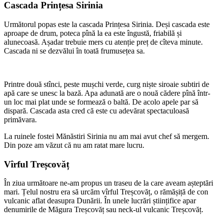
Cascada Prințesa Sirinia
Următorul popas este la cascada Prințesa Sirinia. Deși cascada este
aproape de drum, poteca pînă la ea este îngustă, friabilă și
alunecoasă. Așadar trebuie mers cu atenție preț de cîteva minute.
Cascada ni se dezvălui în toată frumusețea sa.
Printre două stînci, peste mușchi verde, curg niște siroaie subtiri de
apă care se unesc la bază. Apa adunată are o nouă cădere pînă într-
un loc mai plat unde se formează o baltă. De acolo apele par să
dispară. Cascada asta cred că este cu adevărat spectaculoasă
primăvara.
La ruinele fostei Mănăstiri Sirinia nu am mai avut chef să mergem.
Din poze am văzut că nu am ratat mare lucru.
Vîrful Treșcovăț
În ziua următoare ne-am propus un traseu de la care aveam așteptări
mari. Țelul nostru era să urcăm vîrful Treșcovăț, o rămășiță de con
vulcanic aflat deasupra Dunării. În unele lucrări științifice apar
denumirile de Măgura Treșcovăț sau neck-ul vulcanic Treșcovăț.