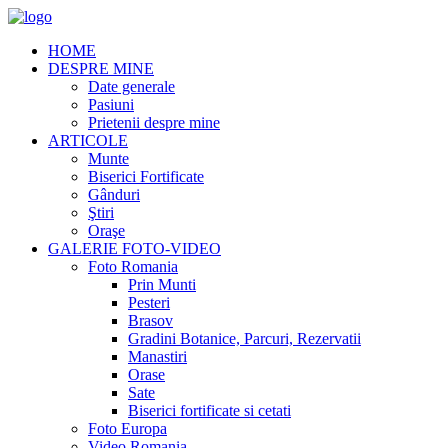
HOME
DESPRE MINE
Date generale
Pasiuni
Prietenii despre mine
ARTICOLE
Munte
Biserici Fortificate
Gânduri
Ştiri
Oraşe
GALERIE FOTO-VIDEO
Foto Romania
Prin Munti
Pesteri
Brasov
Gradini Botanice, Parcuri, Rezervatii
Manastiri
Orase
Sate
Biserici fortificate si cetati
Foto Europa
Video Romania