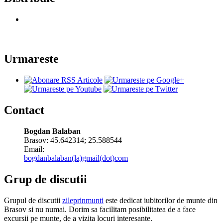
Urmareste
Contact
Bogdan Balaban
Brasov:
45.642314
;
25.588544
Email:
bogdanbalaban(la)gmail(dot)com
Grup de discutii
Grupul de discutii
zileprinmunti
este dedicat iubitorilor de munte din
Brasov si nu numai. Dorim sa facilitam posibilitatea de a face
excursii pe munte, de a vizita locuri interesante.