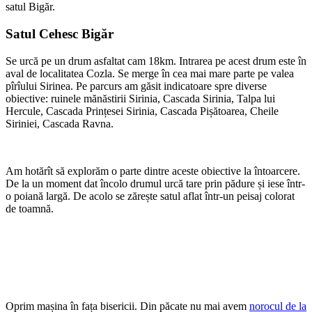
satul Bigăr.
Satul Cehesc Bigăr
Se urcă pe un drum asfaltat cam 18km. Intrarea pe acest drum este în
aval de localitatea Cozla. Se merge în cea mai mare parte pe valea
pîrîului Sirinea. Pe parcurs am găsit indicatoare spre diverse
obiective: ruinele mănăstirii Sirinia, Cascada Sirinia, Talpa lui
Hercule, Cascada Prințesei Sirinia, Cascada Pișătoarea, Cheile
Siriniei, Cascada Ravna.
Am hotărît să explorăm o parte dintre aceste obiective la întoarcere.
De la un moment dat încolo drumul urcă tare prin pădure și iese într-
o poiană largă. De acolo se zărește satul aflat într-un peisaj colorat
de toamnă.
Oprim mașina în fața bisericii. Din păcate nu mai avem
norocul de la