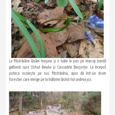
La Păstrăvărie lăsăm mașina și o luăm la pas pe marcaj bandă
galbenă spre Ochiul Beiului și Cascadele Beușniței. La început
poteca ocolește pe sus Păstrăvăria, apoi dă într-un drum
forestier care merge pe la înălțime lăsînd rîul undeva jos.