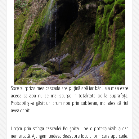
Spre surpriza mea cascada are puțină apă iar bănuiala mea este
aceea că apa nu se mai scurge în totalitate pe la suprafață.
Probabil și-a găsit un drum nou prin subteran, mai ales că rîul
avea debit.
Urcăm prin stînga cascadei Beușnița I pe o potecă vizibilă dar
nemarcată. Ajungem undeva deasupra locului prin care apa cade.