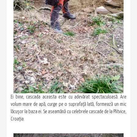
Ei bine, cascada aceasta este cu adevărat spectaculoasă. Are
volum mare de apă, curge pe o suprafață lată, formează un mic
lăcușor la baza ei. Se aseamănă cu celebrele cascade de la Plitvice,
Croația.