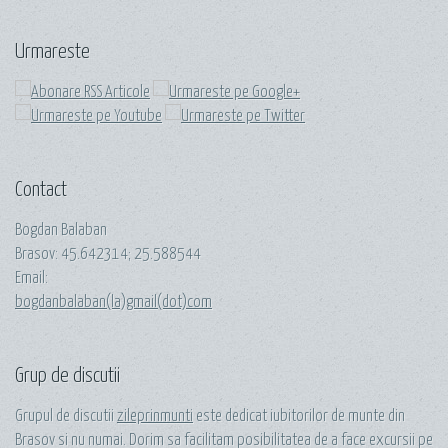
Urmareste
Contact
Bogdan Balaban
Brasov:
45.642314
;
25.588544
Email:
bogdanbalaban(la)gmail(dot)com
Grup de discutii
Grupul de discutii
zileprinmunti
este dedicat iubitorilor de munte din
Brasov si nu numai. Dorim sa facilitam posibilitatea de a face excursii pe