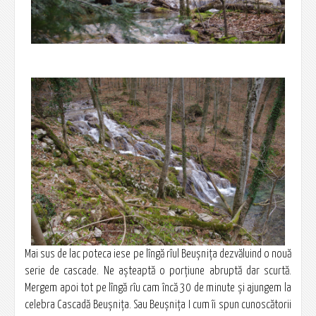
Mai sus de lac poteca iese pe lîngă rîul Beușnița dezvăluind o nouă
serie de cascade. Ne așteaptă o porțiune abruptă dar scurtă.
Mergem apoi tot pe lîngă rîu cam încă 30 de minute și ajungem la
celebra Cascadă Beușnița. Sau Beușnița I cum îi spun cunoscătorii