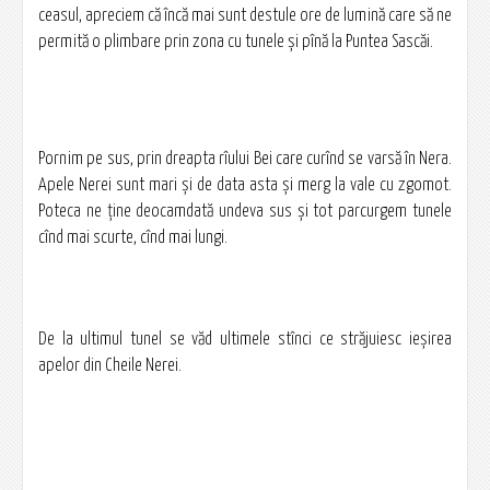
ceasul, apreciem că încă mai sunt destule ore de lumină care să ne
permită o plimbare prin zona cu tunele și pînă la Puntea Sascăi.
Pornim pe sus, prin dreapta rîului Bei care curînd se varsă în Nera.
Apele Nerei sunt mari și de data asta și merg la vale cu zgomot.
Poteca ne ține deocamdată undeva sus și tot parcurgem tunele
cînd mai scurte, cînd mai lungi.
De la ultimul tunel se văd ultimele stînci ce străjuiesc ieșirea
apelor din Cheile Nerei.