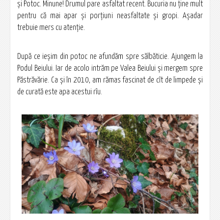
și Potoc. Minune! Drumul pare asfaltat recent. Bucuria nu ține mult
pentru că mai apar și porțiuni neasfaltate și gropi. Așadar
trebuie mers cu atenție.
După ce ieșim din potoc ne afundăm spre sălbăticie. Ajungem la
Podul Beiului. Iar de acolo intrăm pe Valea Beiului și mergem spre
Păstrăvărie. Ca și în 2010, am rămas fascinat de cît de limpede și
de curată este apa acestui rîu.