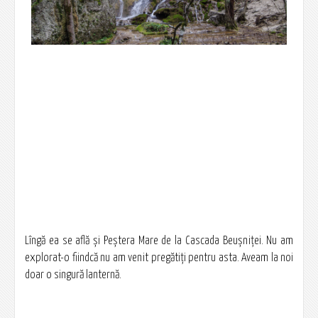
Lîngă ea se află și Peștera Mare de la Cascada Beușniței. Nu am
explorat-o fiindcă nu am venit pregătiți pentru asta. Aveam la noi
doar o singură lanternă.