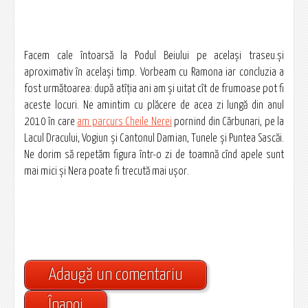
Facem cale întoarsă la Podul Beiului pe același traseu.și
aproximativ în același timp. Vorbeam cu Ramona iar concluzia a
fost următoarea: după atîția ani am și uitat cît de frumoase pot fi
aceste locuri. Ne amintim cu plăcere de acea zi lungă din anul
2010 în care
am parcurs Cheile Nerei
pornind din Cărbunari, pe la
Lacul Dracului, Vogiun și Cantonul Damian, Tunele și Puntea Sascăi.
Ne dorim să repetăm figura într-o zi de toamnă cînd apele sunt
mai mici și Nera poate fi trecută mai ușor.
Adaugă un comentariu
Înapoi