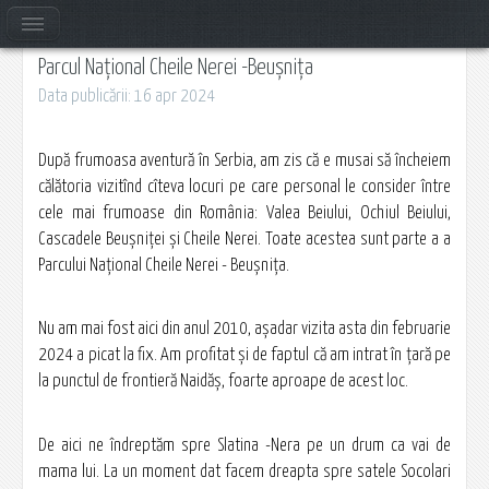
Parcul Național Cheile Nerei -Beușnița
Data publicării: 16 apr 2024
După frumoasa aventură în Serbia, am zis că e musai să încheiem
călătoria vizitînd cîteva locuri pe care personal le consider între
cele mai frumoase din România: Valea Beiului, Ochiul Beiului,
Cascadele Beușniței și Cheile Nerei. Toate acestea sunt parte a a
Parcului Național Cheile Nerei - Beușnița.
Nu am mai fost aici din anul 2010, așadar vizita asta din februarie
2024 a picat la fix. Am profitat și de faptul că am intrat în țară pe
la punctul de frontieră Naidăș, foarte aproape de acest loc.
De aici ne îndreptăm spre Slatina -Nera pe un drum ca vai de
mama lui. La un moment dat facem dreapta spre satele Socolari