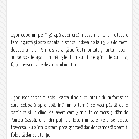
Ușor coborîm pe lîngă apă apoi urcăm ceva mai tare. Poteca e
tare îngustă și este săpată în stîncă undeva pe la 15-20 de metri
deasupra rîului. Pentru siguranță au fost montate și lanțuri. Copiii
nu se sperie așa cum mă așteptam eu, ci merg înainte cu curaj
fără a avea nevoie de ajutorul nostru.
Ușor-ușor coborîm iarăși. Marcajul ne duce într-un drum forestier
care coboară spre apă. Întîlnim o turmă de vaci păzită de o
bătrînică și un cîine. Mai avem cam 5 minute de mers și dăm de
Puntea Sascăi, unul din puținele locuri în care Nera se poate
traversa. Nu e într-o stare prea grozavă dar deocamdată poate fi
folosită dar cu atenție.