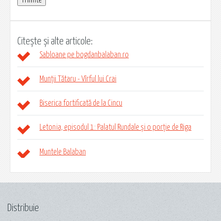
Citește și alte articole:
Sabloane pe bogdanbalaban.ro
Munții Tătaru - Vîrful lui Crai
Biserica fortificată de la Cincu
Letonia, episodul 1: Palatul Rundale și o porție de Riga
Muntele Balaban
Distribuie