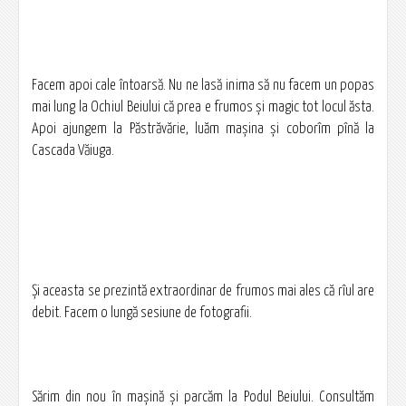
Facem apoi cale întoarsă. Nu ne lasă inima să nu facem un popas
mai lung la Ochiul Beiului că prea e frumos și magic tot locul ăsta.
Apoi ajungem la Păstrăvărie, luăm mașina și coborîm pînă la
Cascada Văiuga.
Și aceasta se prezintă extraordinar de frumos mai ales că rîul are
debit. Facem o lungă sesiune de fotografii.
Sărim din nou în mașină și parcăm la Podul Beiului. Consultăm