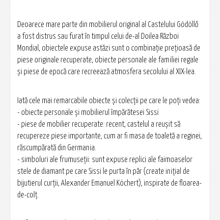
Deoarece mare parte din mobilierul original al Castelului Gödöllő
a fost distrus sau furat în timpul celui de-al Doilea Război
Mondial, obiectele expuse astăzi sunt o combinație prețioasă de
piese originale recuperate, obiecte personale ale familiei regale
și piese de epocă care recreează atmosfera secolului al XIX-lea.
Iată cele mai remarcabile obiecte și colecții pe care le poți vedea:
- obiecte personale și mobilierul împărătesei Sissi
- piese de mobilier recuperate: recent, castelul a reușit să
recupereze piese importante, cum ar fi masa de toaletă a reginei,
răscumpărată din Germania.
- simboluri ale frumuseții: sunt expuse replici ale faimoaselor
stele de diamant pe care Sissi le purta în păr (create inițial de
bijutierul curții, Alexander Emanuel Köchert), inspirate de floarea-
de-colț.