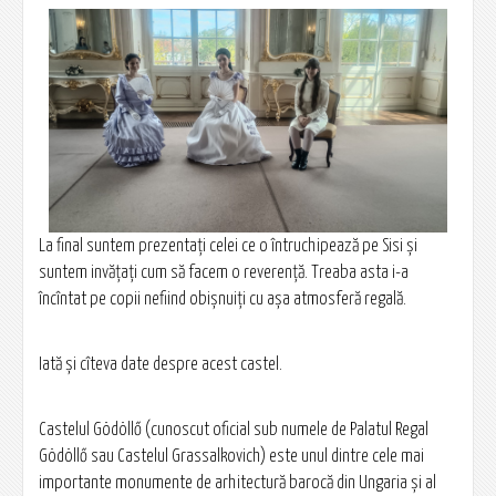
La final suntem prezentați celei ce o întruchipează pe Sisi și
suntem invățați cum să facem o reverență. Treaba asta i-a
încîntat pe copii nefiind obișnuiți cu așa atmosferă regală.
Iată și cîteva date despre acest castel.
Castelul Gödöllő (cunoscut oficial sub numele de Palatul Regal
Gödöllő sau Castelul Grassalkovich) este unul dintre cele mai
importante monumente de arhitectură barocă din Ungaria și al