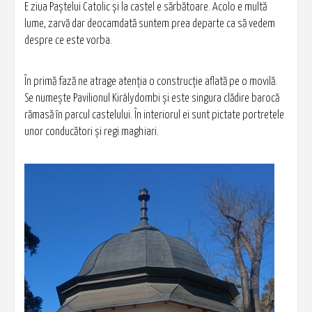
E ziua Paștelui Catolic și la castel e sărbătoare. Acolo e multă
lume, zarvă dar deocamdată suntem prea departe ca să vedem
despre ce este vorba.
În primă fază ne atrage atenția o construcție aflată pe o movilă.
Se numește Pavilionul Királydombi și este singura clădire barocă
rămasă în parcul castelului. În interiorul ei sunt pictate portretele
unor conducători și regi maghiari.