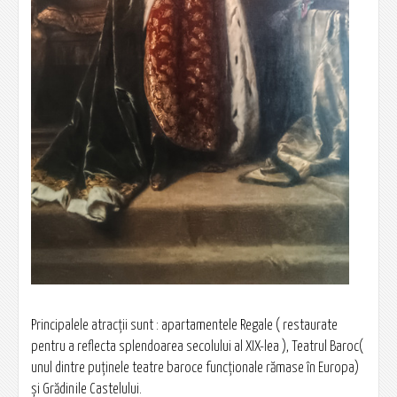
Principalele atracții sunt : apartamentele Regale ( restaurate
pentru a reflecta splendoarea secolului al XIX-lea ), Teatrul Baroc(
unul dintre puținele teatre baroce funcționale rămase în Europa)
și Grădinile Castelului.