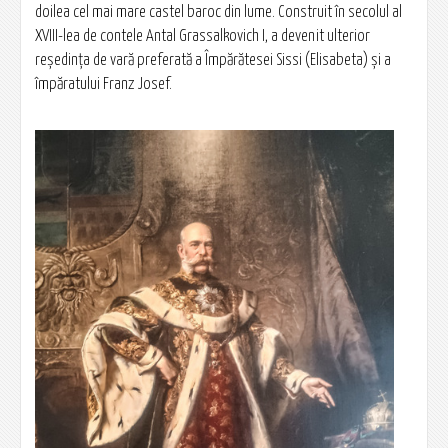
doilea cel mai mare castel baroc din lume. Construit în secolul al
XVIII-lea de contele Antal Grassalkovich I, a devenit ulterior
reședința de vară preferată a Împărătesei Sissi (Elisabeta) și a
împăratului Franz Josef.