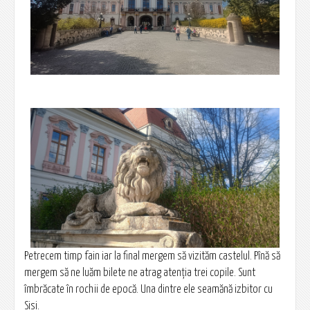
Petrecem timp fain iar la final mergem să vizităm castelul. Pînă să
mergem să ne luăm bilete ne atrag atenția trei copile. Sunt
îmbrăcate în rochii de epocă. Una dintre ele seamănă izbitor cu
Sisi.