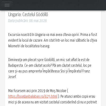
Ungaria: Castelul Gödöllő
Data publicării: 06 mai 2026
Excursia noastră în Ungaria va mai avea cîteva opriri. Prima a fost
evident la locul de cazare. Am stat într-un loc mai sălbatic la cîțiva
kilometri de localitatea Isaseg.
Dimineața am plecat spre Gödöllő, un mic sat aflat la est de
Budapesta. Ce-am căutat acolo? Păi am căutat castelul, loc pe
care și-au pus amprenta Împărăteasa Sisi și Împăratul Franz
Josef.
Mai fusesem aici prin 2019 de Moș Nicolae (
https://bogdanbalaban.ro/625.html
). Pe atunci ambii copii erau
mici și de aceea nu am vizitat castelul considerînd că nu e potrivit