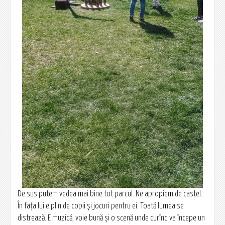
De sus putem vedea mai bine tot parcul. Ne apropiem de castel.
În fața lui e plin de copii și jocuri pentru ei. Toată lumea se
distrează. E muzică, voie bună și o scenă unde curînd va începe un