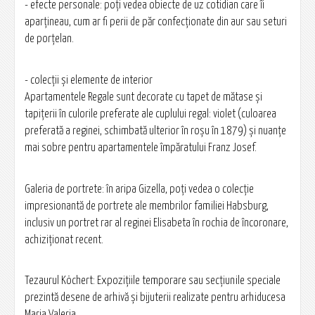
- efecte personale: poți vedea obiecte de uz cotidian care îi
aparțineau, cum ar fi perii de păr confecționate din aur sau seturi
de porțelan.
- colecții și elemente de interior
Apartamentele Regale sunt decorate cu tapet de mătase și
tapițerii în culorile preferate ale cuplului regal: violet (culoarea
preferată a reginei, schimbată ulterior în roșu în 1879) și nuanțe
mai sobre pentru apartamentele împăratului Franz Josef.
Galeria de portrete: în aripa Gizella, poți vedea o colecție
impresionantă de portrete ale membrilor familiei Habsburg,
inclusiv un portret rar al reginei Elisabeta în rochia de încoronare,
achiziționat recent.
Tezaurul Köchert: Expozițiile temporare sau secțiunile speciale
prezintă desene de arhivă și bijuterii realizate pentru arhiducesa
Maria Valeria.