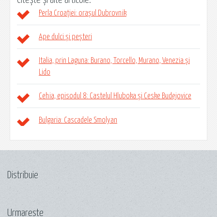
Citește și alte articole:
Perla Croației: orașul Dubrovnik
Ape dulci și peșteri
Italia, prin Laguna: Burano, Torcello, Murano, Venezia și
Lido
Cehia, episodul 8: Castelul Hluboka și Ceske Budejovice
Bulgaria: Cascadele Smolyan
Distribuie
Urmareste