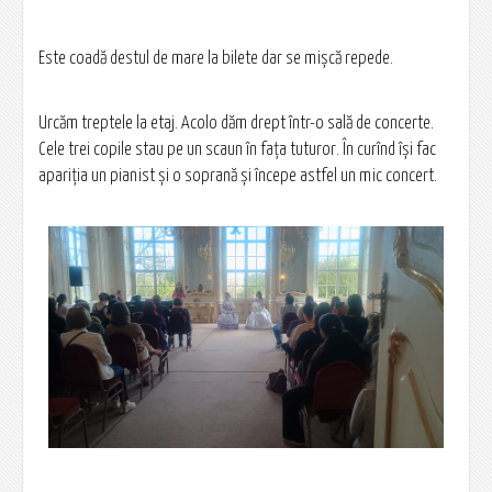
Este coadă destul de mare la bilete dar se mișcă repede.
Urcăm treptele la etaj. Acolo dăm drept într-o sală de concerte.
Cele trei copile stau pe un scaun în fața tuturor. În curînd își fac
apariția un pianist și o soprană și începe astfel un mic concert.