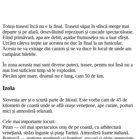
Totuși traseul încă nu e la final. Traseul săpat în stîncă merge mai
departe și pe afară, deszvăluind repezișuri și cascade spectaculoase.
Fiind primăvară, apa are debit, așadar frumusețea nu a luat sfîrșit.
Urcăm căteva trepte iar acestea ne duc în final la un funicular.
Acesta ne va extrage din canion și ne va duce în locul de unde am
cumpărat biletele.
În zona aceasta mai sunt diverse poteci, trasee, pentru noi însă nu a
mai fost suficient timp să le explorăm.
Plecăm spre mare, drumul nu e lung, cam 50 de km.
Izola
Slovenia are și o scurtă parte de litoral. Este vorba cam de 45 de
kilometri de coastă unde se află orașe venețiene, ape curate, porturi
mici și atmosferă relaxată.
Cele mai importante locuri:
Piran — cel mai spectaculos oraș de pe coastă, cu arhitectură
venețiană, străzi înguste și piața Tartini. Atmosferă foarte italiană.
Portorož — stațiune modernă cu hoteluri, spa-uri și plaje amenajate.