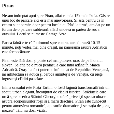
Piran
Ne-am îndreptat apoi spre Piran, aflat cam la 15km de Izola. Găsirea
unui loc de parcare aici este mai anevoioasă. Și asta pentru că în
centru sunt parcări doar pentru localnici. Pînă la urmă, am dat pe un
forum de o parcare subterană aflată undeva în partea de sus a
orașului. Locul se numește Garage Arze.
Partea faină este că în drumul spre centru, care durează 10-15
minute, poți vedea mai bine orașul, iar panorama asupra Adriaticii
este fermecătoare.
Piran este fără doar și poate cel mai pitoresc oraș de pe litoralul
sloven. Se află pe o mică peninsulă care intră adânc în Marea
Adriatică. Orașul a fost puternic influențat de Republica Venețiană,
iar arhitectura sa gotică și barocă amintește de Veneția, cu piețe
înguste și clădiri pastelate.
Inima orașului este Piața Tartini, o fostă lagună transformată într-un
spațiu urban elegant, înconjurat de clădiri istorice. Străduțele care
urcă spre biserica Sfântul Gheorghe oferă priveliști spectaculoase
asupra acoperișurilor roșii și a mării deschise. Piran este cunoscut
pentru atmosfera romantică, apusurile dramatice și senzația de „oraș
muzeu” trăit, nu doar vizitat.