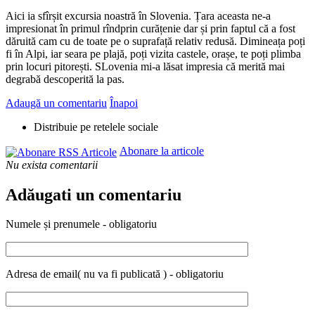
Aici ia sfîrșit excursia noastră în Slovenia. Țara aceasta ne-a
impresionat în primul rîndprin curățenie dar și prin faptul că a fost
dăruită cam cu de toate pe o suprafață relativ redusă. Dimineața poți
fi în Alpi, iar seara pe plajă, poți vizita castele, orașe, te poți plimba
prin locuri pitorești. SLovenia mi-a lăsat impresia că merită mai
degrabă descoperită la pas.
Adaugă un comentariu
Înapoi
Distribuie pe retelele sociale
Abonare la articole
Nu exista comentarii
Adăugati un comentariu
Numele și prenumele - obligatoriu
Adresa de email( nu va fi publicată ) - obligatoriu