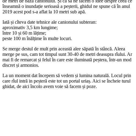
de metri de baza canionului. Și ca să ne facem o idee despre ceea ce
înseamnă o inundație serioasă a peșterii, ghidul ne spune că în anul
2019 acest pod s-a aflat la 10 metri sub apă.
Iată și cîteva date tehnice ale canionului subteran:
aproximativ 3,5 km lungime;
între 10 și 60 m lățime;
peste 100 m înălțime în multe locuri.
Se merge destul de mult prin această alee săpată în stâncă. Aleea
merge pe sus, cam tot timpul sunt 30-40 de metri deasupra rîului. Ar
mai fi de remarcat și felul în care este iluminată peștera, într-un mod
discret și armonios.
La un moment dat începem să vedem și lumina naturală. Locul prin
care rîul intră in peșteră este tot un portal uriaș. Aici se încheie turul
ghidat, de aici încolo avem voie să facem și poze.