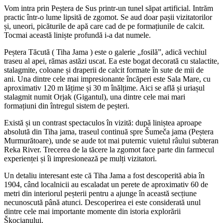
Vom intra prin Peștera de Sus printr-un tunel săpat artificial. Intrăm
practic într-o lume lipsită de zgomot. Se aud doar pașii vizitatorilor
și, uneori, picăturile de apă care cad de pe formațiunile de calcit.
Tocmai această liniște profundă i-a dat numele.
Peștera Tăcută ( Tiha Jama ) este o galerie „fosilă”, adică vechiul
traseu al apei, rămas astăzi uscat. Ea este bogat decorată cu stalactite,
stalagmite, coloane și draperii de calcit formate în sute de mii de
ani. Una dintre cele mai impresionante încăperi este Sala Mare, cu
aproximativ 120 m lățime și 30 m înălțime. Aici se află și uriașul
stalagmit numit Orjak (Gigantul), una dintre cele mai mari
formațiuni din întregul sistem de peșteri.
Există și un contrast spectaculos în vizită: după liniștea aproape
absolută din Tiha jama, traseul continuă spre Šumeča jama (Peștera
Murmurătoare), unde se aude tot mai puternic vuietul râului subteran
Reka River. Trecerea de la tăcere la zgomot face parte din farmecul
experienței și îi impresionează pe mulți vizitatori.
Un detaliu interesant este că Tiha Jama a fost descoperită abia în
1904, când localnicii au escaladat un perete de aproximativ 60 de
metri din interiorul peșterii pentru a ajunge în această secțiune
necunoscută până atunci. Descoperirea ei este considerată unul
dintre cele mai importante momente din istoria explorării
Škocjanului.