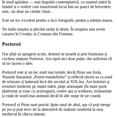
în mod apăsător — mai degrabă contemplativă, cu sunetul mării în
fundal și o vedere care transformă locul într-un punct de belvedere
unic, nu doar un cimitir clasic.
Este un loc excelent pentru a face fotografii, pentru a admira marea.
Ne luăm mașina și plecăm iarăși la drum. În noaptea asta avem
cazarea în Croația, la Comuna din Funtana.
Portorož
Dar pînă să ajungem acolo, drumul ne poartă și prin frumoasa și
cocheta stațiune Portoroz. Am oprit aici doar puțin, dar suficient cît
să ne facem o idee.
Portorož este și un loc mult mai turistic decât Piran sau Izola.
Numele înseamnă „Portul trandafirilor” și reflectă istoria sa ca zonă
de relaxare și balneară încă din secolul al XIX-lea. Are hoteluri și
resorturi moderne pe malul mării, plaje amenajate (în mare parte
platforme și zone cu șezlonguri), centre spa și wellness, restaurante
și viață de seară mai animată decât în alte orașe de pe coastă.
Portorož și Piran sunt practic lipite unul de altul, așa că poți merge
pe jos și poți trece de la atmosferă de stațiune modernă la oraș
medieval în câteva minute.