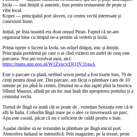
Izola — mai liniștit și autentic, bun pentru restaurante de pește și
vibe local.
Koper — principalul port sloven, cu centru vechi interesant și
conexiuni bune.
Inițial, pe lista noastră era doar orașul Piran. Faptul că ne-am
organizat bine cu timpul ne-a permis să vedem și Izola.
Prima oprire o facem la Izola, un orășel drăguț, mic și liniștit.
Principala problemă pe care o ai cînd vizitezi un astfel de oraș este
parcarea. Noi am rezolvat ușor, aici:
https://maps.app.goo.gl/W1ZxncjcDQ3V31gaA
Este o parcare cu plată, nefiind sezon prețul a fost foarte bun, 70 de
cenți pentru două ore. Din parcare, am făcut o plimbare cam de 10
minute pe jos pînâ în centru. Drumul ne-a dus rapid pînă la biserica
Sfîntul Maurus, aflată pe un loc mai înalt din apropierea portului și a
centrului vechi.
Turnul de lîngă ea arată căt se poate de ..venețian Senzația este că te
afli în Italia. Coborîm lîngă mare pe o alee ce traversează un parc.
Apa este curată, păcat că nu e suficient de caldă pentru o baie.
Așadar rămîne să ne rezumăm la plimbare pe lîngă micul port.
Atmosfera italiană se intensifică. Prin magazine, pe la terase, peste