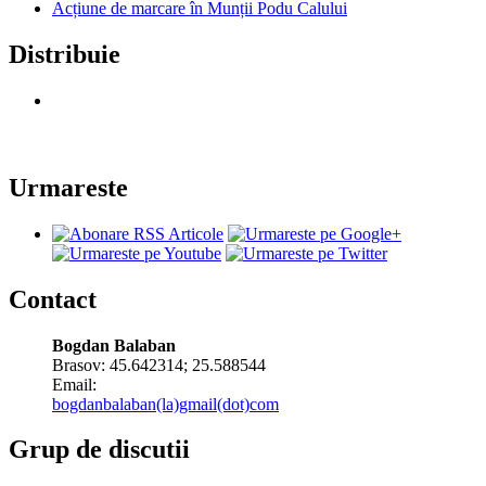
Acțiune de marcare în Munții Podu Calului
Distribuie
Urmareste
Contact
Bogdan Balaban
Brasov:
45.642314
;
25.588544
Email:
bogdanbalaban(la)gmail(dot)com
Grup de discutii