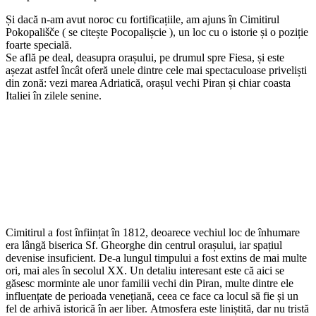
Și dacă n-am avut noroc cu fortificațiile, am ajuns în Cimitirul
Pokopališče ( se citește Pocopalișcie ), un loc cu o istorie și o poziție
foarte specială.
Se află pe deal, deasupra orașului, pe drumul spre Fiesa, și este
așezat astfel încât oferă unele dintre cele mai spectaculoase priveliști
din zonă: vezi marea Adriatică, orașul vechi Piran și chiar coasta
Italiei în zilele senine.
Cimitirul a fost înființat în 1812, deoarece vechiul loc de înhumare
era lângă biserica Sf. Gheorghe din centrul orașului, iar spațiul
devenise insuficient. De-a lungul timpului a fost extins de mai multe
ori, mai ales în secolul XX. Un detaliu interesant este că aici se
găsesc morminte ale unor familii vechi din Piran, multe dintre ele
influențate de perioada venețiană, ceea ce face ca locul să fie și un
fel de arhivă istorică în aer liber. Atmosfera este liniștită, dar nu tristă