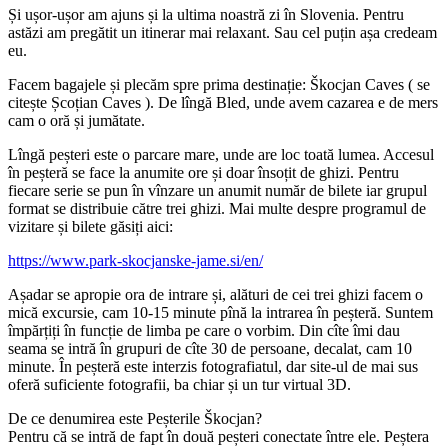
Și ușor-ușor am ajuns și la ultima noastră zi în Slovenia. Pentru
astăzi am pregătit un itinerar mai relaxant. Sau cel puțin așa credeam
eu.
Facem bagajele și plecăm spre prima destinație: Škocjan Caves ( se
citește Școțian Caves ). De lîngă Bled, unde avem cazarea e de mers
cam o oră și jumătate.
Lîngă peșteri este o parcare mare, unde are loc toată lumea. Accesul
în peșteră se face la anumite ore și doar însoțit de ghizi. Pentru
fiecare serie se pun în vînzare un anumit număr de bilete iar grupul
format se distribuie către trei ghizi. Mai multe despre programul de
vizitare și bilete găsiți aici:
https://www.park-skocjanske-jame.si/en/
Așadar se apropie ora de intrare și, alături de cei trei ghizi facem o
mică excursie, cam 10-15 minute pînă la intrarea în peșteră. Suntem
împărțiți în funcție de limba pe care o vorbim. Din cîte îmi dau
seama se intră în grupuri de cîte 30 de persoane, decalat, cam 10
minute. În peșteră este interzis fotografiatul, dar site-ul de mai sus
oferă suficiente fotografii, ba chiar și un tur virtual 3D.
De ce denumirea este Peșterile Škocjan?
Pentru că se intră de fapt în două peșteri conectate între ele. Peștera