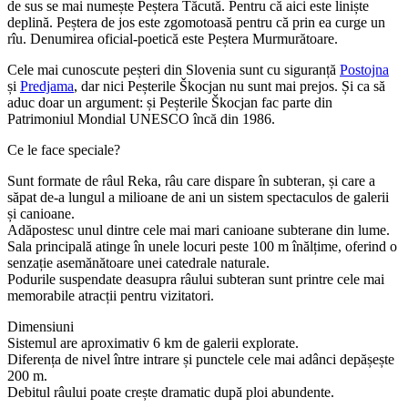
de sus se mai numește Peștera Tăcută. Pentru că aici este liniște
deplină. Peștera de jos este zgomotoasă pentru că prin ea curge un
rîu. Denumirea oficial-poetică este Peștera Murmurătoare.
Cele mai cunoscute peșteri din Slovenia sunt cu siguranță
Postojna
și
Predjama
, dar nici Peșterile Škocjan nu sunt mai prejos. Și ca să
aduc doar un argument: și Peșterile Škocjan fac parte din
Patrimoniul Mondial UNESCO încă din 1986.
Ce le face speciale?
Sunt formate de râul Reka, râu care dispare în subteran, și care a
săpat de-a lungul a milioane de ani un sistem spectaculos de galerii
și canioane.
Adăpostesc unul dintre cele mai mari canioane subterane din lume.
Sala principală atinge în unele locuri peste 100 m înălțime, oferind o
senzație asemănătoare unei catedrale naturale.
Podurile suspendate deasupra râului subteran sunt printre cele mai
memorabile atracții pentru vizitatori.
Dimensiuni
Sistemul are aproximativ 6 km de galerii explorate.
Diferența de nivel între intrare și punctele cele mai adânci depășește
200 m.
Debitul râului poate crește dramatic după ploi abundente.