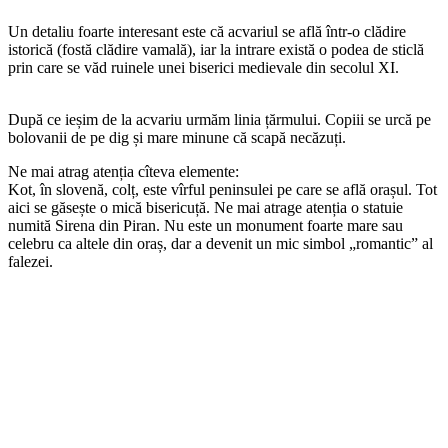
Un detaliu foarte interesant este că acvariul se află într-o clădire
istorică (fostă clădire vamală), iar la intrare există o podea de sticlă
prin care se văd ruinele unei biserici medievale din secolul XI.
După ce ieșim de la acvariu urmăm linia țărmului. Copiii se urcă pe
bolovanii de pe dig și mare minune că scapă necăzuți.
Ne mai atrag atenția cîteva elemente:
Kot, în slovenă, colț, este vîrful peninsulei pe care se află orașul. Tot
aici se găsește o mică bisericuță. Ne mai atrage atenția o statuie
numită Sirena din Piran. Nu este un monument foarte mare sau
celebru ca altele din oraș, dar a devenit un mic simbol „romantic” al
falezei.