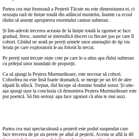
Partea cea mai frumoasă a Peșterii Tăcute nu este dimensiunea ei, ci
senzația rară de liniște totală din adâncul muntelui, înainte ca ecoul
râului să anunțe apropierea enormului canion subteran.
Și într-adevăr trecerea aceasta de la liniște totală la zgomot se face
gradual, firesc, sunetul se intensifică discret cu fiecare pas pe care îl
cobori. Ghidul ne arată pe pereți urmele unor amenajări de tip via
ferata pe care exploratorii le-au folosit în trecut.
Pe pereți sunt trecute niște cote pe care le-a atins apa rîului subteran
cu prilejul unor inundații de proporții.
Ca să ajungi la Peștera Murmurătoare, este necesar să cobori.
Coborîrea nu este însă foarte dramatică, se merge pe un fel de alee
săpată în stîncă. Treptat, rîul începe să domine fondul sonor. Și uite-
așa ajungi ușor la concluzia că denumirea Peștera Murmurătoare este
pur poetică. Să fim serioși: apa face zgomot că abia te mai auzi.
Partea cea mai spectaculoasă a peșterii este podul suspendat care
face trecerea de pe un perete pe altul al peșterii. Acesta se află la 40