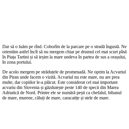
Dar să o luăm pe rînd. Coborîm de la parcare pe o stradă îngustă. Ne
orientăm astfel încît să nu mergem chiar pe drumul cel mai scurt pînă
în Piața Tartini și să ieșim la mare undeva în partea de sus a orașului,
în zona portului.
De acolo mergem pe străduțele de promenadă. Ne oprim la Acvariul
din Piran unde facem o vizită. Acvariul nu este mare, nu are prea
multe, dar copiilor le-a plăcut. Este considerat cel mai important
acvariu din Slovenia și găzduiește peste 140 de specii din Marea
Adriatică de Nord. Printre ele se numără pești ca chefalul, bibanul
de mare, murene, căluți de mare, caracatițe și stele de mare.