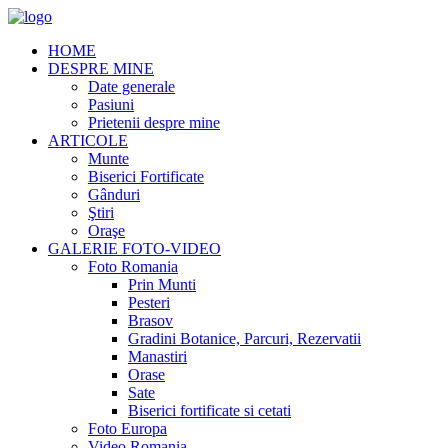
HOME
DESPRE MINE
Date generale
Pasiuni
Prietenii despre mine
ARTICOLE
Munte
Biserici Fortificate
Gânduri
Ştiri
Oraşe
GALERIE FOTO-VIDEO
Foto Romania
Prin Munti
Pesteri
Brasov
Gradini Botanice, Parcuri, Rezervatii
Manastiri
Orase
Sate
Biserici fortificate si cetati
Foto Europa
Video Romania