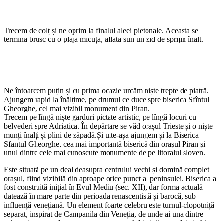
Trecem de colț și ne oprim la finalul aleei pietonale. Aceasta se
termină brusc cu o plajă micuță, aflată sun un zid de sprijin înalt.
Ne întoarcem puțin și cu prima ocazie urcăm niște trepte de piatră.
Ajungem rapid la înălțime, pe drumul ce duce spre biserica Sfîntul
Gheorghe, cel mai vizibil monument din Piran.
Trecem pe lîngă niște garduri pictate artistic, pe lîngă locuri cu
belvederi spre Adriatica. În depărtare se văd orașul Trieste și o niște
munți înalți și plini de zăpadă.Și uite-așa ajungem și la Biserica
Sfantul Gheorghe, cea mai importantă biserică din orașul Piran și
unul dintre cele mai cunoscute monumente de pe litoralul sloven.
Este situată pe un deal deasupra centrului vechi și domină complet
orașul, fiind vizibilă din aproape orice punct al peninsulei. Biserica a
fost construită inițial în Evul Mediu (sec. XII), dar forma actuală
datează în mare parte din perioada renascentistă și barocă, sub
influență venețiană. Un element foarte celebru este turnul-clopotniță
separat, inspirat de Campanila din Veneția, de unde ai una dintre