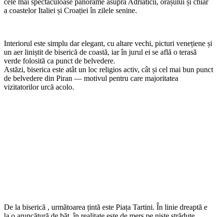
cele mai spectaculoase panorame asupra Adriaticii, orașului și chiar
a coastelor Italiei și Croației în zilele senine.
Interiorul este simplu dar elegant, cu altare vechi, picturi venețiene și
un aer liniștit de biserică de coastă, iar în jurul ei se află o terasă
verde folosită ca punct de belvedere.
Astăzi, biserica este atât un loc religios activ, cât și cel mai bun punct
de belvedere din Piran — motivul pentru care majoritatea
vizitatorilor urcă acolo.
De la biserică , următoarea țintă este Piața Tartini. În linie dreaptă e
la o aruncătură de băț, în realitate este de mers pe niște străduțe