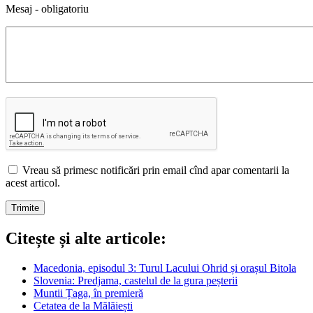
Mesaj - obligatoriu
Vreau să primesc notificări prin email cînd apar comentarii la
acest articol.
Citește și alte articole:
Macedonia, episodul 3: Turul Lacului Ohrid și orașul Bitola
Slovenia: Predjama, castelul de la gura peșterii
Muntii Țaga, în premieră
Cetatea de la Mălăiești