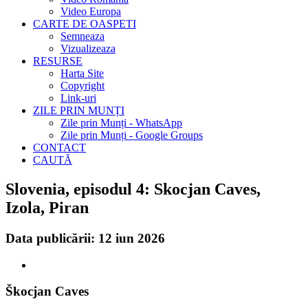
Video Europa
CARTE DE OASPETI
Semneaza
Vizualizeaza
RESURSE
Harta Site
Copyright
Link-uri
ZILE PRIN MUNȚI
Zile prin Munți - WhatsApp
Zile prin Munți - Google Groups
CONTACT
CAUTĂ
Slovenia, episodul 4: Skocjan Caves,
Izola, Piran
Data publicării: 12 iun 2026
Škocjan Caves