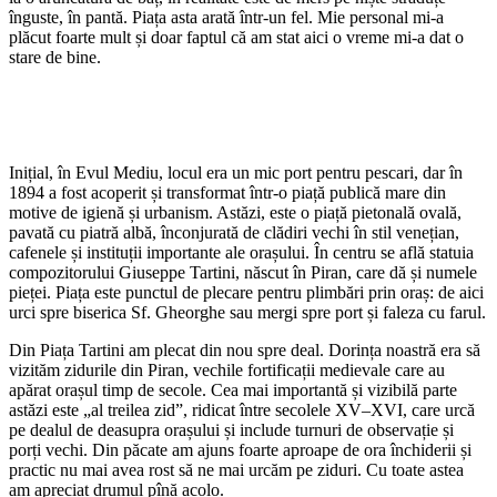
înguste, în pantă. Piața asta arată într-un fel. Mie personal mi-a
plăcut foarte mult și doar faptul că am stat aici o vreme mi-a dat o
stare de bine.
Inițial, în Evul Mediu, locul era un mic port pentru pescari, dar în
1894 a fost acoperit și transformat într-o piață publică mare din
motive de igienă și urbanism. Astăzi, este o piață pietonală ovală,
pavată cu piatră albă, înconjurată de clădiri vechi în stil venețian,
cafenele și instituții importante ale orașului. În centru se află statuia
compozitorului Giuseppe Tartini, născut în Piran, care dă și numele
pieței. Piața este punctul de plecare pentru plimbări prin oraș: de aici
urci spre biserica Sf. Gheorghe sau mergi spre port și faleza cu farul.
Din Piața Tartini am plecat din nou spre deal. Dorința noastră era să
vizităm zidurile din Piran, vechile fortificații medievale care au
apărat orașul timp de secole. Cea mai importantă și vizibilă parte
astăzi este „al treilea zid”, ridicat între secolele XV–XVI, care urcă
pe dealul de deasupra orașului și include turnuri de observație și
porți vechi. Din păcate am ajuns foarte aproape de ora închiderii și
practic nu mai avea rost să ne mai urcăm pe ziduri. Cu toate astea
am apreciat drumul pînă acolo.