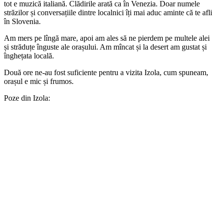
tot e muzică italiană. Clădirile arată ca în Venezia. Doar numele
străzilor și conversațiile dintre localnici îți mai aduc aminte că te afli
în Slovenia.
Am mers pe lîngă mare, apoi am ales să ne pierdem pe multele alei
și străduțe înguste ale orașului. Am mîncat și la desert am gustat și
înghețata locală.
Două ore ne-au fost suficiente pentru a vizita Izola, cum spuneam,
orașul e mic și frumos.
Poze din Izola: