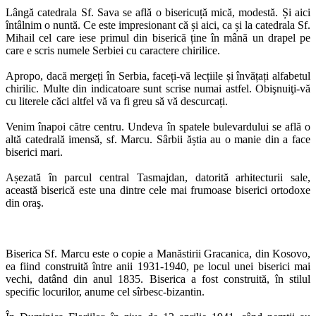
Lângă catedrala Sf. Sava se află o bisericuță mică, modestă. Și aici
întâlnim o nuntă. Ce este impresionant că și aici, ca și la catedrala Sf.
Mihail cel care iese primul din biserică ține în mână un drapel pe
care e scris numele Serbiei cu caractere chirilice.
Apropo, dacă mergeți în Serbia, faceți-vă lecțiile și învățați alfabetul
chirilic. Multe din indicatoare sunt scrise numai astfel. Obişnuiţi-vă
cu literele căci altfel vă va fi greu să vă descurcați.
Venim înapoi către centru. Undeva în spatele bulevardului se află o
altă catedrală imensă, sf. Marcu. Sârbii ăștia au o manie din a face
biserici mari.
Așezată în parcul central Tasmajdan, datorită arhitecturii sale,
această biserică este una dintre cele mai frumoase biserici ortodoxe
din oraş.
Biserica Sf. Marcu este o copie a Manăstirii Gracanica, din Kosovo,
ea fiind construită între anii 1931-1940, pe locul unei biserici mai
vechi, datând din anul 1835. Biserica a fost construită, în stilul
specific locurilor, anume cel sîrbesc-bizantin.