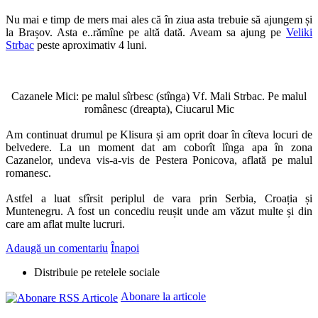
Nu mai e timp de mers mai ales că în ziua asta trebuie să ajungem și
la Brașov. Asta e..rămîne pe altă dată. Aveam sa ajung pe
Veliki
Strbac
peste aproximativ 4 luni.
Cazanele Mici: pe malul sîrbesc (stînga) Vf. Mali Strbac. Pe malul
românesc (dreapta), Ciucarul Mic
Am continuat drumul pe Klisura și am oprit doar în cîteva locuri de
belvedere. La un moment dat am coborît lînga apa în zona
Cazanelor, undeva vis-a-vis de Pestera Ponicova, aflată pe malul
romanesc.
Astfel a luat sfîrsit periplul de vara prin Serbia, Croația și
Muntenegru. A fost un concediu reușit unde am văzut multe și din
care am aflat multe lucruri.
Adaugă un comentariu
Înapoi
Distribuie pe retelele sociale
Abonare la articole