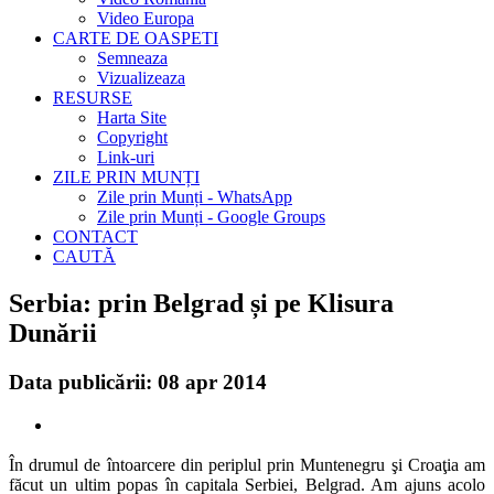
Video Europa
CARTE DE OASPETI
Semneaza
Vizualizeaza
RESURSE
Harta Site
Copyright
Link-uri
ZILE PRIN MUNȚI
Zile prin Munți - WhatsApp
Zile prin Munți - Google Groups
CONTACT
CAUTĂ
Serbia: prin Belgrad și pe Klisura
Dunării
Data publicării: 08 apr 2014
În drumul de întoarcere din periplul prin Muntenegru şi Croaţia am
făcut un ultim popas în capitala Serbiei, Belgrad. Am ajuns acolo