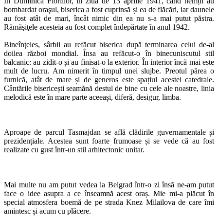
În Duminica Floriilor, în ziua de 13 aprilie 1941, când nemții au
bombardat oraşul, biserica a fost cuprinsă și ea de flăcări, iar daunele
au fost atât de mari, încât nimic din ea nu s-a mai putut păstra.
Rămăşiţele acesteia au fost complet îndepărtate în anul 1942.
Bineînţeles, sârbii au refăcut biserica după terminarea celui de-al
doilea război mondial. Însa au refăcut-o în binecuniscutul stil
balcanic: au zidit-o și au finisat-o la exterior. În interior încă mai este
mult de lucru. Am nimerit în timpul unei slujbe. Preotul părea o
furnică, atât de mare și de generos este spațiul acestei catedrale.
Cântările bisericești seamănă destul de bine cu cele ale noastre, linia
melodică este în mare parte aceeași, diferă, desigur, limba.
Aproape de parcul Tasmajdan se află clădirile guvernamentale și
prezidențiale. Acestea sunt foarte frumoase și se vede că au fost
realizate cu gust într-un stil arhitectonic unitar.
Mai multe nu am putut vedea la Belgrad într-o zi însă ne-am putut
face o idee asupra a ce înseamnă acest oraș. Mie mi-a plăcut în
special atmosfera boemă de pe strada Knez Milailova de care îmi
amintesc și acum cu plăcere.