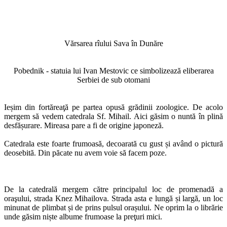
Vărsarea rîului Sava în Dunăre
Pobednik - statuia lui Ivan Mestovic ce simbolizează eliberarea
Serbiei de sub otomani
Ieșim din fortăreaţă pe partea opusă grădinii zoologice. De acolo
mergem să vedem catedrala Sf. Mihail. Aici găsim o nuntă în plină
desfășurare. Mireasa pare a fi de origine japoneză.
Catedrala este foarte frumoasă, decoarată cu gust și având o pictură
deosebită. Din păcate nu avem voie să facem poze.
De la catedrală mergem către principalul loc de promenadă a
oraşului, strada Knez Mihailova. Strada asta e lungă și largă, un loc
minunat de plimbat și de prins pulsul orașului. Ne oprim la o librărie
unde găsim niște albume frumoase la preţuri mici.