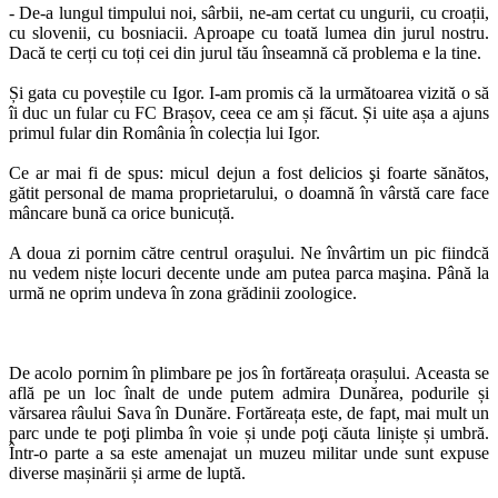
- De-a lungul timpului noi, sârbii, ne-am certat cu ungurii, cu croații,
cu slovenii, cu bosniacii. Aproape cu toată lumea din jurul nostru.
Dacă te cerți cu toți cei din jurul tău înseamnă că problema e la tine.
Și gata cu poveștile cu Igor. I-am promis că la următoarea vizită o să
îi duc un fular cu FC Brașov, ceea ce am și făcut. Și uite așa a ajuns
primul fular din România în colecția lui Igor.
Ce ar mai fi de spus: micul dejun a fost delicios şi foarte sănătos,
gătit personal de mama proprietarului, o doamnă în vârstă care face
mâncare bună ca orice bunicuță.
A doua zi pornim către centrul oraşului. Ne învârtim un pic fiindcă
nu vedem niște locuri decente unde am putea parca maşina. Până la
urmă ne oprim undeva în zona grădinii zoologice.
De acolo pornim în plimbare pe jos în fortăreața orașului. Aceasta se
află pe un loc înalt de unde putem admira Dunărea, podurile și
vărsarea râului Sava în Dunăre. Fortăreața este, de fapt, mai mult un
parc unde te poţi plimba în voie și unde poţi căuta liniște și umbră.
Într-o parte a sa este amenajat un muzeu militar unde sunt expuse
diverse mașinării și arme de luptă.