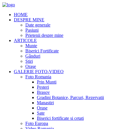
HOME
DESPRE MINE
Date generale
Pasiuni
Prietenii despre mine
ARTICOLE
Munte
Biserici Fortificate
Gânduri
Ştiri
Oraşe
GALERIE FOTO-VIDEO
Foto Romania
Prin Munti
Pesteri
Brasov
Gradini Botanice, Parcuri, Rezervatii
Manastiri
Orase
Sate
Biserici fortificate si cetati
Foto Europa
Video Romania