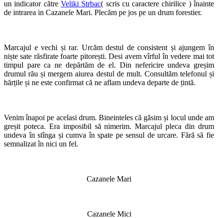
un indicator către
Veliki Strbac
( scris cu caractere chirilice ) înainte
de intrarea in Cazanele Mari. Plecăm pe jos pe un drum forestier.
Marcajul e vechi și rar. Urcăm destul de consistent și ajungem în
niște sate răsfirate foarte pitorești. Desi avem vîrful în vedere mai tot
timpul pare ca ne depărtăm de el. Din nefericire undeva greșim
drumul rău și mergem aiurea destul de mult. Consultăm telefonul și
hărțile și ne este confirmat că ne aflam undeva departe de țintă.
Venim înapoi pe acelasi drum. Bineinteles că găsim și locul unde am
greșit poteca. Era imposibil să nimerim. Marcajul pleca din drum
undeva în stînga și cumva în spate pe sensul de urcare. Fără să fie
semnalizat în nici un fel.
Cazanele Mari
Cazanele Mici