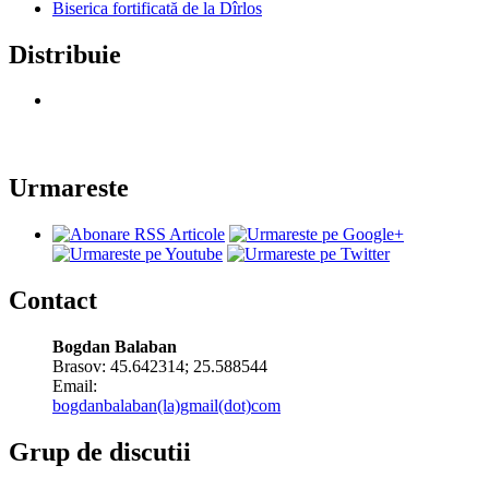
Biserica fortificată de la Dîrlos
Distribuie
Urmareste
Contact
Bogdan Balaban
Brasov:
45.642314
;
25.588544
Email:
bogdanbalaban(la)gmail(dot)com
Grup de discutii