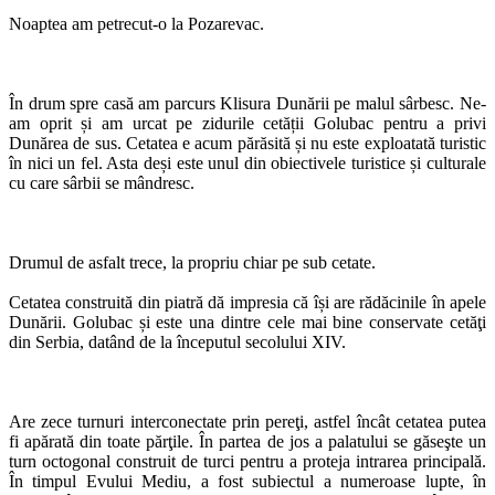
Noaptea am petrecut-o la Pozarevac.
În drum spre casă am parcurs Klisura Dunării pe malul sârbesc. Ne-
am oprit și am urcat pe zidurile cetății Golubac pentru a privi
Dunărea de sus. Cetatea e acum părăsită și nu este exploatată turistic
în nici un fel. Asta deși este unul din obiectivele turistice și culturale
cu care sârbii se mândresc.
Drumul de asfalt trece, la propriu chiar pe sub cetate.
Cetatea construită din piatră dă impresia că își are rădăcinile în apele
Dunării. Golubac și este una dintre cele mai bine conservate cetăţi
din Serbia, datând de la începutul secolului XIV.
Are zece turnuri interconectate prin pereţi, astfel încât cetatea putea
fi apărată din toate părţile. În partea de jos a palatului se găseşte un
turn octogonal construit de turci pentru a proteja intrarea principală.
În timpul Evului Mediu, a fost subiectul a numeroase lupte, în