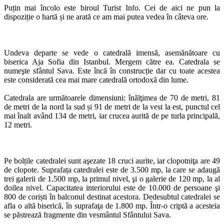
Puțin mai încolo este biroul Turist Info. Cei de aici ne pun la
dispoziție o hartă și ne arată ce am mai putea vedea în câteva ore.
Undeva departe se vede o catedrală imensă, asemănătoare cu
biserica Aja Sofia din Istanbul. Mergem către ea. Catedrala se
numeşte sfântul Sava. Este încă în construcție dar cu toate acestea
este considerată cea mai mare catedrală ortodoxă din lume.
Catedrala are următoarele dimensiuni: înălţimea de 70 de metri, 81
de metri de la nord la sud și 91 de metri de la vest la est, punctul cel
mai înalt având 134 de metri, iar crucea aurită de pe turla principală,
12 metri.
Pe bolțile catedralei sunt aşezate 18 cruci aurite, iar clopotniţa are 49
de clopote. Suprafața catedralei este de 3.500 mp, la care se adaugă
trei galerii de 1.500 mp, la primul nivel, şi o galerie de 120 mp, la al
doilea nivel. Capacitatea interiorului este de 10.000 de persoane şi
800 de coriști în balconul destinat acestora. Dedesubtul catedralei se
afla o altă biserică, în suprafaţa de 1.800 mp. Într-o criptă a acesteia
se păstrează fragmente din vesmântul Sfântului Sava.