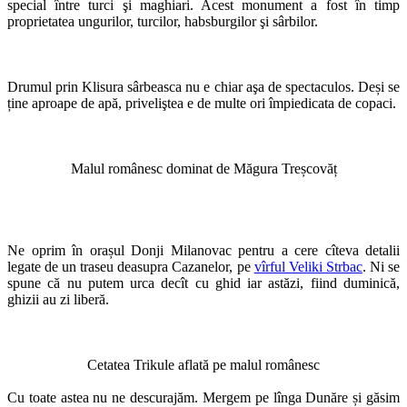
special între turci şi maghiari. Acest monument a fost în timp
proprietatea ungurilor, turcilor, habsburgilor şi sârbilor.
Drumul prin Klisura sârbeasca nu e chiar aşa de spectaculos. Deși se
ține aproape de apă, priveliştea e de multe ori împiedicata de copaci.
Malul românesc dominat de Măgura Treșcovăț
Ne oprim în orașul Donji Milanovac pentru a cere cîteva detalii
legate de un traseu deasupra Cazanelor, pe
vîrful Veliki Strbac
. Ni se
spune că nu putem urca decît cu ghid iar astăzi, fiind duminică,
ghizii au zi liberă.
Cetatea Trikule aflată pe malul românesc
Cu toate astea nu ne descurajăm. Mergem pe lînga Dunăre și găsim