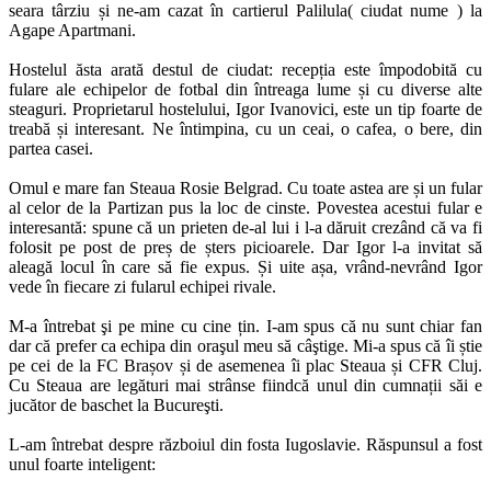
seara târziu și ne-am cazat în cartierul Palilula( ciudat nume ) la
Agape Apartmani.
Hostelul ăsta arată destul de ciudat: recepția este împodobită cu
fulare ale echipelor de fotbal din întreaga lume și cu diverse alte
steaguri. Proprietarul hostelului, Igor Ivanovici, este un tip foarte de
treabă și interesant. Ne întimpina, cu un ceai, o cafea, o bere, din
partea casei.
Omul e mare fan Steaua Rosie Belgrad. Cu toate astea are și un fular
al celor de la Partizan pus la loc de cinste. Povestea acestui fular e
interesantă: spune că un prieten de-al lui i l-a dăruit crezând că va fi
folosit pe post de preș de șters picioarele. Dar Igor l-a invitat să
aleagă locul în care să fie expus. Și uite așa, vrând-nevrând Igor
vede în fiecare zi fularul echipei rivale.
M-a întrebat şi pe mine cu cine țin. I-am spus că nu sunt chiar fan
dar că prefer ca echipa din oraşul meu să câştige. Mi-a spus că îi știe
pe cei de la FC Brașov și de asemenea îi plac Steaua și CFR Cluj.
Cu Steaua are legături mai strânse fiindcă unul din cumnații săi e
jucător de baschet la Bucureşti.
L-am întrebat despre războiul din fosta Iugoslavie. Răspunsul a fost
unul foarte inteligent: