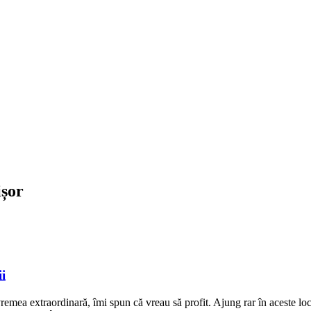
ișor
i
 vremea extraordinară, îmi spun că vreau să profit. Ajung rar în aceste lo