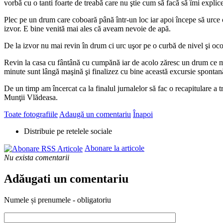
vorbă cu o tanti foarte de treabă care nu ştie cum să facă să îmi expli
Plec pe un drum care coboară până într-un loc iar apoi începe să urc
izvor. E bine venită mai ales că aveam nevoie de apă.
De la izvor nu mai revin în drum ci urc uşor pe o curbă de nivel şi oco
Revin la casa cu fântână cu cumpănă iar de acolo zăresc un drum ce me
minute sunt lângă maşină şi finalizez cu bine această excursie spontan
De un timp am încercat ca la finalul jurnalelor să fac o recapitulare a 
Munţii Vlădeasa.
Toate fotografiile
Adaugă un comentariu
Înapoi
Distribuie pe retelele sociale
Abonare la articole
Nu exista comentarii
Adăugati un comentariu
Numele și prenumele - obligatoriu