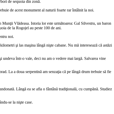
rbori de sequoia din zonă.
ie de acest monument al naturii foarte rar întâlnit la noi.
 Munţii Vlădeasa. Istoria lor este următoarea: Gal Silvestru, un baron
uoia de la Rogojel au peste 100 de ani.
ntru noi.
kilometri şi las maşina lângă nişte cabane. Nu mă interesează că astăzi
şi undeva într-o vale, deci nu am o vedere mai largă. Salvarea vine
 brad. La a doua serpentină am senzaţia că pe lângă drum trebuie să fie
bandonată. Lângă ea se afla o fântână tradiţională, cu cumpănă. Studiez
ându-se la nişte case.