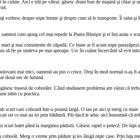
 în culme. Aici e trăi pe vătrai: găsesc drum bun de maşină şi chiar şi u
uit.
ţi vorbesc despre nişte lemne şi despre cum să le transporte. Îi salut 
 oameni cum ajung cel mai repede la Piatra Bănişor şi ei îmi arata o scu
i mari şi mai consistente de zăpadă. Ce bune ar fi acum nişte parazăpezi
am să fie pe undeva pe mai aproape. Urc în culme încercând să evit intrar
bolovani mai mici, oamenii au pus o cruce. Deşi în mod normal n-aş fi avu
oar două ore de lumină.
 găsesc traseul de coborâre. Când studiasem problema am văzut că trebui
cum stăm cu practica.
ab scurt care coboară într-o poiană largă. O iau pe aici şi merg cu mare 
caii ori ce mai au iei prin bătătură. Păi dacă le aduc aici înseamnă că t
n scurt balet până la marginea pădurii. Găsesc rapid o potecă. De fapt n
coborât. Merg o vreme prin pădure şi ies lângă nişte case. Prin faţa me