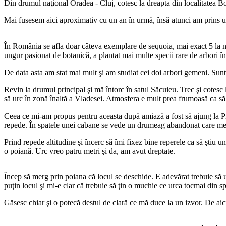
Din drumul naţional Oradea - Cluj, cotesc la dreapta din localitatea B
Mai fusesem aici aproximativ cu un an în urmă, însă atunci am prins u
În România se afla doar câteva exemplare de sequoia, mai exact 5 la nu
ungur pasionat de botanică, a plantat mai multe specii rare de arbori 
De data asta am stat mai mult şi am studiat cei doi arbori gemeni. Sunt
Revin la drumul principal şi mă întorc în satul Săcuieu. Trec şi cotes
să urc în zonă înaltă a Vladesei. Atmosfera e mult prea frumoasă ca să 
Ceea ce mi-am propus pentru aceasta după amiază a fost să ajung la Pi
repede. În spatele unei cabane se vede un drumeag abandonat care merg
Prind repede altitudine şi încerc să îmi fixez bine reperele ca să ştiu
o poiană. Urc vreo patru metri şi da, am avut dreptate.
Încep să merg prin poiana că locul se deschide. E adevărat trebuie să 
puţin locul şi mi-e clar că trebuie să ţin o muchie ce urca tocmai din sp
Găsesc chiar şi o potecă destul de clară ce mă duce la un izvor. De aici