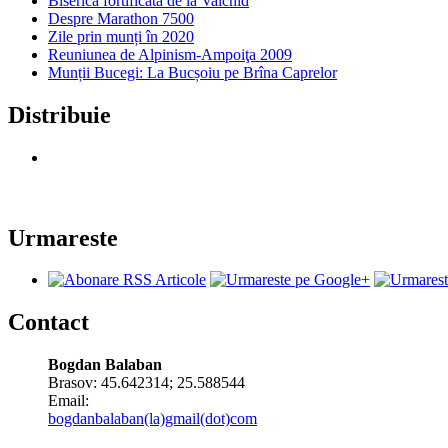
Biserica fortificată de la Valchid
Despre Marathon 7500
Zile prin munți în 2020
Reuniunea de Alpinism-Ampoiţa 2009
Munții Bucegi: La Bucșoiu pe Brîna Caprelor
Distribuie
Urmareste
Contact
Bogdan Balaban
Brasov:
45.642314
;
25.588544
Email:
bogdanbalaban(la)gmail(dot)com