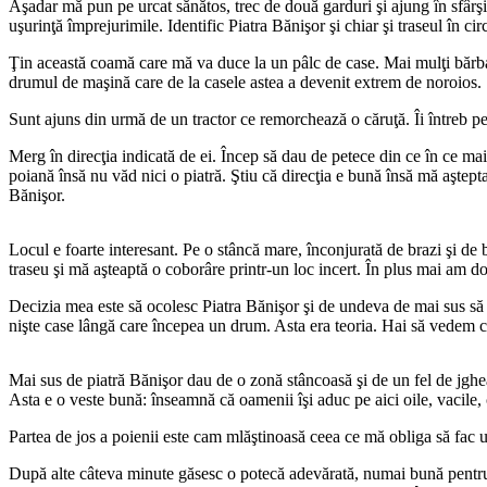
Aşadar mă pun pe urcat sănătos, trec de două garduri şi ajung în sfârşit
uşurinţă împrejurimile. Identific Piatra Bănişor şi chiar şi traseul în circ
Ţin această coamă care mă va duce la un pâlc de case. Mai mulţi bărba
drumul de maşină care de la casele astea a devenit extrem de noroios.
Sunt ajuns din urmă de un tractor ce remorchează o căruţă. Îi întreb pe
Merg în direcţia indicată de ei. Încep să dau de petece din ce în ce ma
poiană însă nu văd nici o piatră. Ştiu că direcţia e bună însă mă aştept
Bănişor.
Locul e foarte interesant. Pe o stâncă mare, înconjurată de brazi şi de 
traseu şi mă aşteaptă o coborâre printr-un loc incert. În plus mai am d
Decizia mea este să ocolesc Piatra Bănişor şi de undeva de mai sus să
nişte case lângă care începea un drum. Asta era teoria. Hai să vedem 
Mai sus de piatră Bănişor dau de o zonă stâncoasă şi de un fel de jghe
Asta e o veste bună: înseamnă că oamenii îşi aduc pe aici oile, vacile, 
Partea de jos a poienii este cam mlăştinoasă ceea ce mă obliga să fac u
După alte câteva minute găsesc o potecă adevărată, numai bună pentru 