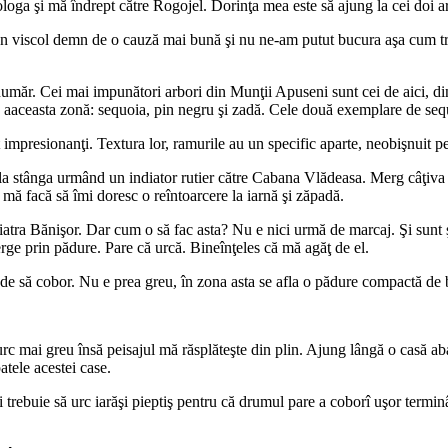
ologa şi mă îndrept către Rogojel. Dorinţa mea este să ajung la cei doi a
n viscol demn de o cauză mai bună şi nu ne-am putut bucura aşa cum trebu
măr. Cei mai impunători arbori din Munţii Apuseni sunt cei de aici, din
în aaceasta zonă: sequoia, pin negru şi zadă. Cele două exemplare de seq
 impresionanţi. Textura lor, ramurile au un specific aparte, neobişnuit pe
c la stânga urmând un indiator rutier către Cabana Vlădeasa. Merg câţiva 
mă facă să îmi doresc o reîntoarcere la iarnă şi zăpadă.
atra Bănişor. Dar cum o să fac asta? Nu e nici urmă de marcaj. Şi sunt 
e prin pădure. Pare că urcă. Bineînţeles că mă agăţ de el.
 unde să cobor. Nu e prea greu, în zona asta se afla o pădure compactă de
urc mai greu însă peisajul mă răsplăteşte din plin. Ajung lângă o casă a
atele acestei case.
 trebuie să urc iarăşi pieptiş pentru că drumul pare a coborî uşor termin