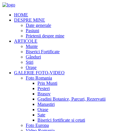
HOME
DESPRE MINE
Date generale
Pasiuni
Prietenii despre mine
ARTICOLE
Munte
Biserici Fortificate
Gânduri
Ştiri
Oraşe
GALERIE FOTO-VIDEO
Foto Romania
Prin Munti
Pesteri
Brasov
Gradini Botanice, Parcuri, Rezervatii
Manastiri
Orase
Sate
Biserici fortificate si cetati
Foto Europa
Video Romania