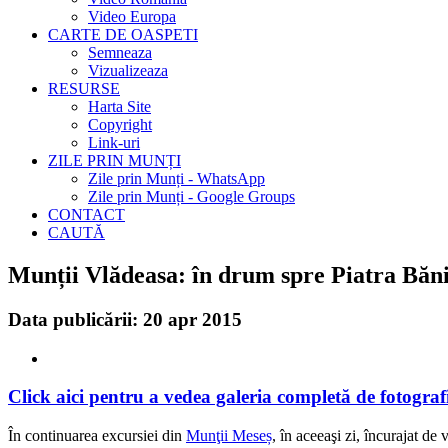
Video Europa
CARTE DE OASPETI
Semneaza
Vizualizeaza
RESURSE
Harta Site
Copyright
Link-uri
ZILE PRIN MUNȚI
Zile prin Munți - WhatsApp
Zile prin Munți - Google Groups
CONTACT
CAUTĂ
Munții Vlădeasa: în drum spre Piatra Băn
Data publicării: 20 apr 2015
Click aici pentru a vedea galeria completă de fotografi
În continuarea excursiei din
Munţii Meseș
, în aceeaşi zi, încurajat de