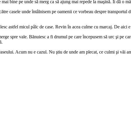
ce mai bine pe unde să merg ca să ajung mai repede la maşină. Îi dă o mâ
e către casele unde întâlnisem pe oamenii ce vorbeau despre transportul
lesc astfel micul pâlc de case. Revin în acea culme cu marcaj. De aici e
rge spre vale. Bănuiesc a fi drumul pe care începusem să urc şi pe car
ă.
traseului. Acum nu e cazul. Nu ştiu de unde am plecat, ce culmi şi văi am 