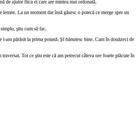
nă de ajutor fiica ei care are mintea mai ordonată.
 de lemne. La un moment dat însă găsesc o potecă ce merge spre un
 simplu, ştiu cum să fac.
e l-am părăsit la prima poiană. ŞI bănuiesc bine. Cam în douăzeci de
traversat. Tot ce ştiu este că am petrecut câteva ore foarte plăcute în