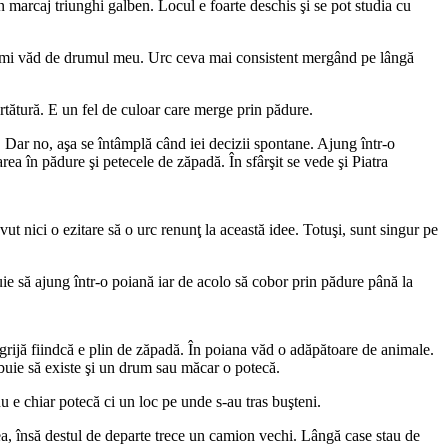
n marcaj triunghi galben. Locul e foarte deschis şi se pot studia cu
şi îmi văd de drumul meu. Urc ceva mai consistent mergând pe lângă
rtătură. E un fel de culoar care merge prin pădure.
. Dar no, aşa se întâmplă când iei decizii spontane. Ajung într-o
ea în pădure şi petecele de zăpadă. În sfârşit se vede şi Piatra
t nici o ezitare să o urc renunţ la această idee. Totuşi, sunt singur pe
e să ajung într-o poiană iar de acolo să cobor prin pădure până la
grijă fiindcă e plin de zăpadă. În poiana văd o adăpătoare de animale.
rebuie să existe şi un drum sau măcar o potecă.
u e chiar potecă ci un loc pe unde s-au tras buşteni.
a, însă destul de departe trece un camion vechi. Lângă case stau de