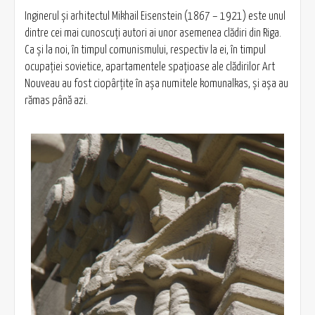
Inginerul și arhitectul Mikhail Eisenstein (1867 – 1921) este unul
dintre cei mai cunoscuți autori ai unor asemenea clădiri din Riga.
Ca și la noi, în timpul comunismului, respectiv la ei, în timpul
ocupației sovietice, apartamentele spațioase ale clădirilor Art
Nouveau au fost ciopârțite în așa numitele komunalkas, și așa au
rămas până azi.