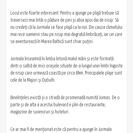
Locul este foarte interesant. Pentru a ajunge pe plajă trebuie să
traversezi mai întâi o pădure de pini şi abia apoi dai de nisip. Să
nu credeţi că la Jurmala se face plajă ca la noi. Din cauza climatului
mai rece oamenii stau pe nisip mai degrabă îmbrăcaţi, iar cei care
se aventurează în Marea Baltică sunt chiar puţini.
Jurmala înseamnă în limba letonă malul mării şi este formată
dintr-o salbă de mici oraşele situate de-a lungul unei limbi înguste
de nisip care urmează coastă pe circa 8km. Principalele plaje sunt
cele de la Majori şi Dubulti.
Bineînţeles există şi o stradă de promenadă numită Jomas. De o
parte şi de alta a acestui bulevard e plin de restaurante,
magazine de suveniruri şi hoteluri.
Ce ar mai fi de menţionat este că pentru a ajunge în Jurmala