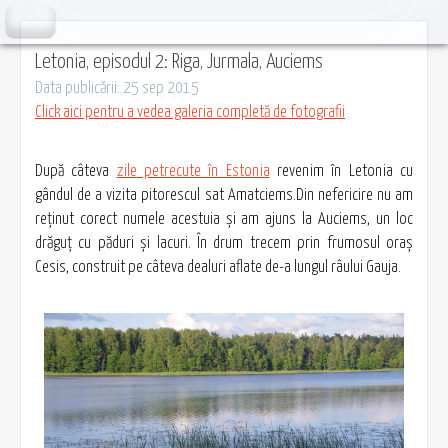
Letonia, episodul 2: Riga, Jurmala, Auciems
Data publicării: 25 sep 2015
Click aici pentru a vedea galeria completă de fotografii
După câteva
zile petrecute în Estonia
revenim în Letonia cu
gândul de a vizita pitorescul sat Amatciems.Din nefericire nu am
reţinut corect numele acestuia şi am ajuns la Auciems, un loc
drăguţ cu păduri şi lacuri. În drum trecem prin frumosul oraş
Cesis, construit pe câteva dealuri aflate de-a lungul râului Gauja.