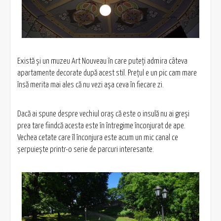
Există şi un muzeu Art Nouveau în care puteţi admira câteva
apartamente decorate după acest stil. Preţul e un pic cam mare
însă merita mai ales că nu vezi aşa ceva în fiecare zi.
Dacă ai spune despre vechiul oraş că este o insulă nu ai greşi
prea tare fiindcă acesta este în întregime înconjurat de ape.
Vechea cetate care îl înconjura este acum un mic canal ce
şerpuieşte printr-o serie de parcuri interesante.