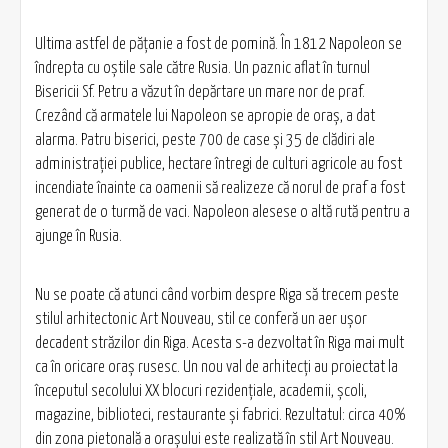
Ultima astfel de păţanie a fost de pomină. În 1812 Napoleon se
îndrepta cu oștile sale către Rusia. Un paznic aflat în turnul
Bisericii Sf. Petru a văzut în depărtare un mare nor de praf.
Crezând că armatele lui Napoleon se apropie de oraş, a dat
alarma. Patru biserici, peste 700 de case şi 35 de clădiri ale
administraţiei publice, hectare întregi de culturi agricole au fost
incendiate înainte ca oamenii să realizeze că norul de praf a fost
generat de o turmă de vaci. Napoleon alesese o altă rută pentru a
ajunge în Rusia.
Nu se poate că atunci când vorbim despre Riga să trecem peste
stilul arhitectonic Art Nouveau, stil ce conferă un aer uşor
decadent străzilor din Riga. Acesta s-a dezvoltat în Riga mai mult
ca în oricare oraş rusesc. Un nou val de arhitecţi au proiectat la
începutul secolului XX blocuri rezidenţiale, academii, şcoli,
magazine, biblioteci, restaurante şi fabrici. Rezultatul: circa 40%
din zona pietonală a oraşului este realizată în stil Art Nouveau.