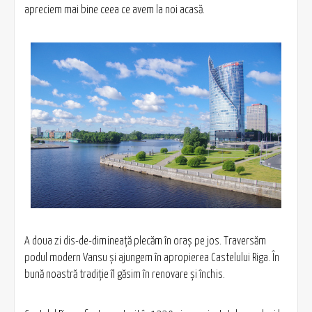
apreciem mai bine ceea ce avem la noi acasă.
A doua zi dis-de-dimineaţă plecăm în oraş pe jos. Traversăm
podul modern Vansu şi ajungem în apropierea Castelului Riga. În
bună noastră tradiţie îl găsim în renovare şi închis.