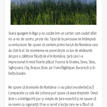
Seara ajungem în Riga şi ne cazăm într-un cartier cam ciudat aflat
vis-a-vis de centru, peste râu. Tipul de la pensiune ne întâmpină
cu entuziasm. Ne spune că suntem primii turişti din România care
au stat la el. De asemenea ne povesteşte cu lux de amănunte
despre o călătorie făcută de el în România, ţară care l-a
impresionat în mod foarte plăcut. Fusese la Oradea, Deva, Sibiu,
Sighişoara, Cluj, Braşov, Bran, pe Transfăgărășan, Bucureşti şi în
Delta Dunării.
Ne spune că drumurile din România i s-au părut excelente(sic!).
Comparativ cu cele din Letonia pot spune că avea dreptate. Omul
ăsta s-a îndrăgostit pur şi simplu de ţara noastră şi ne spune că
va reveni cu siguranţă. El ne-a servit o lecţie care ne-a făcut să