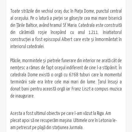
Toate străzile din vechiul oraş duc în Piaţa Dome, punctul central
al oraşului. Pe o latură a pieţei se găseşte cea mai mare biserică
din Ţările Baltice, având hramul Sf. Maria. Catedrala este construită
din cărămidă roşie începând cu anul 1211. Iniatiatorul
construcţiei a fost episcopul Albert care este şi înmormântat în
interiorul catedralei.
Plăcile, mormintele şi pietrele funerare din interior ne arată cât de
nemţesc a rămas de fapt oraşul indiferent de cine l-a stăpânit. În
catedrala Dome există o orgă cu 6768 tuburi care la momentul
terminării sale era între cele mai mari din lume. Țarul însuşi a
donat bani pentru această orgă iar Franz Liszt a compus muzica
de inaugurare.
Acesta a fost ultimul obiectiv pe care l-am văzut la Riga. Am
plecat apoi să ne recuperăm maşina. Ultimele ore în Letonia le-
am petrecut pe plajă din staţiunea Jurmala.