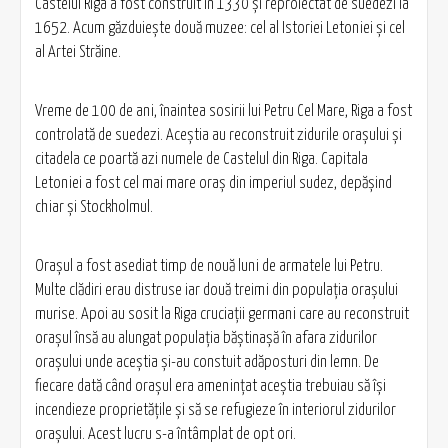
Castelul Riga a fost construit în 1330 şi reproiectat de suedezi la
1652. Acum găzduieşte două muzee: cel al Istoriei Letoniei şi cel
al Artei Străine.
Vreme de 100 de ani, înaintea sosirii lui Petru Cel Mare, Riga a fost
controlată de suedezi. Aceştia au reconstruit zidurile oraşului şi
citadela ce poartă azi numele de Castelul din Riga. Capitala
Letoniei a fost cel mai mare oraş din imperiul sudez, depăşind
chiar şi Stockholmul.
Oraşul a fost asediat timp de nouă luni de armatele lui Petru.
Multe clădiri erau distruse iar două treimi din populaţia oraşului
murise. Apoi au sosit la Riga cruciaţii germani care au reconstruit
oraşul însă au alungat populaţia băştinaşă în afara zidurilor
oraşului unde aceştia şi-au constuit adăposturi din lemn. De
fiecare dată când oraşul era ameninţat aceştia trebuiau să îşi
incendieze proprietăţile şi să se refugieze în interiorul zidurilor
oraşului. Acest lucru s-a întâmplat de opt ori.