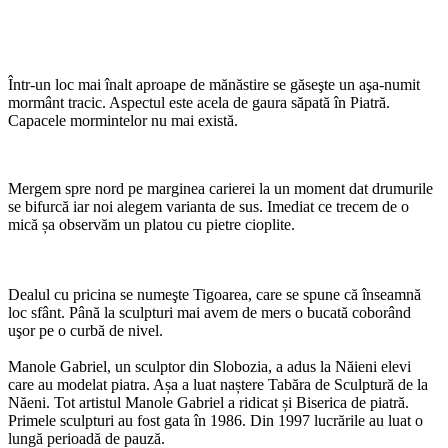
Într-un loc mai înalt aproape de mănăstire se găseşte un aşa-numit
mormânt tracic. Aspectul este acela de gaura săpată în Piatră.
Capacele mormintelor nu mai există.
Mergem spre nord pe marginea carierei la un moment dat drumurile
se bifurcă iar noi alegem varianta de sus. Imediat ce trecem de o
mică șa observăm un platou cu pietre cioplite.
Dealul cu pricina se numeşte Tigoarea, care se spune că înseamnă
loc sfânt. Până la sculpturi mai avem de mers o bucată coborând
uşor pe o curbă de nivel.
Manole Gabriel, un sculptor din Slobozia, a adus la Năieni elevi
care au modelat piatra. Așa a luat naștere Tabăra de Sculptură de la
Năeni. Tot artistul Manole Gabriel a ridicat și Biserica de piatră.
Primele sculpturi au fost gata în 1986. Din 1997 lucrările au luat o
lungă perioadă de pauză.