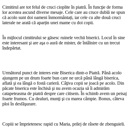
Cimitirul are tot felul de cruci cioplite în piatră. În funcţie de forma
lor acestea ascund diverse mesaje. Cele care au cruce dublă ne spun
că acolo sunt doi oameni înmormântați, iar cele cu alte două cruci
laterale ne arată că aparțin unei mame cu doi copii.
În mijlocul cimitirului se găsesc ruinele vechii biserici. Locul în sine
este interesant şi are aşa o aură de mister, de întâlnire cu un trecut
îndepărtat.
Următorul punct de interes este Biserica dintr-o Piatră. Până acolo
ajungem pe un drum foarte bun care ne urcă până lângă biserica,
aflată şi ea lângă o fostă carieră. Câţiva copii se joacă pe acolo. Din
păcate biserica este închisă şi nu avem ocazia să îi admirăm
catapeteasma de piatră despre care citisem. În schimb avem un peisaj
foarte frumos. Cu dealuri, munţi şi cu marea câmpie. Bonus, câteva
ploi în desfăşurare.
Copiii se împrietenesc rapid cu Maria, prilej de râsete de zbenguieli.