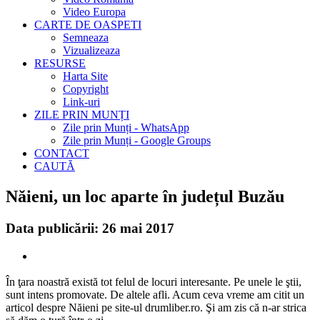
Video Europa
CARTE DE OASPETI
Semneaza
Vizualizeaza
RESURSE
Harta Site
Copyright
Link-uri
ZILE PRIN MUNȚI
Zile prin Munți - WhatsApp
Zile prin Munți - Google Groups
CONTACT
CAUTĂ
Năieni, un loc aparte în județul Buzău
Data publicării: 26 mai 2017
În ţara noastră există tot felul de locuri interesante. Pe unele le ştii,
sunt intens promovate. De altele afli. Acum ceva vreme am citit un
articol despre Năieni pe site-ul drumliber.ro. Şi am zis că n-ar strica