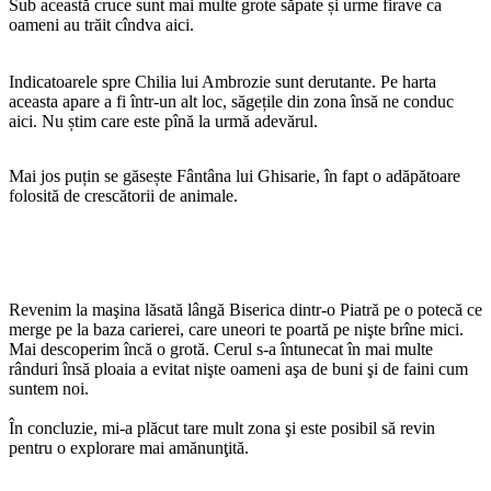
Sub această cruce sunt mai multe grote săpate și urme firave ca
oameni au trăit cîndva aici.
Indicatoarele spre Chilia lui Ambrozie sunt derutante. Pe harta
aceasta apare a fi într-un alt loc, săgețile din zona însă ne conduc
aici. Nu știm care este pînă la urmă adevărul.
Mai jos puțin se găsește Fântâna lui Ghisarie, în fapt o adăpătoare
folosită de crescătorii de animale.
Revenim la maşina lăsată lângă Biserica dintr-o Piatră pe o potecă ce
merge pe la baza carierei, care uneori te poartă pe nişte brîne mici.
Mai descoperim încă o grotă. Cerul s-a întunecat în mai multe
rânduri însă ploaia a evitat nişte oameni aşa de buni şi de faini cum
suntem noi.
În concluzie, mi-a plăcut tare mult zona şi este posibil să revin
pentru o explorare mai amănunţită.