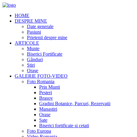
HOME
DESPRE MINE
Date generale
Pasiuni
Prietenii despre mine
ARTICOLE
Munte
Biserici Fortificate
Gânduri
Ştiri
Oraşe
GALERIE FOTO-VIDEO
Foto Romania
Prin Munti
Pesteri
Brasov
Gradini Botanice, Parcuri, Rezervatii
Manastiri
Orase
Sate
Biserici fortificate si cetati
Foto Europa
Video Romania