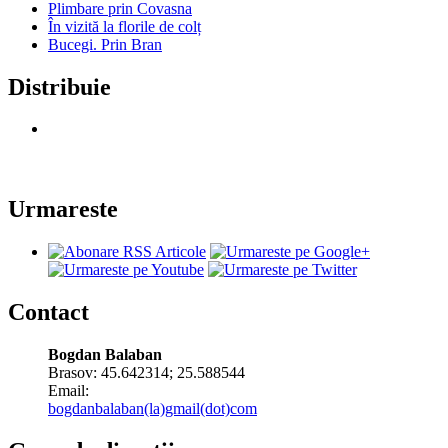
Plimbare prin Covasna
În vizită la florile de colț
Bucegi. Prin Bran
Distribuie
Urmareste
Contact
Bogdan Balaban
Brasov:
45.642314
;
25.588544
Email:
bogdanbalaban(la)gmail(dot)com