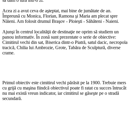
să dăm o tură într-o zi.
Acea zi a avut ceva de aşteptat, mai bine de jumătate de an.
Împreună cu Monica, Florian, Ramona şi Maria am plecat spre
Năieni. Am folosit drumul Braşov - Ploieşti - Săhăteni - Naieni.
Ajunşi în centrul localităţii de destinaţie ne oprim să studiem un
panou informativ. În zonă sunt prezentate o serie de obiective:
Cimitirul vechi din sat, Biserica dintr-o Piatră, satul dacic, necropola
tracică, Chilia lui Ambrozie, Grote, Tabăra de Sculptură, diverse
crame.
Primul obiectiv este cimitirul vechi părăsit pe la 1900. Trebuie mers
cu grijă cu maşina fiindcă obiectivul poate fi ratat cu succes întrucât
nu mai există vreun indicator, iar cimitirul se găseşte pe o stradă
secundară.