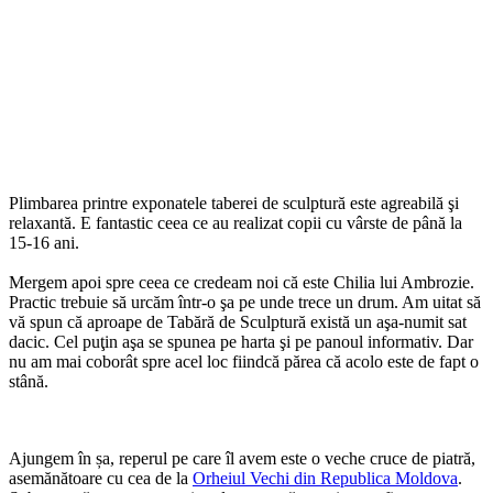
Plimbarea printre exponatele taberei de sculptură este agreabilă şi
relaxantă. E fantastic ceea ce au realizat copii cu vârste de până la
15-16 ani.
Mergem apoi spre ceea ce credeam noi că este Chilia lui Ambrozie.
Practic trebuie să urcăm într-o şa pe unde trece un drum. Am uitat să
vă spun că aproape de Tabără de Sculptură există un aşa-numit sat
dacic. Cel puţin aşa se spunea pe harta şi pe panoul informativ. Dar
nu am mai coborât spre acel loc fiindcă părea că acolo este de fapt o
stână.
Ajungem în șa, reperul pe care îl avem este o veche cruce de piatră,
asemănătoare cu cea de la
Orheiul Vechi din Republica Moldova
.