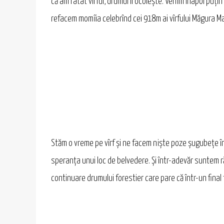
că am ratat vîrful, drumul îl ocolește. Venim înapoi puți
refacem momîia celebrînd cei 918m ai vîrfului Măgura M
Stăm o vreme pe vîrf și ne facem niște poze șugubețe în 
speranța unui loc de belvedere. Și într-adevăr suntem 
continuare drumului forestier care pare că într-un fina