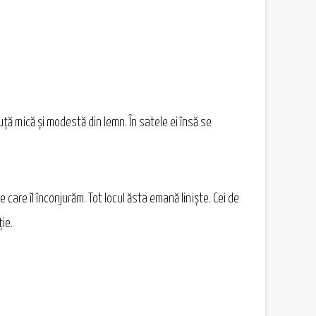
uță mică și modestă din lemn. În satele ei însă se
care îl înconjurăm. Tot locul ăsta emană liniște. Cei de
ție.