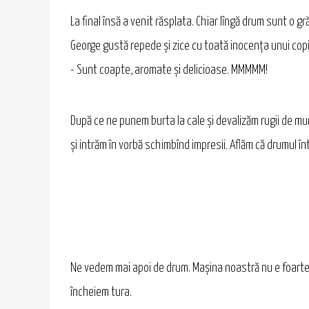
La final însă a venit răsplata. Chiar lîngă drum sunt o g
George gustă repede și zice cu toată inocența unui copil
- Sunt coapte, aromate și delicioase. MMMMM!
După ce ne punem burta la cale și devalizăm rugii de m
și intrăm în vorbă schimbînd impresii. Aflăm că drumul în
Ne vedem mai apoi de drum. Mașina noastră nu e foarte d
încheiem tura.