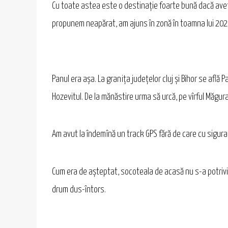
Cu toate astea este o destinație foarte bună dacă aveți 
propunem neapărat, am ajuns în zonă în toamna lui 202
Panul era așa. La granița județelor cluj și Bihor se află
Hozevitul. De la mănăstire urma să urcă, pe vîrful Măgura 
Am avut la îndemînă un track GPS fără de care cu siguranț
Cum era de așteptat, socoteala de acasă nu s-a potrivit 
drum dus-întors.