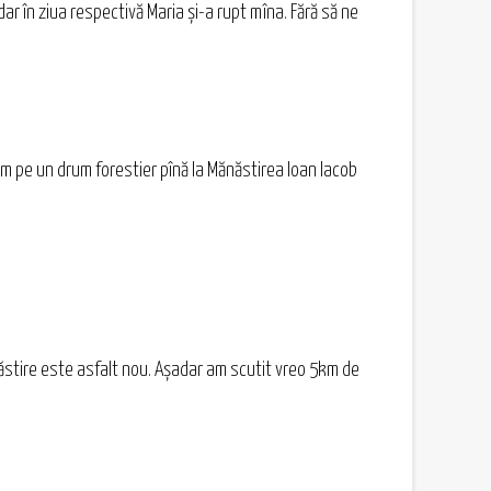
ar în ziua respectivă Maria și-a rupt mîna. Fără să ne
gem pe un drum forestier pînă la Mănăstirea Ioan Iacob
ănăstire este asfalt nou. Așadar am scutit vreo 5km de