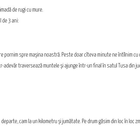
rămadă de rugi cu mure.
 de 3 ani:
ure pornim spre mașina noastră. Peste doar cîteva minute ne întîlnim cu
tr-adevăr traversează muntele și ajunge într-un final în satul Tusa din jud
eparte, cam la un kilometru și jumătate. Pe drum găsim din loc în loc zm