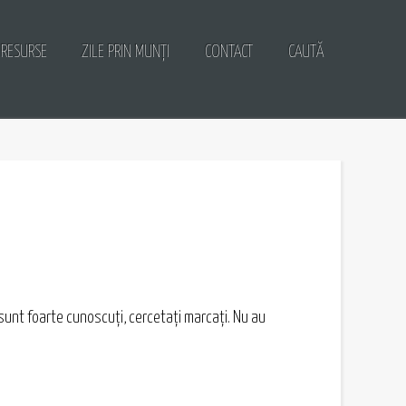
RESURSE
ZILE PRIN MUNȚI
CONTACT
CAUTĂ
 sunt foarte cunoscuți, cercetați marcați. Nu au