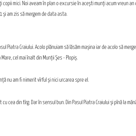
copii mici. Noi aveam în plan o excursie în acești munți acum vreun an d
1 și am zis să mergem de data asta.
 Pasul Piatra Craiului. Acolo plănuiam să lăsăm mașina iar de acolo să mer
Mare, cel mai înalt din Munții Șes - Plopiș.
ă nu am fi nimerit vîrful și nici urcarea spre el.
cu cea din tîrg. Dar în sensul bun. Din Pasul Piatra Craiului și pînă la m