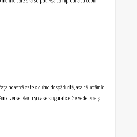
t o momîie care s-a surpat. Așa că împreună cu copiii
n fața noastră este o culme despădurită, așa că urcăm în
 diverse plaiuri și case singuratice. Se vede bine și