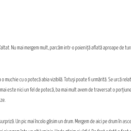
altat. Nu mai mergem mult, parcăm intr-o poieniță aflată aproape de turn
o muchie cu o potecă abia vizibilă. Totuși poate fi urmărită. Se urcă rel
 mai este nici un fel de potecă, ba mai mult avem de traversat o porțiune 
nze.
 surpriză. Un pic mai încolo găsim un drum. Mergem de aici pe drum în a