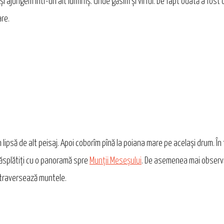
n și ajungem într-un alt luminiș. Unde găsim și vîrful. De fapt odată a fos
are.
lipsă de alt peisaj. Apoi coborîm pînă la poiana mare pe același drum. Î
răsplătiți cu o panoramă spre
Munții Meseșului
. De asemenea mai observăm
l traversează muntele.