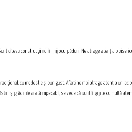
nt cîteva construcții noi în mijlocul pădurii. Ne atrage atenția o biseric
adițional, cu modestie și bun gust. Afară ne mai atrage atenția un lac pe 
ăstirii și grădinile arată impecabil, se vede că sunt îngrijite cu multă aten