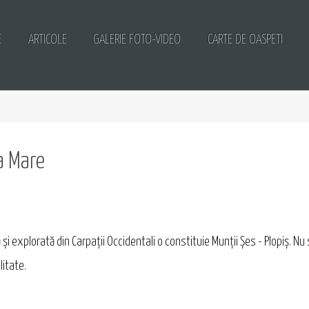
E
ARTICOLE
GALERIE FOTO-VIDEO
CARTE DE OASPETI
a Mare
i explorată din Carpații Occidentali o constituie Munții Șes - Plopiș. Nu
litate.