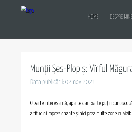
HOME
DESPRE MIN
Munții Șes-Plopiș: Vîrful Măgur
Data publicării: 02 nov 2021
O parte interesantă, aparte dar foarte puțin cunoscută ș
altitudini impresionante și nici prea multe zone cu vizibi