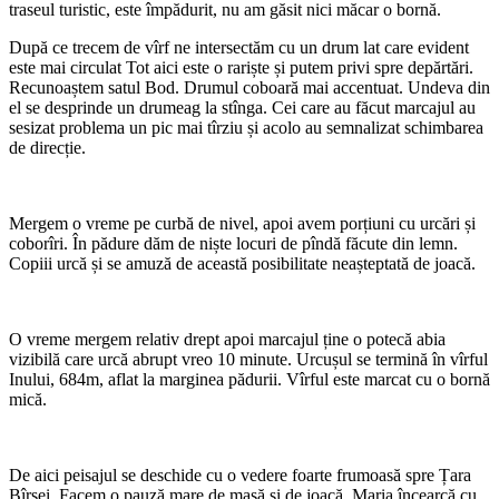
traseul turistic, este împădurit, nu am găsit nici măcar o bornă.
După ce trecem de vîrf ne intersectăm cu un drum lat care evident
este mai circulat Tot aici este o rariște și putem privi spre depărtări.
Recunoaștem satul Bod. Drumul coboară mai accentuat. Undeva din
el se desprinde un drumeag la stînga. Cei care au făcut marcajul au
sesizat problema un pic mai tîrziu și acolo au semnalizat schimbarea
de direcție.
Mergem o vreme pe curbă de nivel, apoi avem porțiuni cu urcări și
coborîri. În pădure dăm de niște locuri de pîndă făcute din lemn.
Copiii urcă și se amuză de această posibilitate neașteptată de joacă.
O vreme mergem relativ drept apoi marcajul ține o potecă abia
vizibilă care urcă abrupt vreo 10 minute. Urcușul se termină în vîrful
Inului, 684m, aflat la marginea pădurii. Vîrful este marcat cu o bornă
mică.
De aici peisajul se deschide cu o vedere foarte frumoasă spre Țara
Bîrsei. Facem o pauză mare de masă și de joacă. Maria încearcă cu