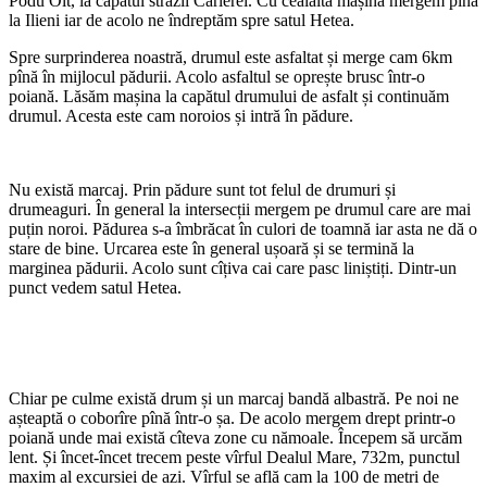
Podu Olt, la capătul străzii Carierei. Cu cealaltă mașină mergem pînă
la Ilieni iar de acolo ne îndreptăm spre satul Hetea.
Spre surprinderea noastră, drumul este asfaltat și merge cam 6km
pînă în mijlocul pădurii. Acolo asfaltul se oprește brusc într-o
poiană. Lăsăm mașina la capătul drumului de asfalt și continuăm
drumul. Acesta este cam noroios și intră în pădure.
Nu există marcaj. Prin pădure sunt tot felul de drumuri și
drumeaguri. În general la intersecții mergem pe drumul care are mai
puțin noroi. Pădurea s-a îmbrăcat în culori de toamnă iar asta ne dă o
stare de bine. Urcarea este în general ușoară și se termină la
marginea pădurii. Acolo sunt cîțiva cai care pasc liniștiți. Dintr-un
punct vedem satul Hetea.
Chiar pe culme există drum și un marcaj bandă albastră. Pe noi ne
așteaptă o coborîre pînă într-o șa. De acolo mergem drept printr-o
poiană unde mai există cîteva zone cu nămoale. Începem să urcăm
lent. Și încet-încet trecem peste vîrful Dealul Mare, 732m, punctul
maxim al excursiei de azi. Vîrful se află cam la 100 de metri de