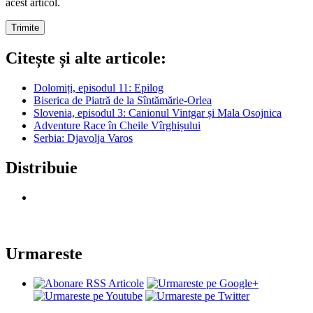
acest articol.
Citește și alte articole:
Dolomiți, episodul 11: Epilog
Biserica de Piatră de la Sîntămărie-Orlea
Slovenia, episodul 3: Canionul Vintgar și Mala Osojnica
Adventure Race în Cheile Vîrghișului
Serbia: Djavolja Varos
Distribuie
Urmareste