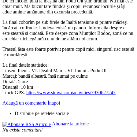
De ici încolo, pînă la mașina din Podu Olt știm drumul. Nu mai este
chiar mult. Mă bucur tare fiindcă și copiii recunosc locurile și își
aduc aminte amănunte din excursia precedentă.
La final coborîm pe sub firele de înaltă tensiune și printre măcieși
încărcați cu fructe. Undeva există un panou. Informația despre el
este ștearsă și ciudată. Este despre zona Munților Bodoc, zonă ce nu
are chiar nici legătură cu unde ne aflăm noi acum.
Traseul ăsta este foarte potrivit pentru copii mici, singurul risc este să
te murdărești.
La final datele statistice:
Traseu: Ilieni - Vf. Dealul Mare - Vf. Inului - Podu Olt
Marcaj: bandă albastră, însă numai pe culme
Durată: 5 ore
Distanță: 10 km
Track GPS:
https://www.strava.com/activities/7930627247
Adaugă un comentariu
Înapoi
Distribuie pe retelele sociale
Abonare la articole
Nu exista comentarii