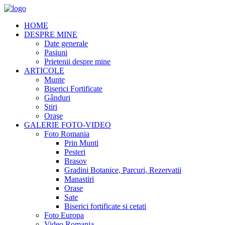
HOME
DESPRE MINE
Date generale
Pasiuni
Prietenii despre mine
ARTICOLE
Munte
Biserici Fortificate
Gânduri
Ştiri
Oraşe
GALERIE FOTO-VIDEO
Foto Romania
Prin Munti
Pesteri
Brasov
Gradini Botanice, Parcuri, Rezervatii
Manastiri
Orase
Sate
Biserici fortificate si cetati
Foto Europa
Video Romania