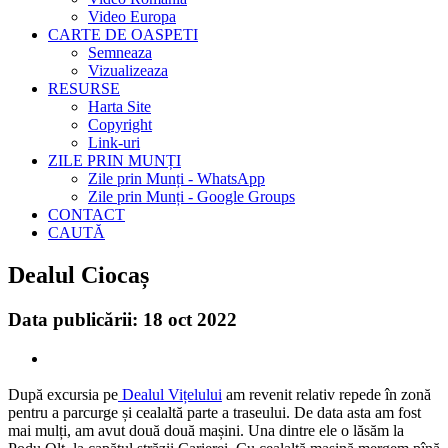
Video Europa
CARTE DE OASPETI
Semneaza
Vizualizeaza
RESURSE
Harta Site
Copyright
Link-uri
ZILE PRIN MUNȚI
Zile prin Munți - WhatsApp
Zile prin Munți - Google Groups
CONTACT
CAUTĂ
Dealul Ciocaș
Data publicării: 18 oct 2022
După excursia pe
Dealul Vițelului
am revenit relativ repede în zonă
pentru a parcurge și cealaltă parte a traseului. De data asta am fost
mai mulți, am avut două două mașini. Una dintre ele o lăsăm la