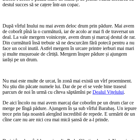
destul succes să se cațere într-un copac.
După vîrful Inului nu mai avem deloc drum prin pădure. Mai avem
de coborît pînă la o curmătură, iar de acolo ar mai fi de traversat un
deal. La vale mergem voinicește, avem drum și marcaj destul de rar.
Din curmătură însă trebuie să ne descurcăm fără potecă pentru a nu
face un ocol inutil. Astfel mergem în urcare printre ierburi mai mari
și multe mușuroaie de cîrtiță. Mergem înspre pădure și ajungem
iarăși pe un drum.
Nu mai este multe de urcat, în zonă mai există un vîrf proeminent.
Nu știu din păcate numele lui. Dar de pe el se vede bine traseul
parcurs de noi în urmă cu cîteva săptămîni pe
Dealul Vițelului
.
De aici încolo nu mai avem marcaj dar coborîm pe un drum clar ce
merge pe lîngă pădure. Ajungem în șa sub vîrful Barabaș. Un iepure
trece prin fața noastră alergînd incredibil de repede. E urmărit de un
cîine care nu are nici cea mai mică șansă de a-l prinde.