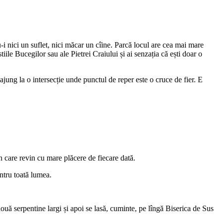
i nici un suflet, nici măcar un cîine. Parcă locul are cea mai mare
stiile Bucegilor sau ale Pietrei Craiului și ai senzația că ești doar o
ajung la o intersecție unde punctul de reper este o cruce de fier. E
n care revin cu mare plăcere de fiecare dată.
ntru toată lumea.
uă serpentine largi și apoi se lasă, cuminte, pe lîngă Biserica de Sus