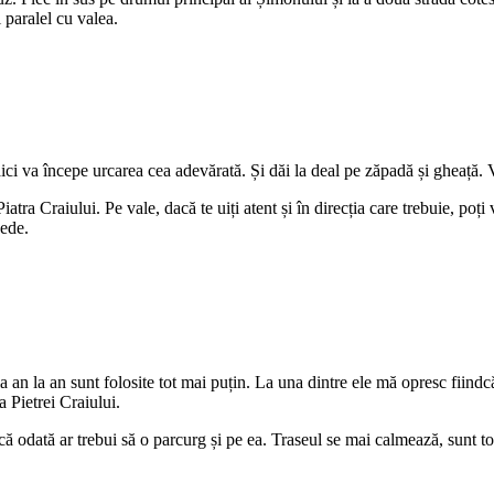
 paralel cu valea.
ici va începe urcarea cea adevărată. Și dăi la deal pe zăpadă și gheață
Piatra Craiului. Pe vale, dacă te uiți atent și în direcția care trebuie, 
pede.
la an la an sunt folosite tot mai puțin. La una dintre ele mă opresc fiindc
 Pietrei Craiului.
dată ar trebui să o parcurg și pe ea. Traseul se mai calmează, sunt tot f