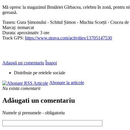
Mă opresc la magazinul Brutăriei Gîrbacea, celebru în zonă, pentru nișt
geroasă.
Traseu: Gura Șimonului - Schitul Șimon - Muchia Scorții - Crucea de 
Marcaj: nemarcat
Durata: aproximativ 3 ore
Track GPS:
https://www.strava.com/activities/13705147530
Adaugă un comentariu
Înapoi
Distribuie pe retelele sociale
Abonare la articole
Nu exista comentarii
Adăugati un comentariu
Numele și prenumele - obligatoriu