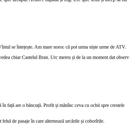
. Vîntul se întețește. Am mare noroc că pot urma niște urme de ATV.
poți vedea chiar Castelul Bran. Urc mereu și de la un moment dat observ
ă în față are o băncuță. Profit și mănînc ceva cu ochii spre crestele
elul de pasaje în care alternează urcările și coborîrile.