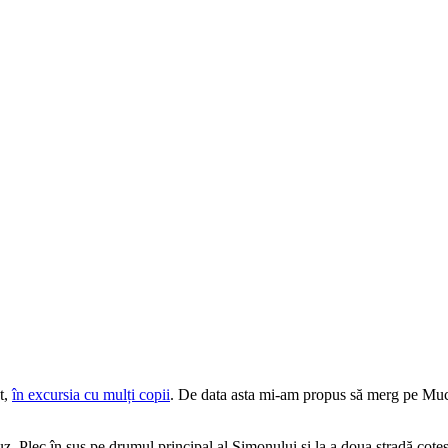
t,
în excursia cu mulți copii
. De data asta mi-am propus să merg pe Muchia
z. Plec în sus pe drumul principal al Șimonului și la a doua stradă cotes