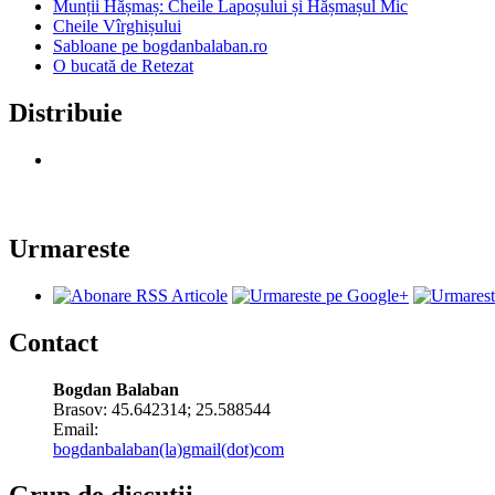
Munții Hășmaș: Cheile Lapoșului și Hășmașul Mic
Cheile Vîrghișului
Sabloane pe bogdanbalaban.ro
O bucată de Retezat
Distribuie
Urmareste
Contact
Bogdan Balaban
Brasov:
45.642314
;
25.588544
Email:
bogdanbalaban(la)gmail(dot)com