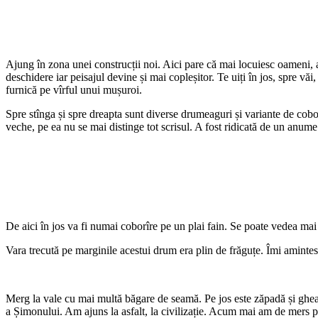
Ajung în zona unei construcții noi. Aici pare că mai locuiesc oameni, a
deschidere iar peisajul devine și mai copleșitor. Te uiți în jos, spre văi,
furnică pe vîrful unui mușuroi.
Spre stînga și spre dreapta sunt diverse drumeaguri și variante de cobor
veche, pe ea nu se mai distinge tot scrisul. A fost ridicată de un an
De aici în jos va fi numai coborîre pe un plai fain. Se poate vedea mai 
Vara trecută pe marginile acestui drum era plin de frăguțe. Îmi amintes
Merg la vale cu mai multă băgare de seamă. Pe jos este zăpadă și gheaț
a Șimonului. Am ajuns la asfalt, la civilizație. Acum mai am de mers p