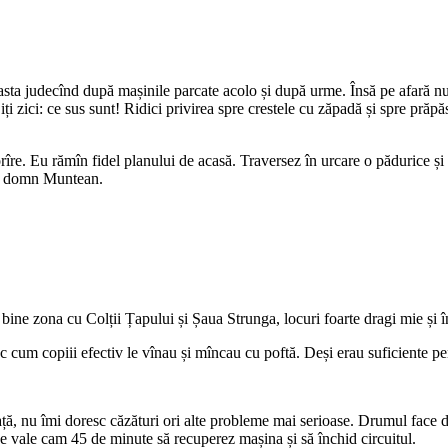
sta judecînd după mașinile parcate acolo și după urme. Însă pe afară nu-
 iți zici: ce sus sunt! Ridici privirea spre crestele cu zăpadă și spre prăpă
îre. Eu rămîn fidel planului de acasă. Traversez în urcare o pădurice și 
ume domn Muntean.
bine zona cu Colții Țapului și Șaua Strunga, locuri foarte dragi mie și î
c cum copiii efectiv le vînau și mîncau cu poftă. Deși erau suficiente pe
ă, nu îmi doresc căzături ori alte probleme mai serioase. Drumul face do
e vale cam 45 de minute să recuperez mașina și să închid circuitul.