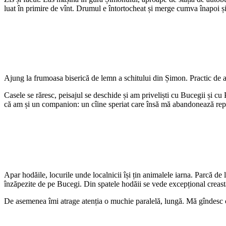
luat în primire de vînt. Drumul e întortocheat și merge cumva înapoi și
Ajung la frumoasa biserică de lemn a schitului din Șimon. Practic de a
Casele se răresc, peisajul se deschide și am priveliști cu Bucegii și cu 
că am și un companion: un cîine speriat care însă mă abandonează re
Apar hodăile, locurile unde localnicii își țin animalele iarna. Parcă de 
înzăpezite de pe Bucegi. Din spatele hodăii se vede excepțional creasta
De asemenea îmi atrage atenția o muchie paralelă, lungă. Mă gîndesc că o