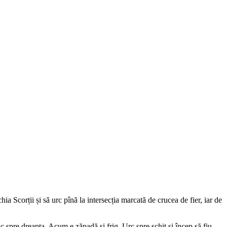
 Scorții și să urc pînă la intersecția marcată de crucea de fier, iar de
c spre dreapta. Acum e zăpadă și frig. Urc spre schit și încep să fiu