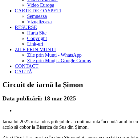
Video Europa
CARTE DE OASPETI
Semneaza
Vizualizeaza
RESURSE
Harta Site
Copyright
Link-uri
ZILE PRIN MUNȚI
Zile prin Munți - WhatsApp
Zile prin Munți - Google Groups
CONTACT
CAUTĂ
Circuit de iarnă la Șimon
Data publicării: 18 mar 2025
Iarna lui 2025 mi-a adus prilejul de a continua ruta începută anul trecu
acolo să cobor la Biserica de Sus din Șimon.
Zis și făcut. Las mașina în gura Șimonului, aproape de stația de autobu