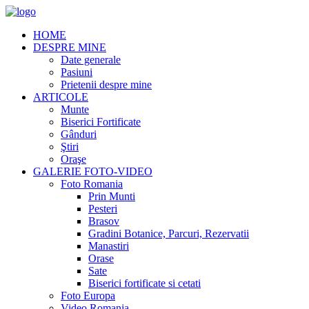
HOME
DESPRE MINE
Date generale
Pasiuni
Prietenii despre mine
ARTICOLE
Munte
Biserici Fortificate
Gânduri
Ştiri
Oraşe
GALERIE FOTO-VIDEO
Foto Romania
Prin Munti
Pesteri
Brasov
Gradini Botanice, Parcuri, Rezervatii
Manastiri
Orase
Sate
Biserici fortificate si cetati
Foto Europa
Video Romania