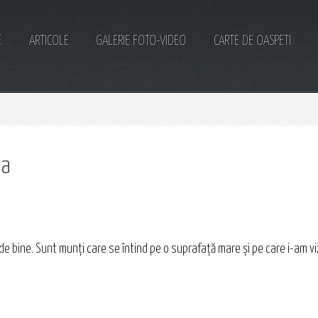
E
ARTICOLE
GALERIE FOTO-VIDEO
CARTE DE OASPETI
ia
i de bine. Sunt munți care se întind pe o suprafață mare și pe care i-am viz