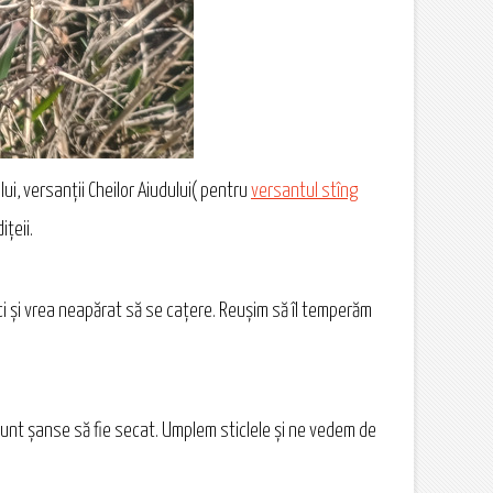
ului, versanții Cheilor Aiudului( pentru
versantul stîng
ițeii.
ci și vrea neapărat să se cațere. Reușim să îl temperăm
unt șanse să fie secat. Umplem sticlele și ne vedem de