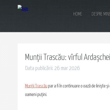
HOME
DESPRE MIN
Munții Trascău: vîrful Ardașche
Data publicării: 26 mar 2026
Munții Trascău
par a fi în continuare o oază de liniște ș
oameni puțini.