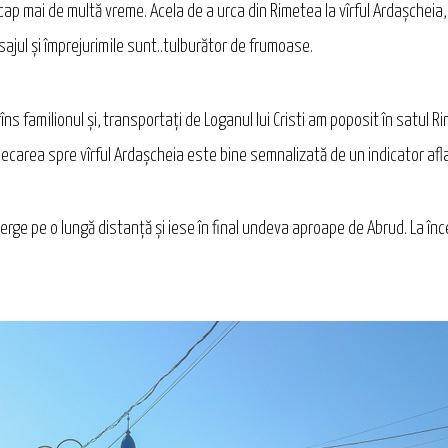
p mai de multă vreme. Acela de a urca din Rimetea la vîrful Ardaşcheia, 1
sajul și împrejurimile sunt..tulburător de frumoase.
ns familionul și, transportați de Loganul lui Cristi am poposit în satul 
Plecarea spre vîrful Ardaşcheia este bine semnalizată de un indicator aflat 
rge pe o lungă distanță și iese în final undeva aproape de Abrud. La în