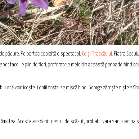
 de pădure. Pe partea cealaltă e spectacol:
Colții Trascăului
, Piatra Secui
 spectacol: e plin de flori, preferatele mele din această perioade fiind ded
i urcă voinicește. Copiii noștri se mișcă bine. George zărește niște stîn
 Rimetea. Acesta are debit destul de scăzut, probabil vara sau toamna s