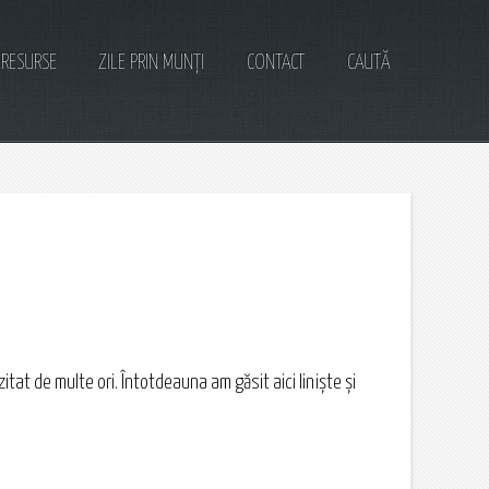
RESURSE
ZILE PRIN MUNȚI
CONTACT
CAUTĂ
itat de multe ori. Întotdeauna am găsit aici liniște și