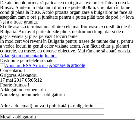
De aici încolo urmează partea cea mai grea a excursiei: întoarcerea la
Braşov. Suntem în faţa unui drum de peste 400km. Circulam în bune
condiţii până la Ruse. Acolo proasta organizare a bulgarilor ne face să
aşteptăm cam o oră şi jumătate pentru a putea plăti taxa de pod ( 4 leva
) şi a a trece graniţa.
Și uite așa s-a terminat una dintre cele mai frumoase excursii făcute în
Bulgaria. Am avut parte de zile pline, de drumuri lungi dar și de o
gașcă veselă și pusă pe văzut locuri faine.
În mod cert voi reveni în Bulgaria pentru trasee de munte dar și pentru
a vedea locuri în genul celor vizitate acum. Am făcut chiar și planuri
concrete, cu trasee, cu diverse obiective. Mai rămâne să apară ocazia.
Adaugă un comentariu
Înapoi
Distribuie pe retelele sociale
Abonare la articole
Comentarii: 1
Grigoras Alexandru
17 mai 2017 05:05:12
Foarte frumos !
Adăugati un comentariu
Numele și prenumele - obligatoriu
Adresa de email( nu va fi publicată ) - obligatoriu
Mesaj - obligatoriu