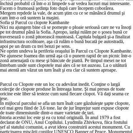
închisă probabil că într-o zi limpede s-ar vedea lucruri mai interesante.
Facem o frumoasă şedinţa foto după care începem coborârea.
Mergem repdede la vale, de acum ştim cu ce se mănâncă drumul şi
cam într-o oră suntem la maşini.
Sofia și Parcul cu clopote Kambanite
Nici nu ajungem bine că se porneşte o ploaie serioasă care ne va însoţi
pe tot drumul până la Sofia. Apropo, iarăşi rulăm pe o şosea bună ce
traversează o zonă pitorească muntoasă. Capitala bulgară şi-a finalizat
infrastructura ocolitoare, aşa că rulăm o bună bucată pe autostradă,
apoi pe un drum cu trei benzi pe sens.
Ne oprim undeva la periferia oraşului în Parcul cu Clopote Kambanite.
Ne ajunsese foamea din urmă aşa că o punem rapid de un picnic într-o
zonă amenajată cu mese şi băncute de piatră. Pe timpul mesei ne tot
întrebam unde sunt clopotele mai ales că se tot auzeau. La o uitătură
mai atentă am văzut un turn înalt şi era clar că suntem aproape.
Parcul cu Clopote este un loc cu adevărat inedit. Conţine o largă
colecţie de clopote produse în întreaga lume. Şi mai presus de toate
oricine este liber să testeze cum sună fiecare clopot. Vă daţi seama ce
iese.
În mijlocul parcului se afla un turn înalt care găzduieşte şapte clopote,
cel mai greu fiind de 3,6 tone. Iar de jur împrejur sunt expuse clopote
de toate dimensiunile dintr-o mare varietate de tari.
Istoria acestui loc este şi ea cu totul originală. În anul 1979 a fost
declarat de ONU, Anul Copilului. Lyudmila Zhivkova, fiica fostului
șef al statului comunist, a avut ideea construirii acestui monument. Cu
participarea mișcării copiilor UNESCO Banner of Peace, Monumentul