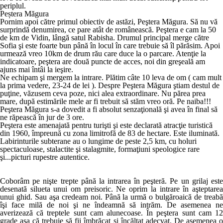
periplul.
Peștera Măgura
Pornim apoi către primul obiectiv de astăzi, Peştera Măgura. Să nu vă
surprindă denumirea, ce pare atât de românească. Peştera e cam la 50
de km de Vidin, lângă satul Rabisha. Drumul principal merge către
Sofia şi este foarte bun până în locul în care trebuie să îl părăsim. Apoi
urmează vreo 10km de drum rău care duce la o parcare. Atenţie la
indicatoare, peştera are două puncte de acces, noi din greşeală am
ajuns mai întâi la ieşire.
Ne echipam şi mergem la intrare. Plătim câte 10 leva de om ( cam mult
la prima vedere, 23-24 de lei ). Despre Peştera Măgura ştiam destul de
puţine, văzusem ceva poze, nici alea extraordinare. Nu părea prea
mare, după estimările mele ar fi trebuit să stăm vreo oră. Pe naiba!!!
Peştera Măgura s-a dovedit a fi absolut senzaţională şi avea în final să
ne răpească în jur de 3 ore.
Peştera este amenajată pentru turişti şi este declarată atracţie turistică
din 1960, împreună cu zona limitrofă de 83 de hectare. Este iluminată.
Labirinturile subterane au o lungime de peste 2,5 km, cu holuri
spectaculoase, stalactite şi stalagmite, formaţiuni speologice rare
şi...picturi rupestre autentice.
Coborâm pe nişte trepte până la intrarea în peşteră. Pe un grilaj este
desenată silueta unui om preisoric. Ne oprim la intrare în aşteptarea
unui ghid. Sau aşa credeam noi. Până la urmă o bulgăroaică de treabă
îşi face milă de noi şi ne îndeamnă să intrăm. De asemenea ne
averizează că treptele sunt cam alunecoase. În peştera sunt cam 12
grade aşa că trebuie să fii îmbrăcat şi încălţat adecvat. De asemenea o