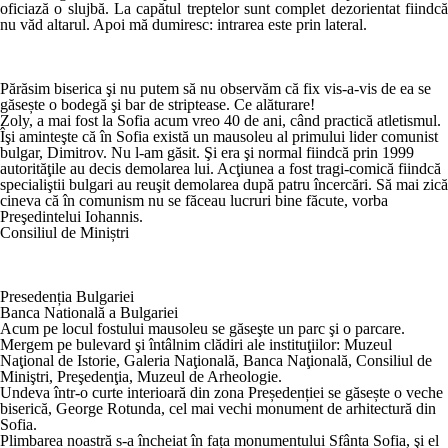
oficiază o slujbă. La capătul treptelor sunt complet dezorientat fiindcă
nu văd altarul. Apoi mă dumiresc: intrarea este prin lateral.
Părăsim biserica şi nu putem să nu observăm că fix vis-a-vis de ea se
găsește o bodegă şi bar de striptease. Ce alăturare!
Zoly, a mai fost la Sofia acum vreo 40 de ani, când practică atletismul.
Îşi aminteşte că în Sofia există un mausoleu al primului lider comunist
bulgar, Dimitrov. Nu l-am găsit. Şi era şi normal fiindcă prin 1999
autorităţile au decis demolarea lui. Acţiunea a fost tragi-comică fiindcă
specialiştii bulgari au reuşit demolarea după patru încercări. Să mai zică
cineva că în comunism nu se făceau lucruri bine făcute, vorba
Preşedintelui Iohannis.
Consiliul de Miniștri
Presedenția Bulgariei
Banca Natională a Bulgariei
Acum pe locul fostului mausoleu se găseşte un parc şi o parcare.
Mergem pe bulevard şi întâlnim clădiri ale instituţiilor: Muzeul
Naţional de Istorie, Galeria Naţională, Banca Naţională, Consiliul de
Miniştri, Preşedenţia, Muzeul de Arheologie.
Undeva într-o curte interioară din zona Președenției se găsește o veche
biserică, George Rotunda, cel mai vechi monument de arhitectură din
Sofia.
Plimbarea noastră s-a încheiat în fața monumentului Sfânta Sofia, şi el