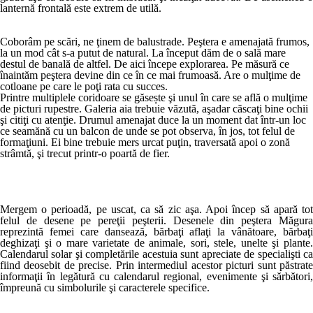
lanternă frontală este extrem de utilă.
Coborâm pe scări, ne ţinem de balustrade. Peştera e amenajată frumos,
la un mod cât s-a putut de natural. La început dăm de o sală mare
destul de banală de altfel. De aici începe explorarea. Pe măsură ce
înaintăm peştera devine din ce în ce mai frumoasă. Are o mulţime de
cotloane pe care le poţi rata cu succes.
Printre multiplele coridoare se găsește şi unul în care se află o mulţime
de picturi rupestre. Galeria aia trebuie văzută, aşadar căscaţi bine ochii
şi citiţi cu atenţie. Drumul amenajat duce la un moment dat într-un loc
ce seamănă cu un balcon de unde se pot observa, în jos, tot felul de
formaţiuni. Ei bine trebuie mers urcat puţin, traversată apoi o zonă
strâmtă, şi trecut printr-o poartă de fier.
Mergem o perioadă, pe uscat, ca să zic aşa. Apoi încep să apară tot
felul de desene pe pereţii peşterii. Desenele din peştera Măgura
reprezintă femei care dansează, bărbaţi aflaţi la vânătoare, bărbaţi
deghizaţi şi o mare varietate de animale, sori, stele, unelte şi plante.
Calendarul solar şi completările acestuia sunt apreciate de specialişti ca
fiind deosebit de precise. Prin intermediul acestor picturi sunt păstrate
informaţii în legătură cu calendarul regional, evenimente şi sărbători,
împreună cu simbolurile şi caracterele specifice.