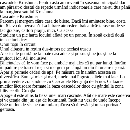
cascadele Krushuna. Pentru asta am revenit în şoseaua principală dar
am părăsit-o destul de repede urmând indicatoarele care ne-au dus până
la marginea satului Krushuna.
Cascadele Krushuna
Parcam şi mergem către casa de bilete. Dacă îmi amintesc bine, costa
tot 6 leva de persoană. La intrare atmosfera balcanică: terase unde se
fac grătare, cartofi prăjiţi, mici. Ca acasă.
Studiem un pic harta locului aflată pe un panou. În zonă există două
trasee turistice:
Unul roşu în circuit
Unul albastru în regim dus-întors pe acelaşi traseu
Acestea te poartă pe la toate cascadele şi pe sus şi pe jos şi pe la
mijlocul lor. All-inclusive!
Bineînţeles că le vom face pe ambele mai ales că nu par lungi. Intrăm
în pădure pe traseul roşu şi mergem pe lângă un râu în urcare uşoară.
Apar şi primele căderi de apă. Pe măsură ce înaintăm acestea se
diversifica. Sunt şi mici şi mari, unele mai înguste, altele mai late. La
prima vedere zona aduce cu Cascadele Beușnița de la noi. Culoarea
micilor lăcuşoare formate la baza cascadelor duce cu gândul la zona
Plitvice din Croaţia.
Apogeul este atins la baza unei mari cascade. Atât de mare este căderea
şi vegetaţia din jur, aşa de luxuriantă, încât nu vezi de unde începe.
Este un loc de vis pe care mi-ar plăcea să îl revăd şi într-o perioadă
geroasă.