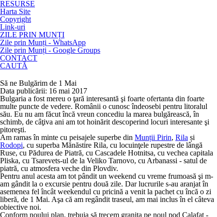
RESURSE
Harta Site
Copyright
Link-uri
ZILE PRIN MUNȚI
Zile prin Munți - WhatsApp
Zile prin Munți - Google Groups
CONTACT
CAUTĂ
Să ne Bulgărim de 1 Mai
Data publicării: 16 mai 2017
Bulgaria a fost mereu o ţară interesantă şi foarte ofertanta din foarte
multe puncte de vedere. Românii o cunosc îndeosebi pentru litoralul
său. Eu nu am făcut încă vreun concediu la marea bulgărească, în
schimb, de câţiva ani am tot hoinărit descoperind locuri interesante şi
pitoreşti.
Am ramas în minte cu peisajele superbe din
Munții Pirin
,
Rila
și
Rodopi
, cu superba Mănăstire Rila, cu locuinţele rupestre de lângă
Ruse, cu Pădurea de Piatră, cu Cascadele Hotnitsa, cu vechea capitala
Pliska, cu Tsarevets-ul de la Veliko Tarnovo, cu Arbanassi - satul de
piatră, cu atmosfera veche din Plovdiv.
Pentru anul acesta am tot pândit un weekend cu vreme frumoasă şi m-
am gândit la o excursie pentru două zile. Dar lucrurile s-au aranjat în
asemenea fel încât weekendul cu pricină a venit la pachet cu încă o zi
liberă, de 1 Mai. Aşa că am regândit traseul, am mai inclus în el câteva
obiective noi.
Conform noului plan, trebuia să trecem graniţa pe noul pod Calafat -