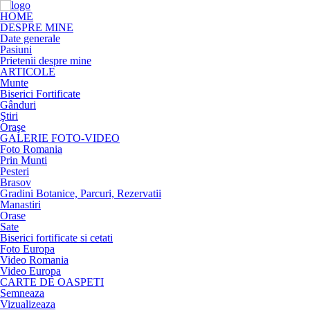
HOME
DESPRE MINE
Date generale
Pasiuni
Prietenii despre mine
ARTICOLE
Munte
Biserici Fortificate
Gânduri
Ştiri
Oraşe
GALERIE FOTO-VIDEO
Foto Romania
Prin Munti
Pesteri
Brasov
Gradini Botanice, Parcuri, Rezervatii
Manastiri
Orase
Sate
Biserici fortificate si cetati
Foto Europa
Video Romania
Video Europa
CARTE DE OASPETI
Semneaza
Vizualizeaza