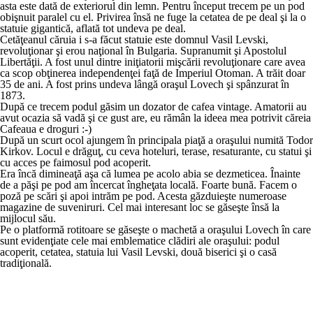
asta este dată de exteriorul din lemn. Pentru început trecem pe un pod
obişnuit paralel cu el. Privirea însă ne fuge la cetatea de pe deal şi la o
statuie gigantică, aflată tot undeva pe deal.
Cetăţeanul căruia i s-a făcut statuie este domnul Vasil Levski,
revoluţionar şi erou naţional în Bulgaria. Supranumit şi Apostolul
Libertăţii. A fost unul dintre iniţiatorii mişcării revoluţionare care avea
ca scop obţinerea independenţei faţă de Imperiul Otoman. A trăit doar
35 de ani. A fost prins undeva lângă oraşul Lovech şi spânzurat în
1873.
După ce trecem podul găsim un dozator de cafea vintage. Amatorii au
avut ocazia să vadă şi ce gust are, eu rămân la ideea mea potrivit căreia
Cafeaua e droguri :-)
După un scurt ocol ajungem în principala piaţă a oraşului numită Todor
Kirkov. Locul e drăguţ, cu ceva hoteluri, terase, resaturante, cu statui şi
cu acces pe faimosul pod acoperit.
Era încă dimineaţă aşa că lumea pe acolo abia se dezmeticea. Înainte
de a păşi pe pod am încercat îngheţata locală. Foarte bună. Facem o
poză pe scări şi apoi intrăm pe pod. Acesta găzduieşte numeroase
magazine de suveniruri. Cel mai interesant loc se găseşte însă la
mijlocul său.
Pe o platformă rotitoare se găseşte o machetă a oraşului Lovech în care
sunt evidenţiate cele mai emblematice clădiri ale oraşului: podul
acoperit, cetatea, statuia lui Vasil Levski, două biserici şi o casă
tradiţională.