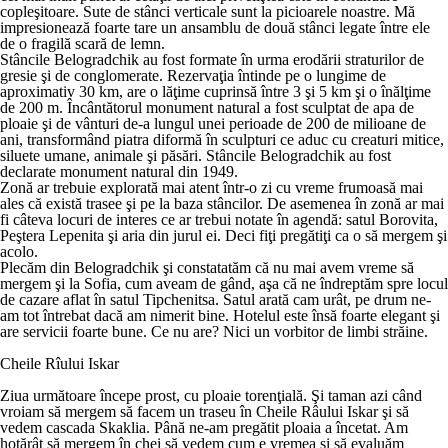
copleşitoare. Sute de stânci verticale sunt la picioarele noastre. Mă
impresionează foarte tare un ansamblu de două stânci legate între ele
de o fragilă scară de lemn.
Stâncile Belogradchik au fost formate în urma erodării straturilor de
gresie şi de conglomerate. Rezervaţia întinde pe o lungime de
aproximativ 30 km, are o lăţime cuprinsă între 3 şi 5 km şi o înălţime
de 200 m. Încântătorul monument natural a fost sculptat de apa de
ploaie şi de vânturi de-a lungul unei perioade de 200 de milioane de
ani, transformând piatra diformă în sculpturi ce aduc cu creaturi mitice,
siluete umane, animale şi păsări. Stâncile Belogradchik au fost
declarate monument natural din 1949.
Zonă ar trebuie explorată mai atent într-o zi cu vreme frumoasă mai
ales că există trasee şi pe la baza stâncilor. De asemenea în zonă ar mai
fi câteva locuri de interes ce ar trebui notate în agendă: satul Borovita,
Peştera Lepenita şi aria din jurul ei. Deci fiţi pregătiţi ca o să mergem şi
acolo.
Plecăm din Belogradchik şi constatatăm că nu mai avem vreme să
mergem şi la Sofia, cum aveam de gând, aşa că ne îndreptăm spre locul
de cazare aflat în satul Tipchenitsa. Satul arată cam urât, pe drum ne-
am tot întrebat dacă am nimerit bine. Hotelul este însă foarte elegant şi
are servicii foarte bune. Ce nu are? Nici un vorbitor de limbi străine.
Cheile Rîului Iskar
Ziua următoare începe prost, cu ploaie torenţială. Şi taman azi când
vroiam să mergem să facem un traseu în Cheile Râului Iskar şi să
vedem cascada Skaklia. Până ne-am pregătit ploaia a încetat. Am
hotărât să mergem în chei să vedem cum e vremea şi să evaluăm