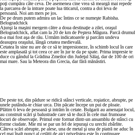
poţi cumpăra câte ceva. De asemenea cine vrea să meargă mai repede
la parcarea de la intrare poate lua titicarul, contra a doi leva de
persoană. Noi am mers pe jos.
De pe drum putem admira un lac întins ce se numeşte Rabisha.
Belogradchick
Ajunşi la maşini mergem către a doua destinaţie a zilei, oraşul
Belogradchick, aflat cam la 20 de km de Peştera Măgura. Parcă drumul
n-a mai fost aşa de rău. Urmăm indicatoarele şi parcăm undeva
deasupra oraşului, lângă cetatea medievală.
Cetatea în sine nu are de ce să te impresioneze, în schimb locul în care
este amplasată şi tot ceea ce are în jur te da pe spate. Prima impresie te
duce cu gândul la Grădina Zmeilor din Judeţul Sălaj, dar de 100 de ori
mai mare. Sau la Meteora din Grecia, dar fără mănăstiri.
De peste tot, din pădure se ridică stânci verticale, roşiatice, abrupte, pe
unele putându-te chiar urca. Din păcate începe un pui de ploaie.
Plătim 6 leva de pesoană şi intrăm în cetate. Bulgarii au amenajat locul,
au construit scări şi balustrade care să te ducă în cele mai frumoase
locuri de observaţie. Primul este format dintr-un ansamblu de stânci cu
forme ciudate. Mie mi se par un fel de iepuraşi cu urechi zbârlite.
Câteva scări abrupte, pe alese, una de metal şi una de piatră ne aduc în
cel mai înalt punct al cetăţii de aici priveliştea este în continuare