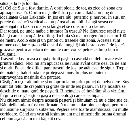
situaţia la faţa locului.
Şi Cel de Sus a fost darnic. A oprit ploaia de tot, aş zice că zona era
aproape uscată. Oprim maşinile într-o parcare aflată aproape de
localitatea Gara Lakatnik. În jos era râu, puternic şi nervos. În sus, un
perete de stâncă vertical ce nu părea abordabil. Lângă șosea era
amenajat un bazin cu apă şi lângă el se construia o clădire.
Dar totuşi, pe unde naiba e intrarea în traseu? Ne lămuresc rapid nişte
băieţi care se ocupă de rafting. Trebuia să mai mergem în jos cam 100
de metri. Acolo este şi un panou cu traseele din zonă. Acestea sunt
numeroase, iar cap-coadă destul de lungi. Şi aici este o zonă de joacă
grozavă pentru amatorii de munte care vor să petreacă timp fain în
Bulgaria.
Traseul te lasa masca după primii paşi: o cascadă cu debit mare este
printre stânci. Nici nu am apucat să ne luăm avânt către deal că ne-am
şi oprit. Pe cât de dificil pare traseul de jos, pe atât este de sigur. Trepte
de piatră şi balustrada ne protejează bine. În plus ne putem
supraveghea maşinile din parcare.
Câştigăm uşor altitudine şi ne oprim la un prim punct de belvedere. Sus
sunt tot felul de crăpături şi grote de unde ies păsări. În faţa noastră se
deschide o mare gură de peşteră. Bineînţeles că hotărâm să o vizităm.
În gura ei se găseşte o gaşcă de speologi care se echipau.
Nu citisem nimic despre această peşteră şi bănuiam că nu e cine ştie ce.
Bănuielile mi-au fost confirmate. Nu eram chiar bine echipaţi pentru o
incursiune surpriză n subteran. Peştera este foarte alambicaăa, cu multe
coridoare. Când am vrut să ieşim nu am mai nimerit din prima drumul
cel bun aşa că am mai bâjbâit ceva.