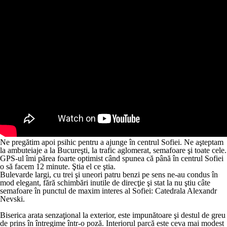
Ne pregătim apoi psihic pentru a ajunge în centrul Sofiei. Ne aşteptam
la ambuteiaje a la Bucureşti, la trafic aglomerat, semafoare şi toate cele.
GPS-ul îmi părea foarte optimist când spunea că până în centrul Sofiei
o să facem 12 minute. Ştia el ce ştia.
Bulevarde largi, cu trei şi uneori patru benzi pe sens ne-au condus în
mod elegant, fără schimbări inutile de direcţie şi stat la nu ştiu câte
semafoare în punctul de maxim interes al Sofiei: Catedrala Alexandr
Nevski.
Biserica arata senzaţional la exterior, este impunătoare şi destul de greu
de prins în întregime într-o poză. Interiorul parcă este ceva mai modest