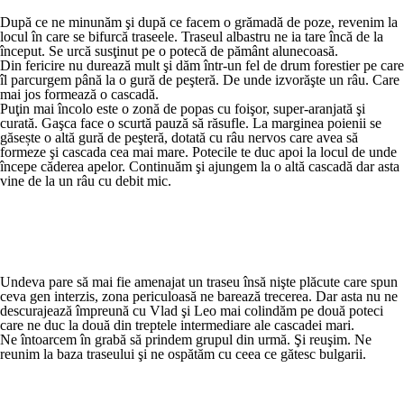
După ce ne minunăm şi după ce facem o grămadă de poze, revenim la
locul în care se bifurcă traseele. Traseul albastru ne ia tare încă de la
început. Se urcă susţinut pe o potecă de pământ alunecoasă.
Din fericire nu durează mult şi dăm într-un fel de drum forestier pe care
îl parcurgem până la o gură de peşteră. De unde izvorăşte un râu. Care
mai jos formează o cascadă.
Puţin mai încolo este o zonă de popas cu foişor, super-aranjată şi
curată. Gaşca face o scurtă pauză să răsufle. La marginea poienii se
găsește o altă gură de peşteră, dotată cu râu nervos care avea să
formeze şi cascada cea mai mare. Potecile te duc apoi la locul de unde
începe căderea apelor. Continuăm şi ajungem la o altă cascadă dar asta
vine de la un râu cu debit mic.
Undeva pare să mai fie amenajat un traseu însă nişte plăcute care spun
ceva gen interzis, zona periculoasă ne barează trecerea. Dar asta nu ne
descurajează împreună cu Vlad şi Leo mai colindăm pe două poteci
care ne duc la două din treptele intermediare ale cascadei mari.
Ne întoarcem în grabă să prindem grupul din urmă. Şi reuşim. Ne
reunim la baza traseului şi ne ospătăm cu ceea ce gătesc bulgarii.