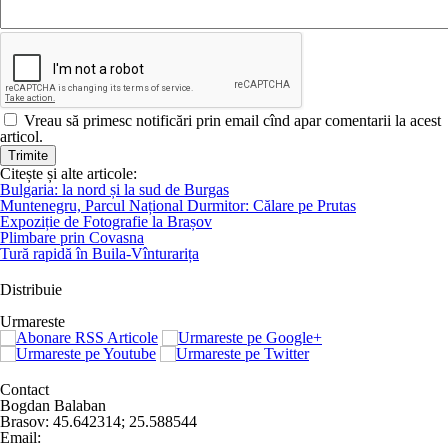
Vreau să primesc notificări prin email cînd apar comentarii la acest
articol.
Citește și alte articole:
Bulgaria: la nord și la sud de Burgas
Muntenegru, Parcul Național Durmitor: Călare pe Prutas
Expoziție de Fotografie la Brașov
Plimbare prin Covasna
Tură rapidă în Buila-Vînturarița
Distribuie
Urmareste
Contact
Bogdan Balaban
Brasov:
45.642314
;
25.588544
Email: