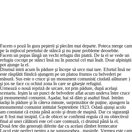
Facem o poză în gura peşterii şi plecăm mai departe. Poteca merge cam
pe la mijlocul peretului de stâncă şi nu pune probleme deosebite.
Facem un popas lângă un vechi refugiu din piatră. De la el se vede un
refugiu cocoţat pe stânci însă nu în punctul cel mai înalt. Doar alpiniştii
pot ajunge la el.
Drumul intră acum în pădure şi începe să urce mai tare. Efortul însă ne
este răsplătit fiindcă ajungem pe un platou frumos cu belvederi pe
măsură. Sus este o cruce şi un monument comunist( ciudată alăturare )
şi jos ne face cu ochiul zona în care se găseşte refugiul.
Urmează o nouă repriză de urcare, tot prin pădure, după acelaşi
scenariu. Ieşim la un punct de belvedere aflat acum undeva între cruce
şi monumentul comunist. Aşadar, hai să dăm şi asaltul final. Intrăm
iarăşi în pădure şi în câteva minute, surprinzător de puţine, ajungem la
monumentul comunist intitulat Septembrie 1923. Odată ajunşi acolo
am constatat că exista până acolo şi drum de maşină. Dar cu siguranţă
ar fi fost mai insipid. Ca de obicei se confirmă regula că nu obiectivul
final al unei călătorii este cel care contează, ci drumul până la el.
Două fete din generații diferite dar cu acelasi zîmbet fermecator
Locul este perfect pentru a ne supraveghea...maşinile. Vremea este cam