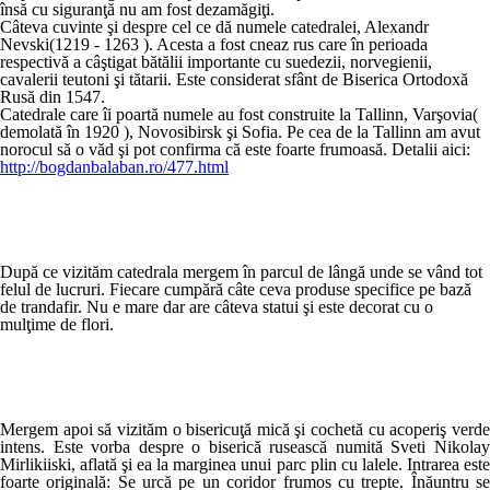
însă cu siguranţă nu am fost dezamăgiţi.
Câteva cuvinte şi despre cel ce dă numele catedralei, Alexandr
Nevski(1219 - 1263 ). Acesta a fost cneaz rus care în perioada
respectivă a câştigat bătălii importante cu suedezii, norvegienii,
cavalerii teutoni şi tătarii. Este considerat sfânt de Biserica Ortodoxă
Rusă din 1547.
Catedrale care îi poartă numele au fost construite la Tallinn, Varşovia(
demolată în 1920 ), Novosibirsk şi Sofia. Pe cea de la Tallinn am avut
norocul să o văd şi pot confirma că este foarte frumoasă. Detalii aici:
http://bogdanbalaban.ro/477.html
După ce vizităm catedrala mergem în parcul de lângă unde se vând tot
felul de lucruri. Fiecare cumpără câte ceva produse specifice pe bază
de trandafir. Nu e mare dar are câteva statui şi este decorat cu o
mulţime de flori.
Mergem apoi să vizităm o bisericuţă mică şi cochetă cu acoperiş verde
intens. Este vorba despre o biserică rusească numită Sveti Nikolay
Mirlikiiski, aflată şi ea la marginea unui parc plin cu lalele. Intrarea este
foarte originală: Se urcă pe un coridor frumos cu trepte. Înăuntru se