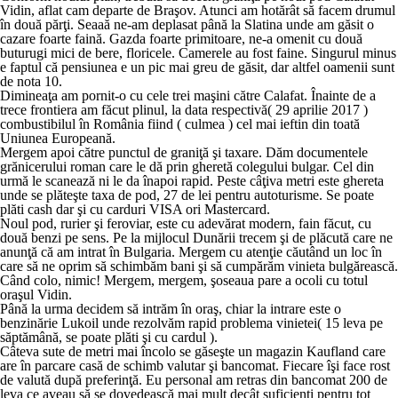
Vidin, aflat cam departe de Braşov. Atunci am hotărât să facem drumul
în două părţi. Seaaă ne-am deplasat până la Slatina unde am găsit o
cazare foarte faină. Gazda foarte primitoare, ne-a omenit cu două
buturugi mici de bere, floricele. Camerele au fost faine. Singurul minus
e faptul că pensiunea e un pic mai greu de găsit, dar altfel oamenii sunt
de nota 10.
Dimineaţa am pornit-o cu cele trei maşini către Calafat. Înainte de a
trece frontiera am făcut plinul, la data respectivă( 29 aprilie 2017 )
combustibilul în România fiind ( culmea ) cel mai ieftin din toată
Uniunea Europeană.
Mergem apoi către punctul de graniţă şi taxare. Dăm documentele
grănicerului roman care le dă prin gheretă colegului bulgar. Cel din
urmă le scanează ni le da înapoi rapid. Peste câţiva metri este ghereta
unde se plăteşte taxa de pod, 27 de lei pentru autoturisme. Se poate
plăti cash dar şi cu carduri VISA ori Mastercard.
Noul pod, rurier şi feroviar, este cu adevărat modern, fain făcut, cu
două benzi pe sens. Pe la mijlocul Dunării trecem şi de plăcută care ne
anunţă că am intrat în Bulgaria. Mergem cu atenţie căutând un loc în
care să ne oprim să schimbăm bani şi să cumpărăm vinieta bulgărească.
Când colo, nimic! Mergem, mergem, şoseaua pare a ocoli cu totul
oraşul Vidin.
Până la urma decidem să intrăm în oraş, chiar la intrare este o
benzinărie Lukoil unde rezolvăm rapid problema vinietei( 15 leva pe
săptămână, se poate plăti şi cu cardul ).
Câteva sute de metri mai încolo se găseşte un magazin Kaufland care
are în parcare casă de schimb valutar şi bancomat. Fiecare îşi face rost
de valută după preferinţă. Eu personal am retras din bancomat 200 de
leva ce aveau să se dovedească mai mult decât suficienţi pentru tot