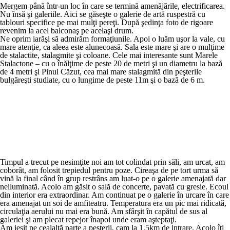
Mergem până într-un loc în care se termină amenăjările, electrificarea.
Nu însă şi galeriile. Aici se găseşte o galerie de artă ruspestră cu
tablouri specifice pe mai mulţi pereţi. După şedinţa foto de rigoare
revenim la acel balconaş pe acelaşi drum.
Ne oprim iarăşi să admirăm formaţiunile. Apoi o luăm uşor la vale, cu
mare atenţie, ca aleea este alunecoasă. Sala este mare şi are o mulţime
de stalactite, stalagmite şi coloane. Cele mai interesante sunt Marele
Stalactone – cu o înălţime de peste 20 de metri şi un diametru la bază
de 4 metri şi Pinul Căzut, cea mai mare stalagmită din peşterile
bulgăreşti studiate, cu o lungime de peste 11m şi o bază de 6 m.
Timpul a trecut pe nesimţite noi am tot colindat prin săli, am urcat, am
coborât, am folosit trepiedul pentru poze. Cireaşa de pe tort urma să
vină la final când în grup restrâns am luat-o pe o galerie amenajată dar
neiluminată. Acolo am găsit o sală de concerte, pavată cu gresie. Ecoul
din interior era extraordinar. Am continuat pe o galerie în urcare în care
era amenajat un soi de amfiteatru. Temperatura era un pic mai ridicată,
circulaţia aerului nu mai era bună. Am sfârşit în capătul de sus al
galeriei şi am plecat repejor înapoi unde eram aşteptaţi.
Am ieşit pe cealaltă parte a peşterii, cam la 1,5km de intrare. Acolo îţi