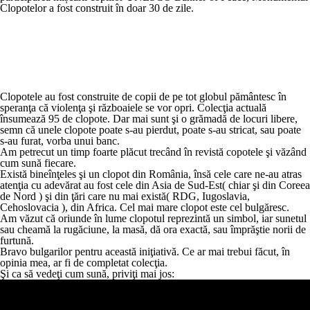
Clopotelor a fost construit în doar 30 de zile.
Clopotele au fost construite de copii de pe tot globul pământesc în
speranţa că violenţa şi războaiele se vor opri. Colecţia actuală
însumează 95 de clopote. Dar mai sunt şi o grămadă de locuri libere,
semn că unele clopote poate s-au pierdut, poate s-au stricat, sau poate
s-au furat, vorba unui banc.
Am petrecut un timp foarte plăcut trecând în revistă copotele şi văzând
cum sună fiecare.
Există bineînţeles şi un clopot din România, însă cele care ne-au atras
atenţia cu adevărat au fost cele din Asia de Sud-Est( chiar şi din Coreea
de Nord ) şi din ţări care nu mai există( RDG, Iugoslavia,
Cehoslovacia ), din Africa. Cel mai mare clopot este cel bulgăresc.
Am văzut că oriunde în lume clopotul reprezintă un simbol, iar sunetul
sau cheamă la rugăciune, la masă, dă ora exactă, sau împrăştie norii de
furtună.
Bravo bulgarilor pentru această iniţiativă. Ce ar mai trebui făcut, în
opinia mea, ar fi de completat colecţia.
Şi ca să vedeţi cum sună, priviţi mai jos: