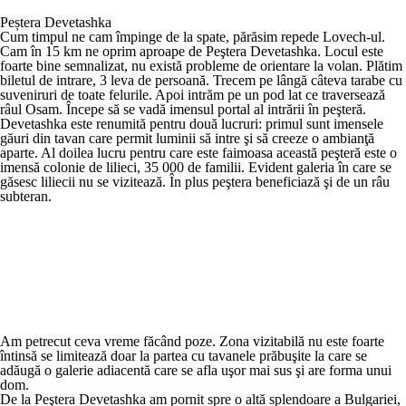
Peștera Devetashka
Cum timpul ne cam împinge de la spate, părăsim repede Lovech-ul.
Cam în 15 km ne oprim aproape de Peştera Devetashka. Locul este
foarte bine semnalizat, nu există probleme de orientare la volan. Plătim
biletul de intrare, 3 leva de persoană. Trecem pe lângă câteva tarabe cu
suveniruri de toate felurile. Apoi intrăm pe un pod lat ce traversează
râul Osam. Începe să se vadă imensul portal al intrării în peşteră.
Devetashka este renumită pentru două lucruri: primul sunt imensele
găuri din tavan care permit luminii să intre şi să creeze o ambianţă
aparte. Al doilea lucru pentru care este faimoasa această peşteră este o
imensă colonie de lilieci, 35 000 de familii. Evident galeria în care se
găsesc liliecii nu se vizitează. În plus peştera beneficiază şi de un râu
subteran.
Am petrecut ceva vreme făcând poze. Zona vizitabilă nu este foarte
întinsă se limitează doar la partea cu tavanele prăbuşite la care se
adăugă o galerie adiacentă care se afla uşor mai sus şi are forma unui
dom.
De la Peştera Devetashka am pornit spre o altă splendoare a Bulgariei,