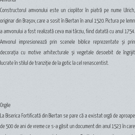
Constructorul amvonului este un cioplitor în piatră pe nume Ulrich,
originar din Braşov, care a sosit în Biertan în anul 1520. Pictura pe lemn
a amvonului a fost realizată ceva mai târziu, fiind datată cu anul 1754.
Amvonul impresionează prin scenele biblice reprezentate şi prin
decoraţia cu motive arhitecturale şi vegetale desoebit de îngrijit
lucrate în stilul de tranziţie de la gotic la cel renascentist.
Orgile
La Biserica Fortificată din Biertan se pare că a existat orgă de aproape
de 500 de ani de vreme ce s-a găsit un document din anul 1523 în care