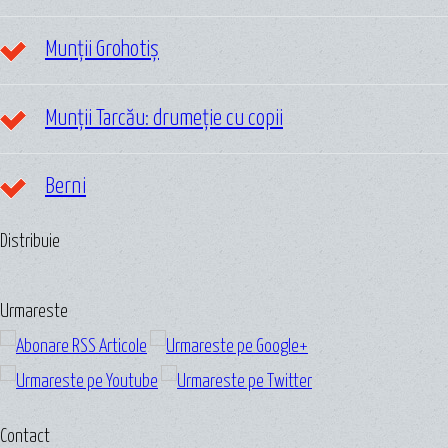
Munții Grohotiș
Munții Tarcău: drumeție cu copii
Berni
Distribuie
Urmareste
Contact