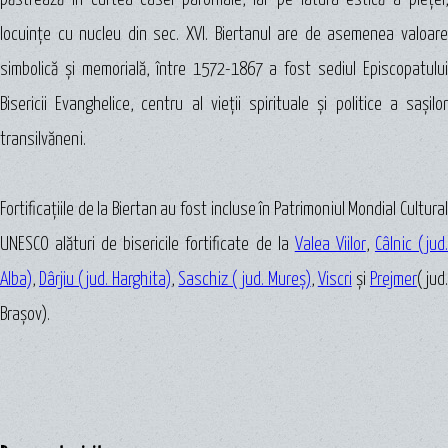
locuinţe cu nucleu din sec. XVI. Biertanul are de asemenea valoare
simbolică şi memorială, între 1572-1867 a fost sediul Episcopatului
Bisericii Evanghelice, centru al vieţii spirituale şi politice a saşilor
transilvăneni.
Fortificaţiile de la Biertan au fost incluse în Patrimoniul Mondial Cultural
UNESCO alături de bisericile fortificate de la
Valea Viilor
,
Câlnic (jud
Alba)
,
Dârjiu (jud. Harghita)
,
Saschiz ( jud. Mureş)
,
Viscri
şi
Prejmer
( jud
Braşov).