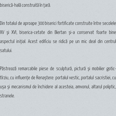
biserică-hală construită în ţară.
Din totalul de aproape 300 biserici fortificate construite între secolele
XV şi XVI, biserica-cetate din Biertan şi-a conservat foarte bine
aspectul iniţial. Acest edificiu se ridică pe un mic deal din centrul
satului.
Păstrează remarcabile piese de sculptură, pictură şi mobilier gotic-
tîrziu, cu influenţe de Renaştere: portalul vestic, portalul sacristiei, cu
uşa şi mecanismul de închidere al acesteia, amvonul, altarul poliptic,
stranele.