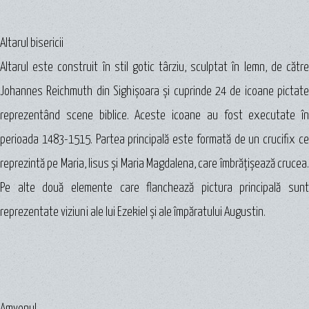
Altarul bisericii
Altarul este construit în stil gotic târziu, sculptat în lemn, de către
Johannes Reichmuth din Sighişoara şi cuprinde 24 de icoane pictate
reprezentând scene biblice. Aceste icoane au fost executate în
perioada 1483-1515. Partea principală este formată de un crucifix ce
reprezintă pe Maria, Iisus şi Maria Magdalena, care îmbrăţişează crucea.
Pe alte două elemente care flanchează pictura principală sunt
reprezentate viziuni ale lui Ezekiel şi ale împăratului Augustin.
Amvonul