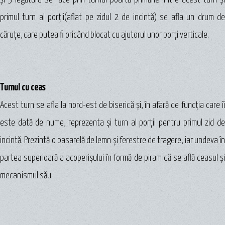
primul turn al porţii(aflat pe zidul 2 de incintă) se afla un drum de
căruțe, care putea fi oricând blocat cu ajutorul unor porţi verticale.
Turnul cu ceas
Acest turn se afla la nord-est de biserică şi, în afară de funcţia care îi
este dată de nume, reprezenta şi turn al porţii pentru primul zid de
incintă. Prezintă o pasarelă de lemn şi ferestre de tragere, iar undeva în
partea superioară a acoperişului în formă de piramidă se află ceasul şi
mecanismul său.