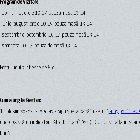
Program de vizitare
-aprilie-mai: orele 10-17; pauza masă 13-14
-iunie-august: orele 10-19; pauza masă 13-14
-septembrie-octombrie: 10-17; pauza masă 13-14
-sambata 10-17; pauza de masă 13-14
Prețul unui bilet este de 8 lei.
Cum ajung la Biertan:
1. Folosim şoseaua Mediaș - Sighișoara până în satul
Șaroș pe Tîrnav
unde există un indicator către Biertan(10km). Drumul se afla în stare
bună.