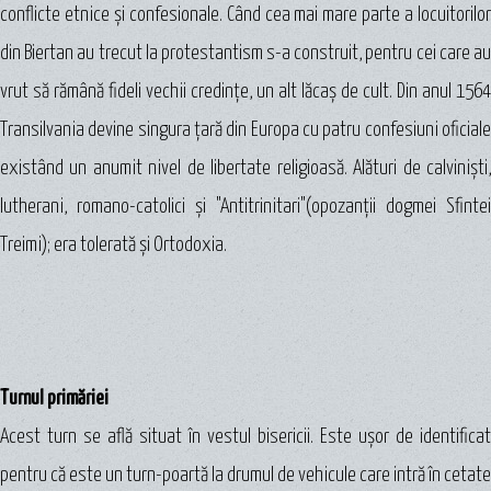
conflicte etnice şi confesionale. Când cea mai mare parte a locuitorilor
din Biertan au trecut la protestantism s-a construit, pentru cei care au
vrut să rămână fideli vechii credinţe, un alt lăcaş de cult. Din anul 1564
Transilvania devine singura ţară din Europa cu patru confesiuni oficiale
existând un anumit nivel de libertate religioasă. Alături de calvinişti,
lutherani, romano-catolici şi "Antitrinitari"(opozanţii dogmei Sfintei
Treimi); era tolerată şi Ortodoxia.
Turnul primăriei
Acest turn se află situat în vestul bisericii. Este uşor de identificat
pentru că este un turn-poartă la drumul de vehicule care intră în cetate