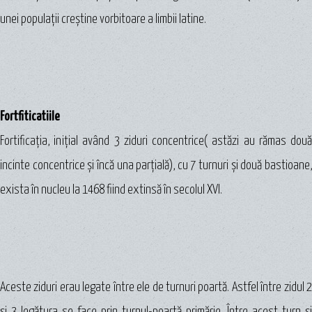
unei populaţii creştine vorbitoare a limbii latine.
Fortfiticatiile
Fortificaţia, iniţial având 3 ziduri concentrice( astăzi au rămas două
incinte concentrice şi încă una parţială), cu 7 turnuri şi două bastioane,
exista în nucleu la 1468 fiind extinsă în secolul XVI.
Aceste ziduri erau legate între ele de turnuri poartă. Astfel între zidul 2
şi 3 legătura se face prin turnul-poartă primărie. Între acest turn şi