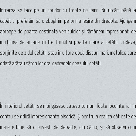
Intrarea se face pe un coridor cu trepte de lemn. Nu urcăm până la
capăt ci preferăm să o zbughim pe prima ieşire din dreapta. Ajungem
aproape de poarta destinată vehiculelor şi rămânem impresionaţi de
mulţimea de arcade dintre turnul şi poarta mare a cetăţii. Undeva,
sprijinite de zidul cetăţii stau în uitare două discuri mari, metalice care
odată arătau sătenilor ora: cadranele ceasului cetăţii.
În interiorul cetăţii se mai găsesc câteva turnuri, foste locuinţe, iar în
centru se ridică impresionanta biserică. Şi pentru a realiza cât este de
mare e bine să o priveşti de departe, din câmp, şi să observi cum