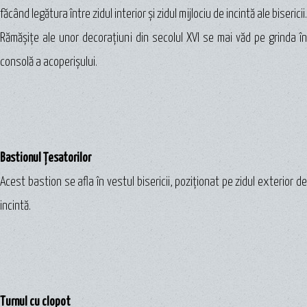
făcând legătura între zidul interior şi zidul mijlociu de incintă ale bisericii.
Rămăşiţe ale unor decoraţiuni din secolul XVI se mai văd pe grinda în
consolă a acoperişului.
Bastionul Țesatorilor
Acest bastion se afla în vestul bisericii, poziţionat pe zidul exterior de
incintă.
Turnul cu clopot