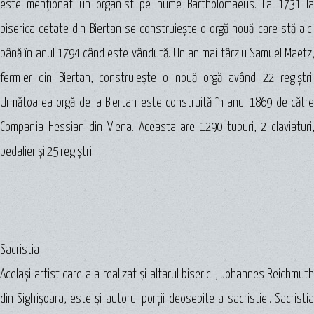
este menţionat un organist pe nume Bartholomaeus. La 1731 la
biserica cetate din Biertan se construieşte o orgă nouă care stă aici
până în anul 1794 când este vândută. Un an mai târziu Samuel Maetz,
fermier din Biertan, construieşte o nouă orgă având 22 regiştri.
Următoarea orgă de la Biertan este construită în anul 1869 de către
Compania Hessian din Viena. Aceasta are 1290 tuburi, 2 claviaturi,
pedalier şi 25 regiştri.
Sacristia
Acelaşi artist care a a realizat şi altarul bisericii, Johannes Reichmuth
din Sighişoara, este şi autorul porţii deosebite a sacristiei. Sacristia