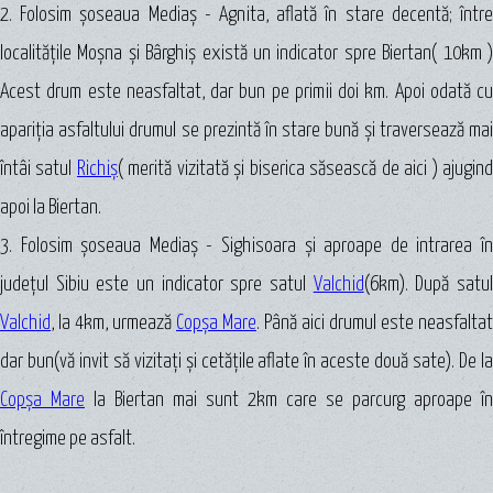
2. Folosim şoseaua Mediaș - Agnita, aflată în stare decentă; între
localităţile Moşna şi Bârghiş există un indicator spre Biertan( 10km )
Acest drum este neasfaltat, dar bun pe primii doi km. Apoi odată cu
apariţia asfaltului drumul se prezintă în stare bună şi traversează mai
întâi satul
Richiș
( merită vizitată şi biserica săsească de aici ) ajugin
apoi la Biertan.
3. Folosim şoseaua Mediaș - Sighisoara şi aproape de intrarea în
judeţul Sibiu este un indicator spre satul
Valchid
(6km). După satu
Valchid
, la 4km, urmează
Copşa Mare
. Până aici drumul este neasfaltat
dar bun(vă invit să vizitaţi şi cetăţile aflate în aceste două sate). De la
Copşa Mare
la Biertan mai sunt 2km care se parcurg aproape în
întregime pe asfalt.