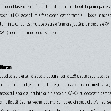
În nordul bisericii se afla un turn din lemn cu clopot. În prima parte a
secolului XIX, acest turn a fost consolidat de tâmplarul Hoeck. În acest
turn, în 1913 au fost mutate pietrele funerare( datând din secolele XVI-
XVIII ) aparţinând unor preoţi şi episcopi.
Biertan
Localitatea Biertan, atestată documentar la 1283, este devoltatat de-
a lungul a două uliţe mai importante şi păstrează structura medievală şi
aspectul istoric al locuinţelor din secolele XVI-XIX cu decoraţie barocă
simplificată. Cea mai veche locuinţă, cu nucleu din secolul al XVI-lea, se
păstrează în curtea casei parohiale, iar pe latura estică a pieţei,