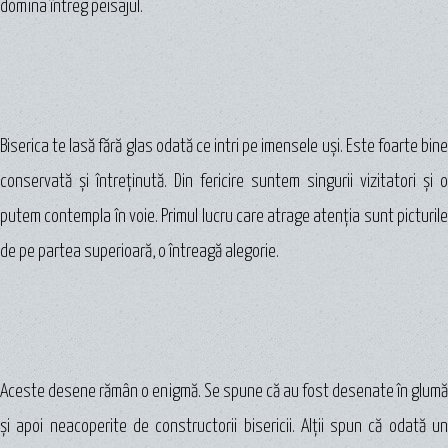
domina întreg peisajul.
Biserica te lasă fără glas odată ce intri pe imensele uşi. Este foarte bine
conservată şi întreţinută. Din fericire suntem singurii vizitatori şi o
putem contempla în voie. Primul lucru care atrage atenţia sunt picturile
de pe partea superioară, o întreagă alegorie.
Aceste desene rămân o enigmă. Se spune că au fost desenate în glumă
şi apoi neacoperite de constructorii bisericii. Alţii spun că odată un