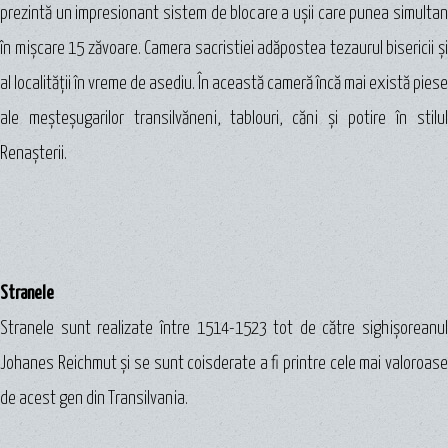
prezintă un impresionant sistem de blocare a uşii care punea simultan
în mişcare 15 zăvoare. Camera sacristiei adăpostea tezaurul bisericii şi
al localităţii în vreme de asediu. În această cameră încă mai există piese
ale meşteşugarilor transilvăneni, tablouri, căni şi potire în stilul
Renaşterii.
Stranele
Stranele sunt realizate între 1514-1523 tot de către sighişoreanul
Johanes Reichmut şi se sunt coisderate a fi printre cele mai valoroase
de acest gen din Transilvania.