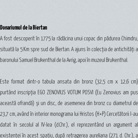
Donariumul de la Biertan
A fost descoperit în 1775 la rădăcina unui copac din pădurea Chimdru,
situată la 5 Km spre sud de Biertan. A ajuns în colecţia de antichităţi a
baronului Samuel Brukenthal de la Avrig, apoi în muzeul Brukenthal.
Este format dintr-o tabula ansata din bronz (32,5 cm x 12,6 cm)
purtând inscripţia EGO ZENOVIUS VOTUM POSVI (Eu Zenovius am pus
această ofrandă) şi un disc, de asemenea din bronz cu diametrul de
23,7 cm, având în interior monograma lui Hristos (H+P) Cercetătorii l-au
datat în secolul al IV-lea (d.Chr.), el reprezentând un argument al
existenţei în acest spaţiu, după retragerea aureliana (271 d. Chr.), a