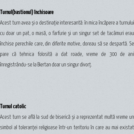
Turnul(bastionul) închisoare
Acest turn avea şi o destinaţie interesantă: în mica încăpere a turnului
cu doar un pat, o masă, o farfurie şi un singur set de tacâmuri erau
închise perechile care, din diferite motive, doreau să se despartă. Se
pare că tehnica folosită a dat roade, vreme de 300 de ani
înregistrându-se la Biertan doar un singur divorţ.
Turnul catolic
Acest turn se află la sud de biserică şi a reprezentat multă vreme un
simbol al toleranţei religioase într-un teritoriu în care au mai existat