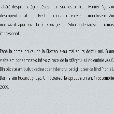
Tabără despre cetăţile săseşti din sud estul Transilvaniei. Aşa am
descoperit cetatea din Biertan, cu una dintre cele mai mari biserici. Am
mai văzut apoi poze la o expoziţie din Sibiu unde iarăşi am rămas
impresionat.
Până la prima incursiune la Biertan s-au mai scurs destui ani. Prima
vizită am consemnat-o într-o zi rece de la sfârşitul lui noiembrie 2008.
Din păcate am putut vedea doar interiorul cetăţii, biserica fiind închisă.
Dar ne-am bucurat şi aşa. Următoarea, la aproape un an, în octombrie
2009.