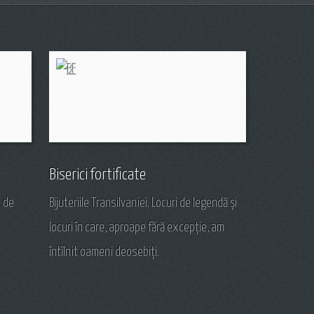
Biserici fortificate
e de
Bijuteriile Transilvaniei. Locuri de legendă și
locuri în care, aproape fără excepție, am
întîlnit oameni deosebiți.