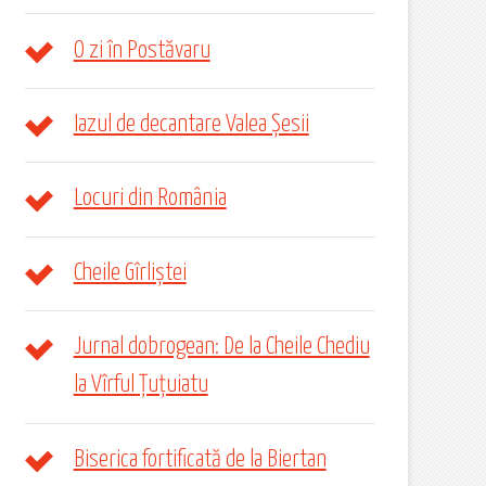
O zi în Postăvaru
Iazul de decantare Valea Șesii
Locuri din România
Cheile Gîrliștei
Jurnal dobrogean: De la Cheile Chediu
la Vîrful Țuțuiatu
Biserica fortificată de la Biertan