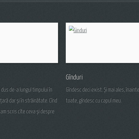
Gînduri
dus de-a lungul timpului în
Gîndesc deci exist. Și mai ales, înaint
țară dar și în străinătate. Cînd
toate, gîndesc cu capul meu.
am scris cîte ceva și despre