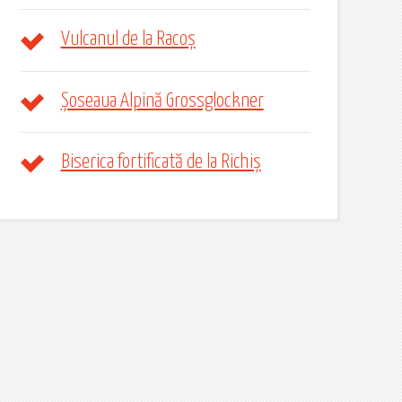
Vulcanul de la Racoș
Șoseaua Alpină Grossglockner
Biserica fortificată de la Richiș