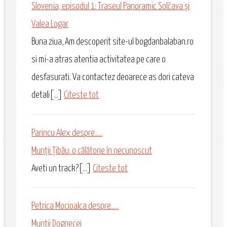
Slovenia, episodul 1: Traseul Panoramic Solčava și
Valea Logar
Buna ziua, Am descoperit site-ul bogdanbalaban.ro
si mi-a atras atentia activitatea pe care o
desfasurati. Va contactez deoarece as dori cateva
detali[...]
Citeste tot
Parincu Alex despre.....
Munții Țibău: o călătorie în necunoscut
Aveti un track?[...]
Citeste tot
Petrica Mocioalca despre.....
Munții Dognecei