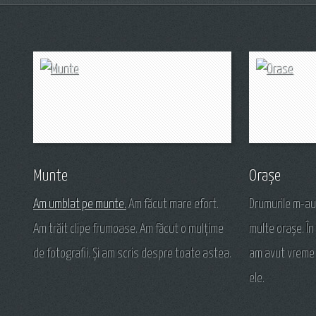
Munte
Orașe
Am umblat pe munte.
Am făcut mare efort.
Drumurile m-au 
Am trăit clipe frumoase. Am făcut o mulțime
multe orașe. În 
de fotografii. Și am scris despre toate astea.
am avut vreme 
ele.