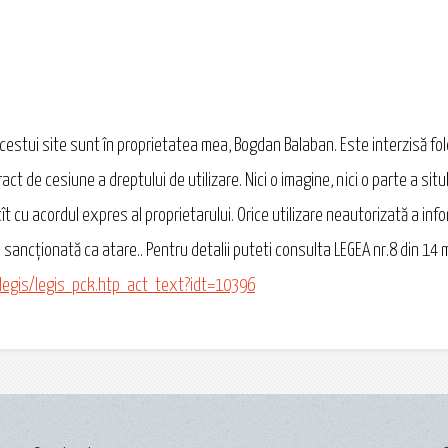
 acestui site sunt în proprietatea mea, Bogdan Balaban. Este interzisă fo
act de cesiune a dreptului de utilizare. Nici o imagine, nici o parte a situl
ît cu acordul expres al proprietarului. Orice utilizare neautorizată a inform
 sancționată ca atare.. Pentru detalii puteti consulta LEGEA nr.8 din 14 
/legis/legis_pck.htp_act_text?idt=10396